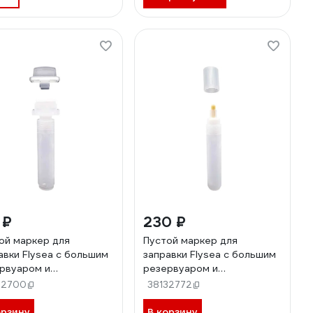
 ₽
230 ₽
ой маркер для
Пустой маркер для
авки Flysea с большим
заправки Flysea с большим
рвуаром и
резервуаром и
нечником 30,0 мм
наконечником 8,0 мм TPP-
32700
38132772
23
21
орзину
В корзину