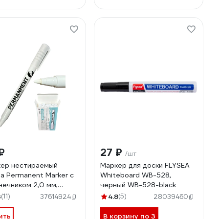
₽
27 ₽
/шт
ер нестираемый
Маркер для доски FLYSEA
ea Permanent Marker с
Whiteboard WB-528,
нечником 2,0 мм,
черный WB-528-black
й LS-7801
3
(11)
4.8
(5)
37614924
28039460
ить
В корзину по 3