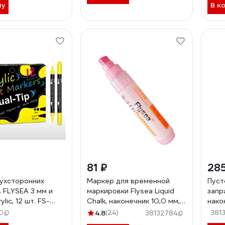
ну
В к
81 ₽
285
ухсторонних
Маркер для временной
Пуст
 FLYSEA 3 мм и
маркировки Flysea Liquid
запр
ylic, 12 шт. FS-
Chalk, наконечник 10,0 мм,
нако
цвет розовый H-895-pink
19
0
4.8
(24)
381
38132784