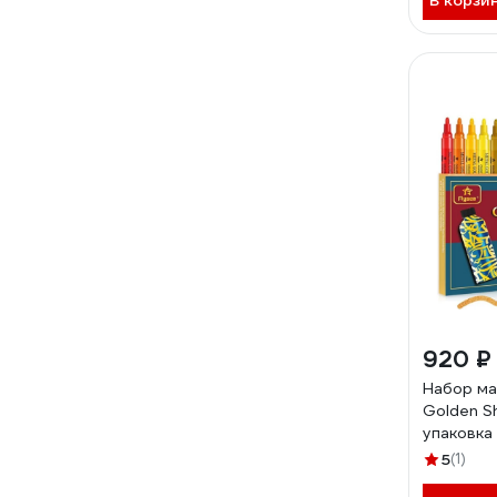
В корзи
920 ₽
Набор ма
Golden Sh
упаковка
4402
5
(1)