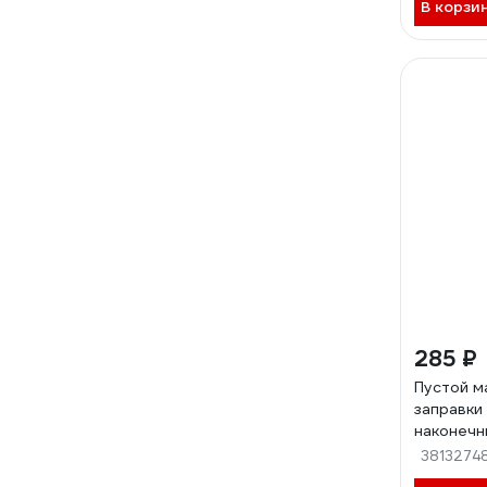
В корзи
285 ₽
Пустой м
заправки 
наконечн
17
3813274