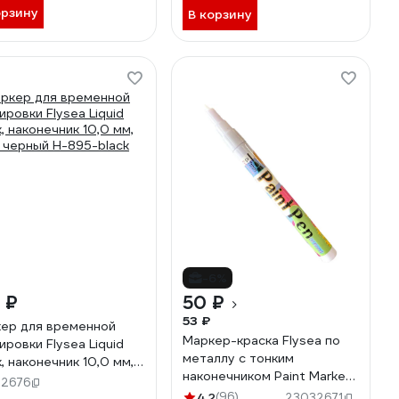
орзину
В корзину
-6%
 ₽
50 ₽
53 ₽
ер для временной
Маркер-краска Flysea по
ировки Flysea Liquid
металлу с тонким
k, наконечник 10,0 мм,
наконечником Paint Marker
 черный H-895-black
32676
FS-177, 0.7 мм, белый FS-
4.2
(96)
23032671