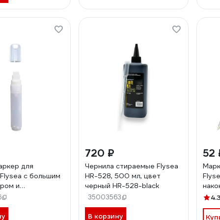
720 ₽
52 
аркер для
Чернила стираемые Flysea
Марк
 Flysea с большим
HR-528, 500 мл, цвет
Flys
ром и
черный HR-528-black
нако
иком 15,0 мм TPP-
белы
6
35003563
4.
ну
В корзину
Куп