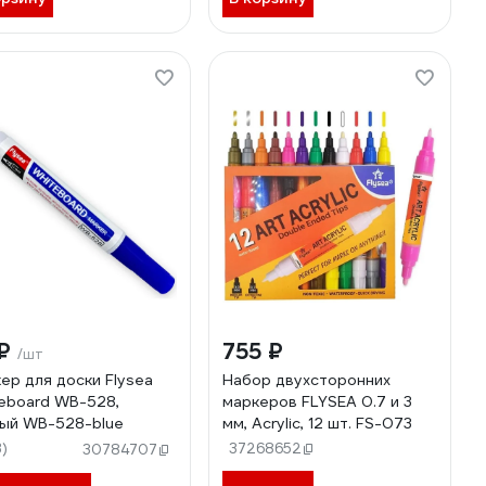
 ₽
755 ₽
/шт
ер для доски Flysea
Набор двухсторонних
eboard WB-528,
маркеров FLYSEA 0.7 и 3
ый WB-528-blue
мм, Acrylic, 12 шт. FS-073
3)
37268652
30784707