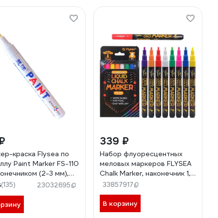
₽
339 ₽
ер-краска Flysea по
Набор флуоресцентных
ллу Paint Marker FS-110
меловых маркеров FLYSEA
конечником (2-3 мм),
Chalk Marker, наконечник 1,0
й FS-110-white
мм, упаковка 8 шт. FS-63
6
(135)
33857917
23032695
В корзину
орзину