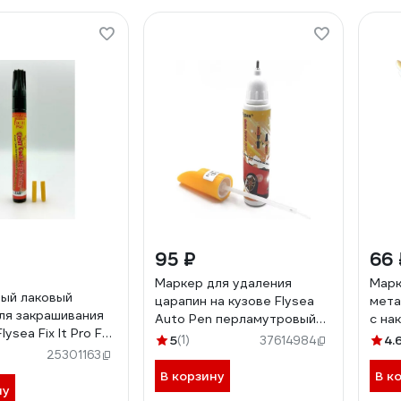
95 ₽
66 
Маркер для удаления
Марк
ый лаковый
царапин на кузове Flysea
мета
ля закрашивания
Auto Pen перламутровый
с на
lysea Fix It Pro FS-
белый PE-450 Pearl White
белы
5
(1)
4.
37614984
25301163
В корзину
В к
ну