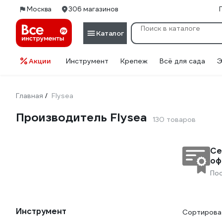
Москва
306 магазинов
Каталог
Акции
Инструмент
Крепеж
Всё для сада
Э
Главная
Flysea
/
Производитель Flysea
130 товаров
Се
оф
По
Инструмент
Сортироват