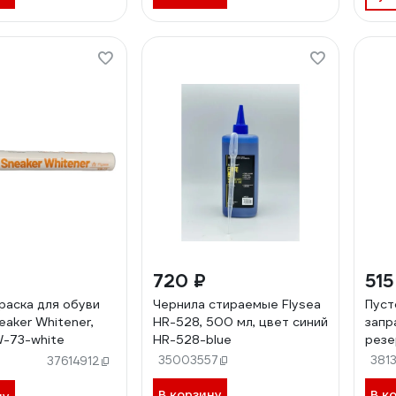
720 ₽
515
раска для обуви
Чернила стираемые Flysea
Пуст
eaker Whitener,
HR-528, 500 мл, цвет синий
запр
-73-white
HR-528-blue
резе
нако
35003557
381
37614912
TPP-
В корзину
В к