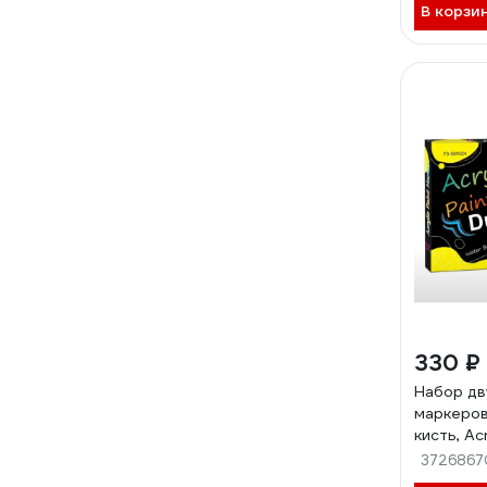
В корзи
330 ₽
Набор дв
маркеров
кисть, Acr
XM1024
3726867