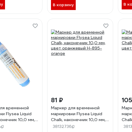
ну
В к
В корзину
81 ₽
105
ля временной
Маркер для временной
Марк
и Flysea Liquid
маркировки Flysea Liquid
марк
конечник 10,0 мм,
Chalk, наконечник 10,0 мм,
Chal
ий H-895-blue
цвет оранжевый H-895-
цвет
4
38132736
381
orange