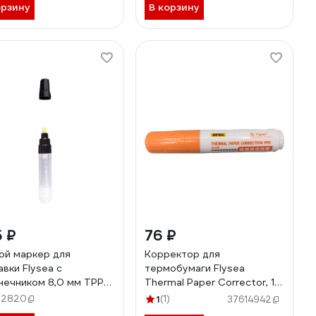
орзину
В корзину
 ₽
76 ₽
ой маркер для
Корректор для
авки Flysea с
термобумаги Flysea
нечником 8,0 мм TPP-
Thermal Paper Corrector, 10
мм FS-3701
32820
1
(1)
37614942