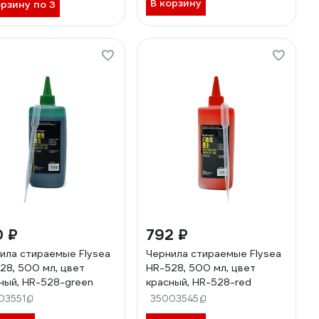
В корзину
орзину по 3
0 ₽
792 ₽
ила стираемые Flysea
Чернила стираемые Flysea
28, 500 мл, цвет
HR-528, 500 мл, цвет
ный, HR-528-green
красный, HR-528-red
03551
35003545