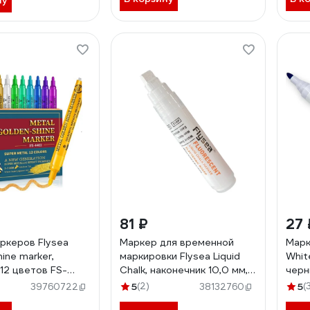
ну
81 ₽
27
ркеров Flysea
Маркер для временной
Марк
ine marker,
маркировки Flysea Liquid
Whit
 12 цветов FS-
Chalk, наконечник 10,0 мм,
черн
цвет белый H-895-white
5
(2)
5
(
39760722
38132760