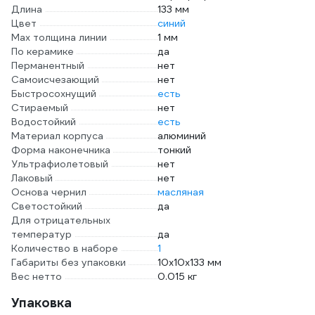
Длина
133 мм
Цвет
синий
Мах толщина линии
1 мм
По керамике
да
Перманентный
нет
Самоисчезающий
нет
Быстросохнущий
есть
Стираемый
нет
Водостойкий
есть
Материал корпуса
алюминий
Форма наконечника
тонкий
Ультрафиолетовый
нет
Лаковый
нет
Основа чернил
масляная
Светостойкий
да
Для отрицательных
температур
да
Количество в наборе
1
Габариты без упаковки
10x10x133 мм
Вес нетто
0.015 кг
Упаковка