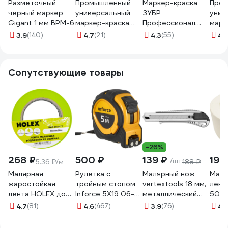
Разметочный
Промышленный
Маркер-краска
Про
черный маркер
универсальный
ЗУБР
унив
Gigant 1 мм BPM-6
маркер-краска
Профессионал
марк
Flysea Paint
МК-200 1 мм,
Flyse
3.9
(140)
4.7
(21)
4.3
(55)
4.
Marker FS-120 с
круглый, зеленый
Mark
наконечником 1,0
06326-4
нако
мм, зеленый FS-
мм, 
Сопутствующие товары
120-green
120-
-26%
268 ₽
500 ₽
139 ₽
190
/шт
5.36 ₽/м
188 ₽
Малярная
Рулетка с
Малярный нож
Маля
жаростойкая
тройным стопом
vertextools 18 мм,
лент
лента HOLEX до
Inforce 5Х19 06-
металлический
50 м
100С, зеленая,
11-70
0044-18-02
SAM
4.7
(81)
4.6
(467)
3.9
(76)
4.
водостойкая, 48
076
мм, 50 м HAS-