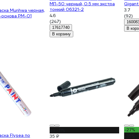
МП-50 черный, 0.5 мм экстра
Gigan
тонкий 06321-2
3.7
ска Munhwa черная,
4.6
-основа PM-01
(92)
(247)
16008
17617740
В корз
В корзину
-27%
до -11%
ска Flysea по
-35%
35 ₽