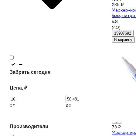
235 ₽
Маркер-кра
4мм, нитро
4.8
(40)
15907692
В корзину
Забрать сегодня
Цена, ₽
от
до
Производители
73 ₽
Маркер-кра