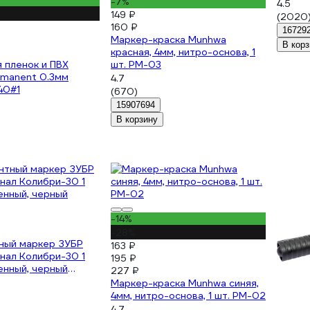
-7%
нитро-
4.5
149 ₽
(2020
160 ₽
16729
Маркер-краска Munhwa
В корз
красная, 4мм, нитро-основа, 1
 пленок и ПВХ
шт. PM-03
rmanent 0.3мм
4.7
40#1
(670)
15907694
В корзину
-14%
-28%
ный маркер ЗУБР
163 ₽
нал Колибри-30 1
195 ₽
енный, черный
227 ₽
Маркер-краска Munhwa синяя,
4мм, нитро-основа, 1 шт. PM-02
4.7