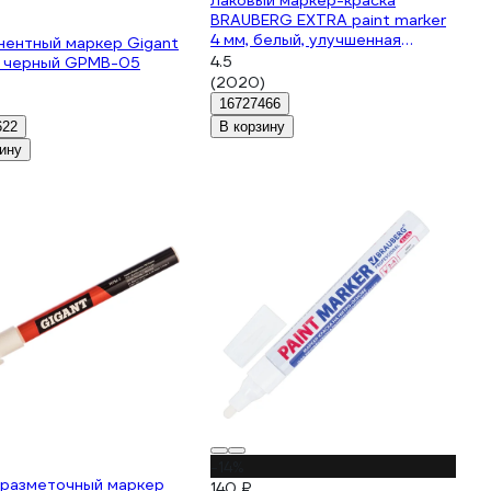
Лаковый маркер-краска
BRAUBERG EXTRA paint marker
4 мм, белый, улучшенная
нентный маркер Gigant
нитро-основа, 151978
4.5
м черный GPMB-05
(2020)
16727466
622
В корзину
ину
-14%
 разметочный маркер
140 ₽