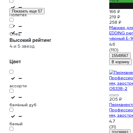
-15%
-36%
Показать еще 57
166 ₽
Политех
219 ₽
258 ₽
Маркер для
EDDING pe
Спец
чёрный E-1
Высокий рейтинг
4.6
4 и 5 звезд
(110)
15549567
Цвет
В корзину
ассорти
205 ₽
Перманент
белёный дуб
Профессио
мм, заостр
06338-2
4.7
белый
(31)
32438892