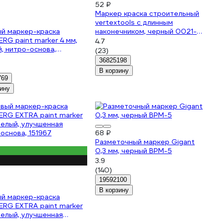
52 ₽
Маркер краска строительный
vertextools с длинным
ый маркер-краска
наконечником, черный 0021-
RG paint marker 4 мм,
02
4.7
, нитро-основа,
(23)
иевый 151445
36825198
В корзину
769
ину
68 ₽
Разметочный маркер Gigant
0,3 мм, черный BPM-5
3.9
(140)
19592100
В корзину
ый маркер-краска
RG EXTRA paint marker
белый, улучшенная