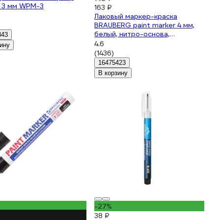
t 3 мм WPM-3
163 ₽
Лаковый маркер-краска
BRAUBERG paint marker 4 мм,
белый, нитро-основа,
343
professional plus 151444
4.6
ину
(1436)
16475423
В корзину
-27%
38 ₽