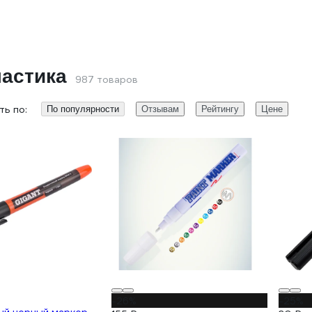
астика
987 товаров
ь по:
По популярности
Отзывам
Рейтингу
Цене
-26%
-25%