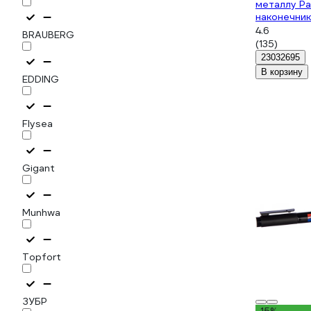
металлу Pai
наконечник
FS-110-whi
4.6
BRAUBERG
(135)
23032695
В корзину
EDDING
Flysea
Gigant
Munhwa
Topfort
ЗУБР