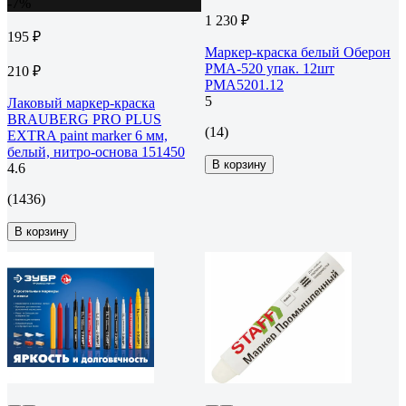
-7%
1 230 ₽
195 ₽
Маркер-краска белый Оберон
PMA-520 упак. 12шт
210 ₽
PMA5201.12
5
Лаковый маркер-краска
BRAUBERG PRO PLUS
(14)
EXTRA paint marker 6 мм,
белый, нитро-основа 151450
В корзину
4.6
(1436)
В корзину