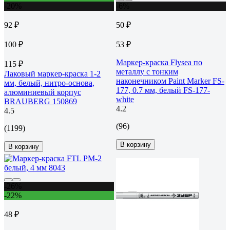
-20%
-6%
92 ₽
50 ₽
100 ₽
53 ₽
Маркер-краска Flysea по
115 ₽
металлу с тонким
Лаковый маркер-краска 1-2
наконечником Paint Marker FS-
мм, белый, нитро-основа,
177, 0.7 мм, белый FS-177-
алюминиевый корпус
white
BRAUBERG 150869
4.2
4.5
(96)
(1199)
В корзину
В корзину
-26%
-22%
48 ₽