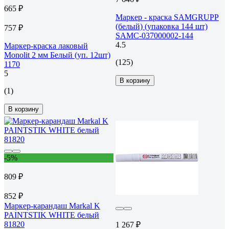
665 ₽
Маркер - краска SAMGRUPP
(белый) (упаковка 144 шт)
757 ₽
SAMC-037000002-144
4.5
Маркер-краска лаковый
Monolit 2 мм Белый (уп. 12шт)
(125)
1170
5
В корзину
(1)
В корзину
-5%
809 ₽
852 ₽
Маркер-карандаш Markal K
PAINTSTIK WHITE белый
81820
1 267 ₽