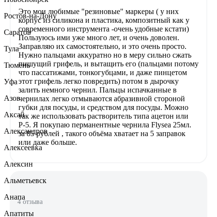
Это мои любимые "резиновые" маркеры ( у них
Ростов-на-Дону
корпус из силикона и пластика, композитный как у
современного инструмента -очень удобные кстати)
Саратов
Пользуюсь ими уже много лет, и очень доволен.
Заправляю их самостоятельно, и это очень просто.
Тула
Нужно пальцами аккуратно но в меру сильно сжать
пишущий грифель, и вытащить его (пальцами потому
Тюмень
что пассатижами, тонкогубцами, и даже пинцетом
этот грифель легко повредить) потом в дырочку
Уфа
залить немного чернил. Пальцы испачканные в
Азов
чернилах легко отмываются абразивной стороной
губки для посуды, и средством для посуды. Можно
Аксай
так же использовать растворитель типа ацетон или
Р-5. Я покупаю перманентные чернила Flysea 25мл.
Александров
за 85 рублей , такого объёма хватает на 5 заправок
или даже больше.
Алексеевка
Алексин
Альметьевск
Анапа
4 отзыва
Апатиты