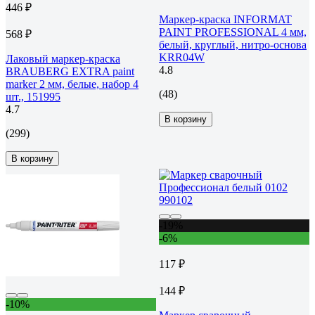
446 ₽
Маркер-краска INFORMAT
PAINT PROFESSIONAL 4 мм,
568 ₽
белый, круглый, нитро-основа
KRR04W
Лаковый маркер-краска
4.8
BRAUBERG EXTRA paint
marker 2 мм, белые, набор 4
(48)
шт., 151995
4.7
В корзину
(299)
В корзину
-19%
-6%
117 ₽
144 ₽
-10%