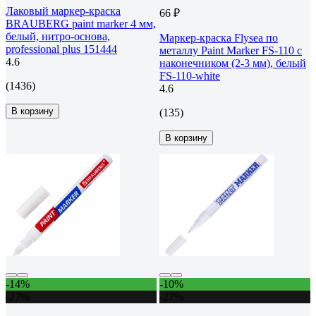
Лаковый маркер-краска
66 ₽
BRAUBERG paint marker 4 мм,
белый, нитро-основа,
Маркер-краска Flysea по
professional plus 151444
металлу Paint Marker FS-110 с
4.6
наконечником (2-3 мм), белый
FS-110-white
(1436)
4.6
В корзину
(135)
В корзину
-14%
-10%
-27%
-27%