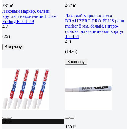
731 ₽
467 ₽
Лаковый маркер, белый,
Лаковый маркер-краска
круглый наконечник 1-2мм
BRAUBERG PRO PLUS paint
Edding E-751-49
marker 8 мм, белый, нитро-
4.2
основа, алюминиевый корпус
(25)
151454
4.6
В корзину
(1436)
В корзину
-21%
139 ₽