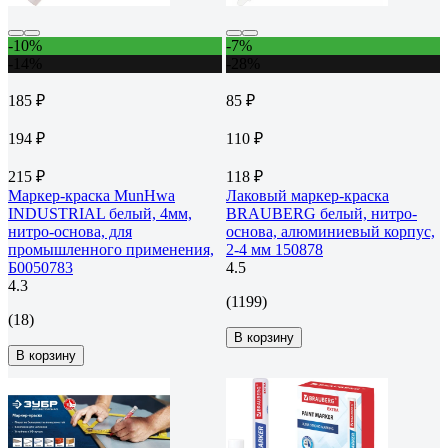
-10%
-7%
-14%
-28%
185 ₽
85 ₽
194 ₽
110 ₽
215 ₽
118 ₽
Маркер-краска MunHwa
Лаковый маркер-краска
INDUSTRIAL белый, 4мм,
BRAUBERG белый, нитро-
нитро-основа, для
основа, алюминиевый корпус,
промышленного применения,
2-4 мм 150878
Б0050783
4.5
4.3
(1199)
(18)
В корзину
В корзину