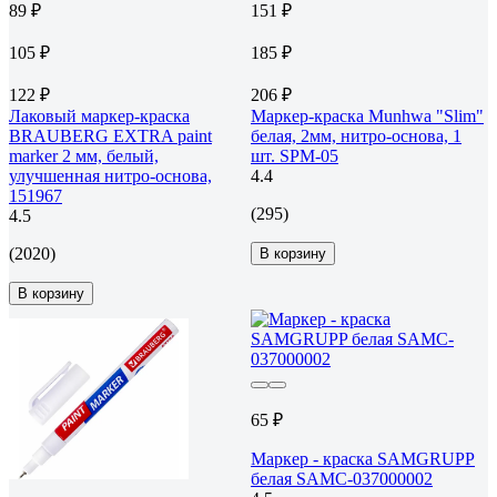
89 ₽
151 ₽
105 ₽
185 ₽
122 ₽
206 ₽
Лаковый маркер-краска
Маркер-краска Munhwa "Slim"
BRAUBERG EXTRA paint
белая, 2мм, нитро-основа, 1
marker 2 мм, белый,
шт. SPM-05
улучшенная нитро-основа,
4.4
151967
(295)
4.5
(2020)
В корзину
В корзину
65 ₽
Маркер - краска SAMGRUPP
белая SAMC-037000002