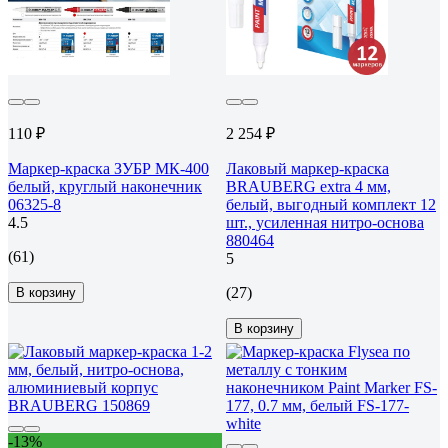
110 ₽
2 254 ₽
Маркер-краска ЗУБР МК-400
Лаковый маркер-краска
белый, круглый наконечник
BRAUBERG extra 4 мм,
06325-8
белый, выгодный комплект 12
4.5
шт., усиленная нитро-основа
880464
(61)
5
(27)
В корзину
В корзину
-13%