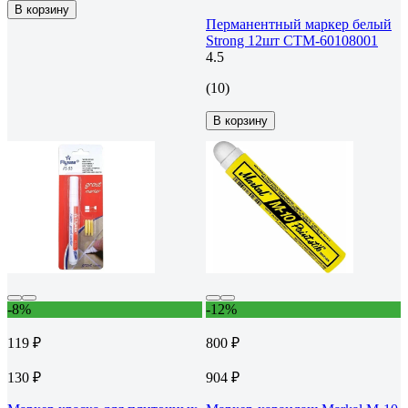
В корзину
Перманентный маркер белый
Strong 12шт СТМ-60108001
4.5
(10)
В корзину
-8%
-12%
119 ₽
800 ₽
130 ₽
904 ₽