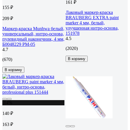
161 ₽
155 ₽
Лаковый маркер-краска
BRAUBERG EXTRA paint
209 ₽
marker 4 мм, белый,
улучшенная нитро-основа,
Маркер-краска Munhwa белый,
151978
универсальный, нитро-основа,
4.5
пулевидный наконечник, 4 мм,
Б0048229 PM-05
(2020)
4.7
В корзину
(670)
В корзину
-14%
140 ₽
163 ₽