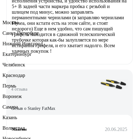
исполнения устройства, и удобство использования на
5+ В задней части маркера пробка с резьбой и
шлицем под минус, можно заправлять
перманентными чернилами (я заправляю чернилами
Москва
Flysea, они кстати есть на этом сайте, и стоят
недорого) Еще в нем удобно, что сам пишущий
Санкт-Петербург
грифель находится в сдвижной телескопической
трубочке которая как-бы залупляется по мере
Нижний Новгород
истирания грифеля, и его хватает надолго. Всем
удачных покупок !
Екатеринбург
Челябинск
Краснодар
Пермь
4 отзыва
Воронеж
Самара
Отзыв о Stanley FatMax
Казань
Волгоград
20.06.2025
Максим
Новосибирск