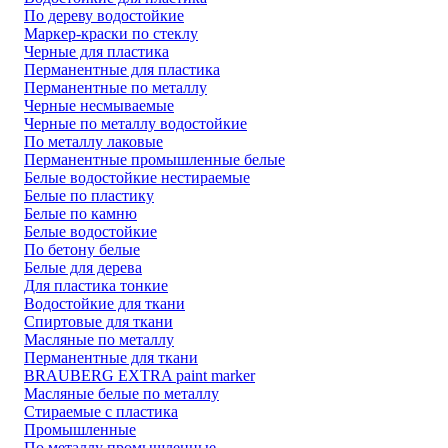
По дереву водостойкие
Маркер-краски по стеклу
Черные для пластика
Перманентные для пластика
Перманентные по металлу
Черные несмываемые
Черные по металлу водостойкие
По металлу лаковые
Перманентные промышленные белые
Белые водостойкие нестираемые
Белые по пластику
Белые по камню
Белые водостойкие
По бетону белые
Белые для дерева
Для пластика тонкие
Водостойкие для ткани
Спиртовые для ткани
Масляные по металлу
Перманентные для ткани
BRAUBERG EXTRA paint marker
Масляные белые по металлу
Стираемые с пластика
Промышленные
По металлу промышленные