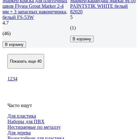
Маркер краска для плиточных
Маркер-карандаш Markal M-10
швов Flysea Grout Marker 2-4
PAINTSTIK WHITE белый
мм + 3 запасных наконечника,
82020
белый FS-53W
5
4.7
(1)
(46)
В корзину
В корзину
Показать еще 40
1
2
3
4
Часто ищут
Для пластика
Наборы для ПВХ
Нестираемые по металлу
Для дерева
Водостойкие для пластика