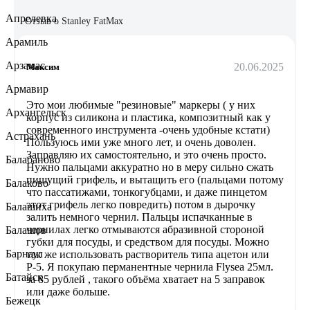
Апрелевка
Отзыв о Stanley FatMax
Арамиль
Арзамас
20.06.2025
Максим
Армавир
Это мои любимые "резиновые" маркеры ( у них
Архангельск
корпус из силикона и пластика, композитный как у
современного инструмента -очень удобные кстати)
Астрахань
Пользуюсь ими уже много лет, и очень доволен.
Заправляю их самостоятельно, и это очень просто.
Балабаново
Нужно пальцами аккуратно но в меру сильно сжать
пишущий грифель, и вытащить его (пальцами потому
Балаково
что пассатижами, тонкогубцами, и даже пинцетом
этот грифель легко повредить) потом в дырочку
Балашиха
залить немного чернил. Пальцы испачканные в
чернилах легко отмываются абразивной стороной
Балашов
губки для посуды, и средством для посуды. Можно
Барнаул
так же использовать растворитель типа ацетон или
Р-5. Я покупаю перманентные чернила Flysea 25мл.
Батайск
за 85 рублей , такого объёма хватает на 5 заправок
или даже больше.
Бежецк