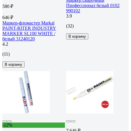
Маркер сварочный
Профессионал белый 0102
580 ₽
990102
3.9
646 ₽
Маркер-фломастер Markal
(32)
PAINT-RITER INDUSTRY
MARKER SL100 WHITE /
В корзину
белый 31240120
4.2
(11)
В корзину
-12%
7 646 ₽