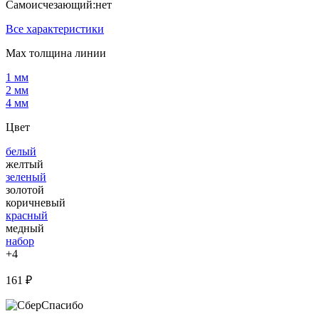
Самоисчезающий:
нет
Все характеристики
Мах толщина линии
1 мм
2 мм
4 мм
Цвет
белый
желтый
зеленый
золотой
коричневый
красный
медный
набор
+4
161 ₽