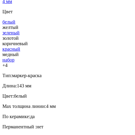
4 мм
Цвет
белый
желтый
зеленый
золотой
коричневый
красный
медный
набор
+4
Тип:
маркер-краска
Длина:
143 мм
Цвет:
белый
Мах толщина линии:
4 мм
По керамике:
да
Перманентный :
нет