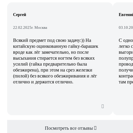
Сергей
Евгени
22.02.2025
г. Москва
03.10.2
Всякий предмет под свою задачу:)) На
С одно
китайскую оцинкованную гайку-барашек
легко 
вроде как лёг замечательно, но после
выгори
высыхания стирается ногтем без всяких
полупр
усилий (гайка предварительно была
провод
обезжирена), при этом на срез железки
получи
(пилой) без всякого обезжиривания и лёг
контра
отлично и держится отлично.
там пр
Посмотреть все отзывы