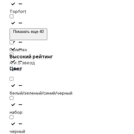
Topfort
ЗУБР
Показать еще 40
Политех
Высокий рейтинг
4 и 5 звезд
Цвет
Спец
белый/зеленый/синий/черный
набор
черный