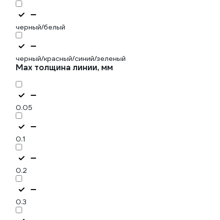
черный/белый
черный/красный/синий/зеленый
Мах толщина линии, мм
0.05
0.1
0.2
0.3