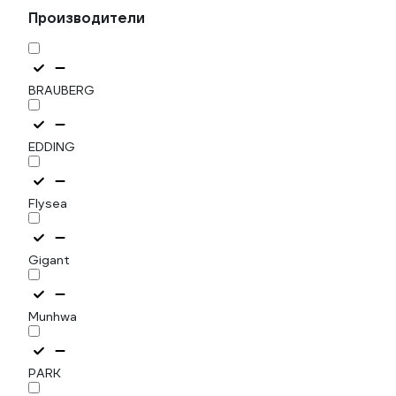
Производители
BRAUBERG
EDDING
Flysea
Gigant
Munhwa
PARK