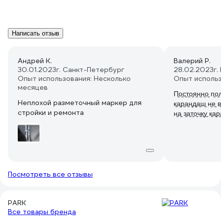
Написать отзыв
Андрей К.
Валерий Р.
30.01.2023
г. Санкт-Петербург
28.02.2023
г.
Опыт использования: Несколько
Опыт исполь
месяцев
П̠о̠с̠т̠о̠я̠н̠н̠о̠ п̠о̠л
Неплохой разметочный маркер для
к̠а̠р̠а̠н̠д̠а̠ш̠ н̠е̠ в̠
стройки и ремонта
н̠а̠ з̠а̠т̠о̠ч̠к̠у̠ к̠а̠р
Посмотреть все отзывы
PARK
Все товары бренда