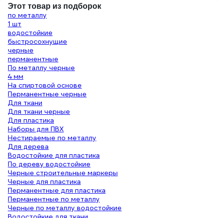
Этот товар из подборок
по металлу
1 шт
водостойкие
быстросохнущие
черные
перманентные
По металлу черные
4 мм
На спиртовой основе
Перманентные черные
Для ткани
Для ткани черные
Для пластика
Наборы для ПВХ
Нестираемые по металлу
Для дерева
Водостойкие для пластика
По дереву водостойкие
Черные строительные маркеры
Черные для пластика
Перманентные для пластика
Перманентные по металлу
Черные по металлу водостойкие
Водостойкие для ткани