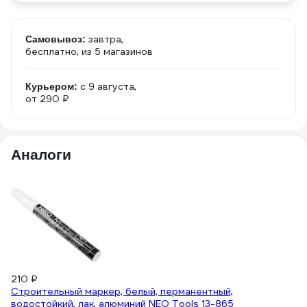
завтра,
Самовывоз:
бесплатно
, из 5 магазинов
c 9 августа,
Курьером:
от 290 ₽
Аналоги
210 ₽
94
Строительный маркер, белый, перманентный,
Б
водостойкий, лак, алюминий NEO Tools 13-865
3.