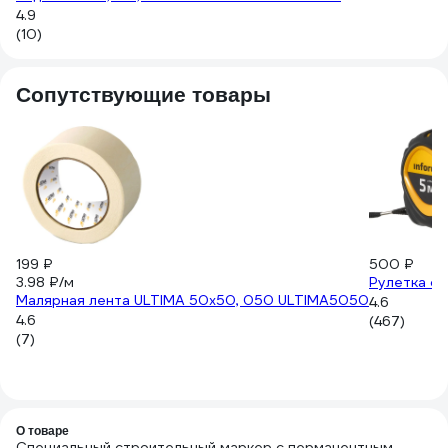
4.9
(9
(10)
Сопутствующие товары
199 ₽
500 ₽
3.98 ₽/м
Рулетка с 
Малярная лента ULTIMA 50x50, 050 ULTIMA5050
4.6
4.6
(467)
(7)
О товаре
Специальный строительный маркер с перманентным