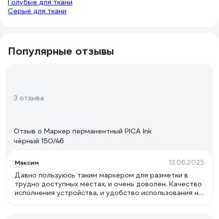
Голубые для ткани
Серые для ткани
Популярные отзывы
3 отзыва
Отзыв о Маркер перманентный PICA Ink
чёрный 150/46
13.06.2025
Максим
Давно пользуюсь таким маркером для разметки в
трудно доступных местах, и очень доволен. Качество
исполнения устройства, и удобство использования на
5+ В задней части маркера пробка с резьбой и
шлицем под минус, можно заправлять перманентными