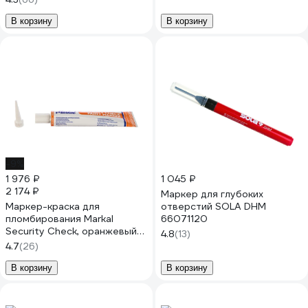
В корзину
В корзину
-9%
1 976 ₽
1 045 ₽
2 174 ₽
Маркер для глубоких
Маркер-краска для
отверстий SOLA DHM
пломбирования Markal
66071120
Security Check, оранжевый
4.8
(13)
96674
4.7
(26)
В корзину
В корзину