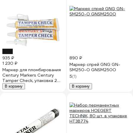
-24%
935 ₽
890 ₽
1 230 ₽
Маркер спрей GNG GN-
Маркер для пломбирования
SM250-O GNSM250O
Century Markers Century
5
(1)
Tamper Check, упаковка 2
шт, цвет оранжевый
В корзину
В корзину
CM96012-2