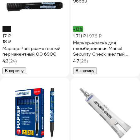
-6%
-13%
17 ₽
1 711 ₽
1 976 ₽
18 ₽
Маркер-краска для
Маркер Park разметочный
пломбирования Markal
перманентный 00 6900
Security Check, желтый
96669
4.3
(24)
4.7
(26)
В корзину
В корзину