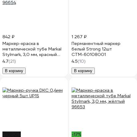
842 ₽
1 267 ₽
Маркер-краска в
Перманентный маркер
металлической тубе Markal
белый Strong 12шт
Stylmark, 3,0 мм, красный
СТМ-60108001
96654
4.7
(21)
4.5
(10)
В корзину
В корзину
до -20%
-17%