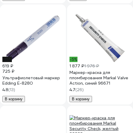
-15%
-5%
619 ₽
1 877 ₽
1 976 ₽
725 ₽
Маркер-краска для
Ультрафиолетовый маркер
пломбирования Markal Valve
Edding E-8280
Action, синий 96671
4.8
(13)
4.7
(26)
В корзину
В корзину