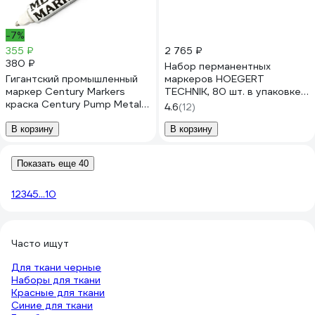
-7%
355 ₽
2 765 ₽
380 ₽
Набор перманентных
Гигантский промышленный
маркеров HOEGERT
маркер Century Markers
TECHNIK, 80 шт. в упаковке
краска Century Pump Metal
HT3B774
4.6
(12)
Marker 3,0 мм, белый
CM98010
В корзину
В корзину
Показать еще 40
1
2
3
4
5
...
10
Часто ищут
Для ткани черные
Наборы для ткани
Красные для ткани
Синие для ткани