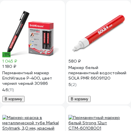
-11%
1 045 ₽
580 ₽
1 180 ₽
Маркер белый
Перманентный маркер
перманентный водостойкий
ErichKrause P-400, цвет
SOLA PMR 66091120
чернил черный 30986
5
(2)
4.6
(11)
В корзину
В корзину