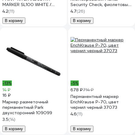
MARKER SL100 WHITE /
Security Check, фиолетовый
белый 31240120
96675
4.2
(11)
4.7
(26)
В корзину
В корзину
-13%
-5%
14 ₽
678 ₽
714 ₽
16 ₽
Перманентный маркер
Маркер разметочный
ErichKrause P-70, цвет
перманентный Park
чернил черный 37073
двухсторонний 109099
4.6
(11)
3.5
(14)
В корзину
В корзину