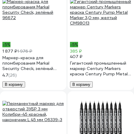
-5%
-5%
1 877 ₽
1 976 ₽
385 ₽
407 ₽
Маркер-краска для
пломбирования Markal
Гигантский промышленный
Security Check, зелёный
маркер Century Markers
96672
краска Century Pump Metal
4.7
(26)
Marker 3,0 мм, желтый
CM98013
В корзину
В корзину