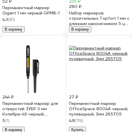
52 ₽
235 ₽
280 ₽
Перманентный маркер
Gigant 1 мм черный GPMB-1
Набор маркеров
строительных Topfort 1 мм с
4.3
(81)
длинным наконечником 5 цв
2167675
В корзину
В корзину
244 ₽
27 ₽
Перманентный маркер для
Перманентный маркер
отверстий ЗУБР 3 мм
OfficeSpace 8004А черный,
Колибри-45 черный,
пулевидный, 3мм 265705
наконечник L 45 мм 06339-2
5
(1)
4.8
(119)
В корзину
Купить