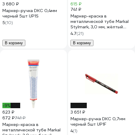
3 680 ₽
615 ₽
741 ₽
Маркер-ручка DKC 0,4мм
черный 5шт UP1S
Маркер-краска в
металлической тубе Markal
5
(10)
Stylmark, 3,0 мм, жёлтый
96653
4.7
(21)
В корзину
В корзину
-9%
-16%
до -19%
623 ₽
3 651 ₽
672 ₽
741 ₽
Маркер-ручка DKC 0,7мм
черный 5шт UP1F
Маркер-краска в
металлической тубе Markal
4
(1)