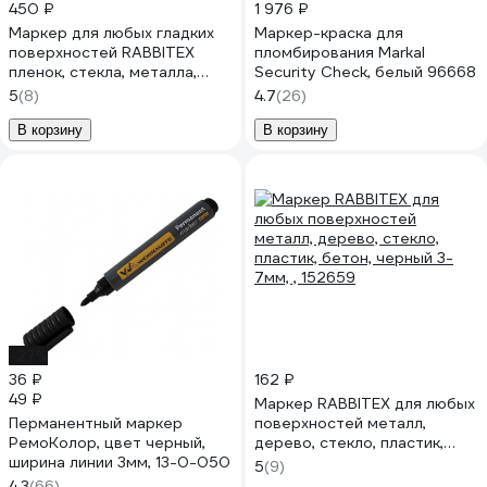
450 ₽
1 976 ₽
Маркер для любых гладких
Маркер-краска для
поверхностей RABBITEX
пломбирования Markal
пленок, стекла, металла,
Security Check, белый 96668
черный OHP-70, КОМПЛЕКТ
5
(8)
4.7
(26)
12 шт., 0,7мм,, 152658
В корзину
В корзину
-27%
36 ₽
162 ₽
49 ₽
Маркер RABBITEX для любых
Перманентный маркер
поверхностей металл,
РемоКолор, цвет черный,
дерево, стекло, пластик,
ширина линии 3мм, 13-0-050
бетон, черный 3-7мм, ,
5
(9)
152659
4.3
(66)