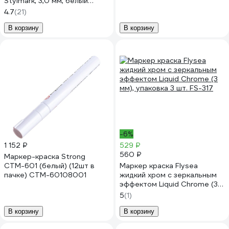
Stylmark, 3,0 мм, белый
96652
4.7
(21)
В корзину
В корзину
-6%
1 152 ₽
529 ₽
560 ₽
Маркер-краска Strong
СТМ-601 (белый) (12шт в
Маркер краска Flysea
пачке) СТМ-60108001
жидкий хром с зеркальным
эффектом Liquid Chrome (3
мм), упаковка 3 шт. FS-317
5
(1)
В корзину
В корзину