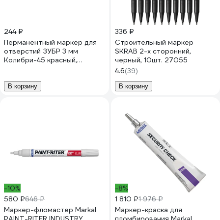
244 ₽
336 ₽
Перманентный маркер для
Строительный маркер
отверстий ЗУБР 3 мм
SKRAB 2-х сторонний,
Колибри-45 красный,
черный, 10шт. 27055
наконечник L 45 мм 06339-3
4.6
(39)
В корзину
В корзину
-10%
-8%
580 ₽
646 ₽
1 810 ₽
1 976 ₽
Маркер-фломастер Markal
Маркер-краска для
PAINT-RITER INDUSTRY
пломбирования Markal