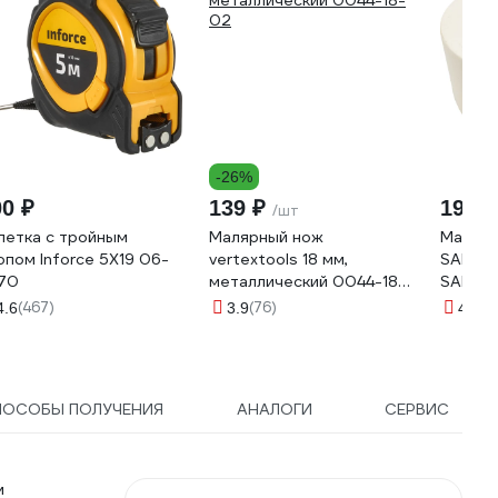
-26%
00 ₽
139 ₽
190 ₽
/шт
летка с тройным
Малярный нож
Малярн
опом Inforce 5Х19 06-
vertextools 18 мм,
SAMGRU
-70
металлический 0044-18-
SAMC-
02
(467)
(76)
(6
4.6
3.9
4.5
ПОСОБЫ ПОЛУЧЕНИЯ
АНАЛОГИ
СЕРВИС
м