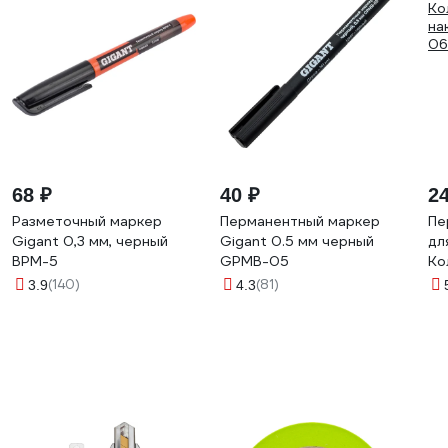
68 ₽
40 ₽
2
Разметочный маркер
Перманентный маркер
Пе
Gigant 0,3 мм, черный
Gigant 0.5 мм черный
дл
BPM-5
GPMB-05
Ко
на
(140)
(81)
3.9
4.3
06