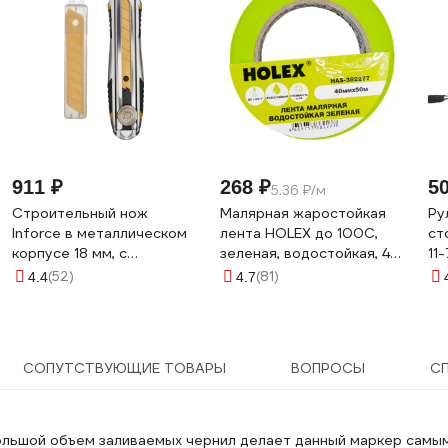
911 ₽
268 ₽
5
5.36 ₽/м
Строительный нож
Малярная жаростойкая
Ру
Inforce в металлическом
лента HOLEX до 100С,
ст
корпусе 18 мм, с
зеленая, водостойкая, 48
11
винтовым зажимом 06-
мм, 50 м HAS-382277
(52)
(81)
4.4
4.7
02-12
СОПУТСТВУЮЩИЕ ТОВАРЫ
ВОПРОСЫ
С
ольшой объем заливаемых чернил делает данный маркер самы