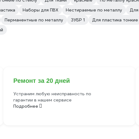
Тонкие по стеклу
Для ткани
красные
По металлу крас
ластика
Наборы для ПВХ
Нестираемые по металлу
Для
Перманентные по металлу
ЗУБР 1
Для пластика тонкие
ий
Ремонт за 20 дней
Устраним любую неисправность по
гарантии в нашем сервисе
Подробнее