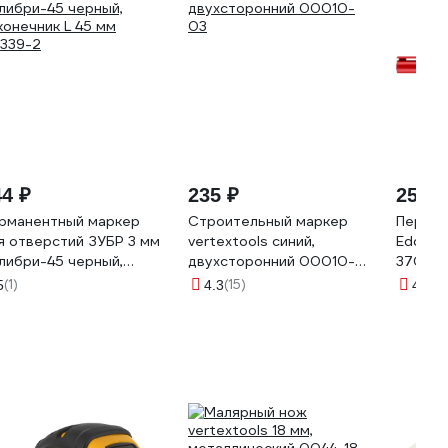
44 ₽
235 ₽
250 ₽
рманентный маркер
Строительный маркер
Перман
я отверстий ЗУБР 3 мм
vertextools синий,
Edding 
либри-45 черный,
двухсторонний 00010-
370/2
конечник L 45 мм
03
(1)
(15)
(7
5
4.3
4.6
339-2