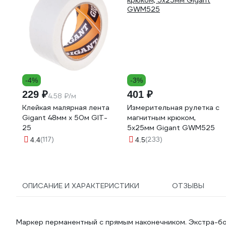
-4%
-3%
229 ₽
401 ₽
4.58 ₽/м
Клейкая малярная лента
Измерительная рулетка с
Gigant 48мм x 50м GIT-
магнитным крюком,
25
5x25мм Gigant GWM525
(117)
(233)
4.4
4.5
ОПИСАНИЕ И ХАРАКТЕРИСТИКИ
ОТЗЫВЫ
Маркер перманентный с прямым наконечником. Экстра-б