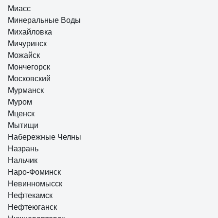
Миасс
Минеральные Воды
Михайловка
Мичуринск
Можайск
Мончегорск
Московский
Мурманск
Муром
Мценск
Мытищи
Набережные Челны
Назрань
Нальчик
Наро-Фоминск
Невинномысск
Нефтекамск
Нефтеюганск