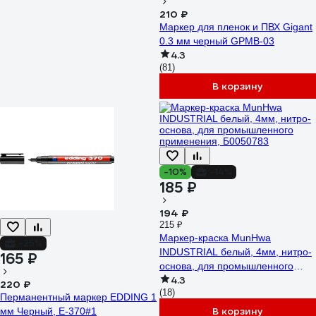
210 ₽
Маркер для пленок и ПВХ Gigant
0.3 мм черный GPMB-03
4.3
(81)
В корзину
-10%
-14%
185 ₽
194 ₽
215 ₽
Маркер-краска MunHwa
-25%
INDUSTRIAL белый, 4мм, нитро-
165 ₽
основа, для промышленного
4.3
применения, Б0050783
220 ₽
(18)
Перманентный маркер EDDING 1
В корзину
мм Черный, E-370#1