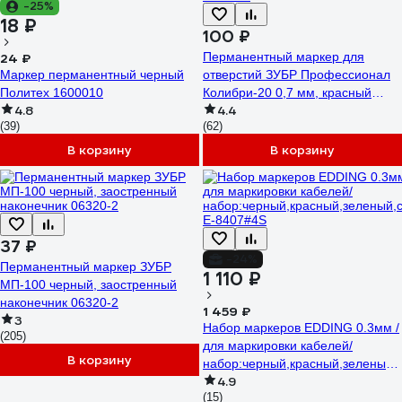
-25%
18 ₽
100 ₽
Перманентный маркер для
24 ₽
Маркер перманентный черный
отверстий ЗУБР Профессионал
Политех 1600010
Колибри-20 0,7 мм, красный
4.8
4.4
06328-3
(39)
(62)
В корзину
В корзину
37 ₽
-24%
Перманентный маркер ЗУБР
1 110 ₽
МП-100 черный, заостренный
наконечник 06320-2
1 459 ₽
3
Набор маркеров EDDING 0.3мм /
(205)
для маркировки кабелей/
В корзину
набор:черный,красный,зеленый,
4.9
E-8407#4S
(15)