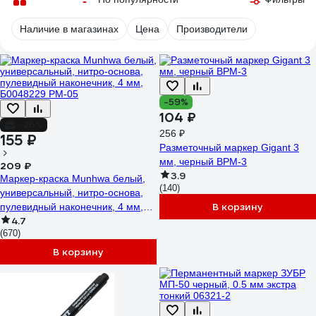
Наличие в магазинах
Цена
Производители
-59%
104 ₽
-26%
256 ₽
155 ₽
Разметочный маркер Gigant 3
мм, черный BPM-3
209 ₽
3.9
Маркер-краска Munhwa белый,
(140)
универсальный, нитро-основа,
В корзину
пулевидный наконечник, 4 мм,
4.7
Б0048229 PM-05
(670)
В корзину