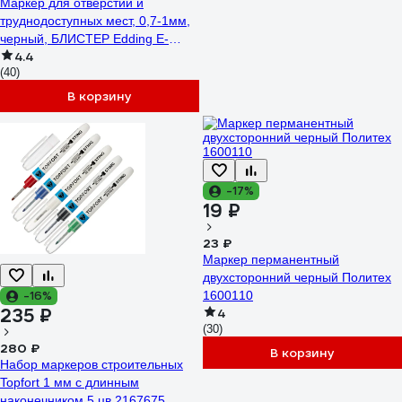
Маркер для отверстий и
труднодоступных мест, 0,7-1мм,
черный, БЛИСТЕР Edding E-
4.4
8850#1
(40)
В корзину
-17%
19 ₽
23 ₽
Маркер перманентный
двухсторонний черный Политех
-16%
1600110
235 ₽
4
(30)
280 ₽
В корзину
Набор маркеров строительных
Topfort 1 мм с длинным
наконечником 5 цв 2167675