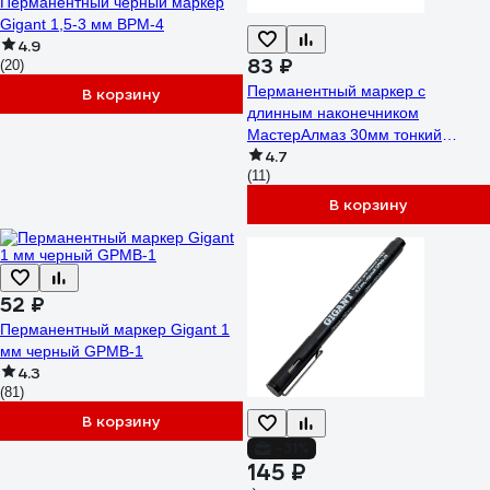
Перманентный черный маркер
Gigant 1,5-3 мм BPM-4
4.9
83 ₽
(20)
Перманентный маркер с
В корзину
длинным наконечником
МастерАлмаз 30мм тонкий
4.7
10502803
(11)
В корзину
52 ₽
Перманентный маркер Gigant 1
мм черный GPMB-1
4.3
(81)
В корзину
-31%
145 ₽