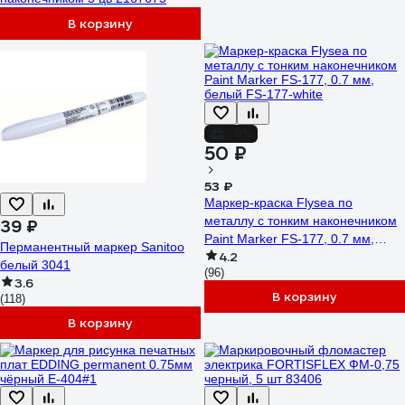
В корзину
-6%
50 ₽
53 ₽
Маркер-краска Flysea по
металлу с тонким наконечником
39 ₽
Paint Marker FS-177, 0.7 мм,
Перманентный маркер Sanitoo
4.2
белый FS-177-white
белый 3041
(96)
3.6
В корзину
(118)
В корзину