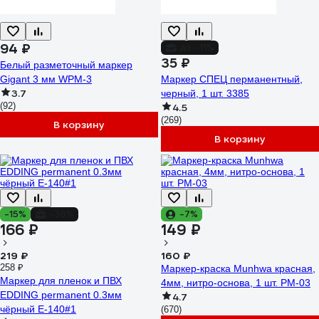
94 ₽
до -11%
35 ₽
Белый разметочный маркер
Gigant 3 мм WPM-3
Маркер СПЕЦ перманентный,
3.7
черный, 1 шт. 3385
(92)
4.5
(269)
В корзину
В корзину
-15%
-36%
-7%
166 ₽
149 ₽
219 ₽
160 ₽
258 ₽
Маркер-краска Munhwa красная,
Маркер для пленок и ПВХ
4мм, нитро-основа, 1 шт. PM-03
EDDING permanent 0.3мм
4.7
чёрный E-140#1
(670)