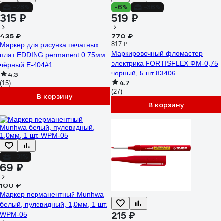
-28%
-6%
-36%
315 ₽
519 ₽
435 ₽
770 ₽
817 ₽
Маркер для рисунка печатных
Маркировочный фломастер
плат EDDING permanent 0.75мм
электрика FORTISFLEX ФМ-0,75
чёрный E-404#1
черный, 5 шт 83406
4.3
4.7
(15)
(27)
В корзину
В корзину
-31%
69 ₽
100 ₽
Маркер перманентный Munhwa
белый, пулевидный, 1,0мм, 1 шт.
215 ₽
WPM-05