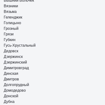
Вышний Волочек
Вязники
Вязьма
Геленджик
Голицыно
Грозный
Грязи
Губкин
Гусь-Хрустальный
Дедовск
Дзержинск
Дзержинский
Димитровград
Динская
Дмитров
Долгопрудный
Домодедово
Донской
Дубна