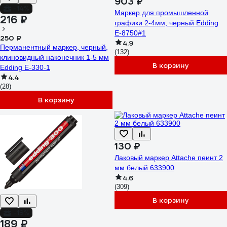
903 ₽
-14%
Маркер для промышленной
216 ₽
графики 2-4мм, черный Edding
E-8750#1
250 ₽
4.9
Перманентный маркер, черный,
(132)
клиновидный наконечник 1-5 мм
В корзину
Edding E-330-1
4.4
(28)
В корзину
130 ₽
Лаковый маркер Attache пеинт 2
мм белый 633900
4.6
(309)
В корзину
-19%
189 ₽