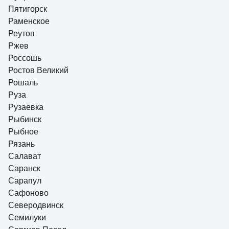
Пятигорск
Раменское
Реутов
Ржев
Россошь
Ростов Великий
Рошаль
Руза
Рузаевка
Рыбинск
Рыбное
Рязань
Салават
Саранск
Сарапул
Сафоново
Северодвинск
Семилуки