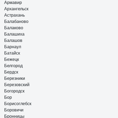
Армавир
Архангельск
Астрахань
Балабаново
Балаково
Балашиха
Балашов
Барнаул
Батайск
Бежецк
Белгород
Бердск
Березники
Березовский
Богородск
Бор
Борисоглебск
Боровичи
Бронницы