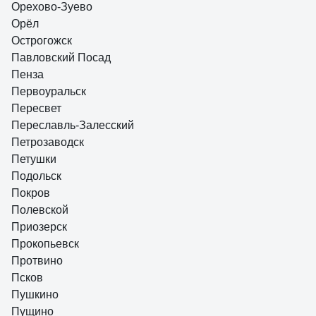
Орехово-Зуево
Орёл
Острогожск
Павловский Посад
Пенза
Первоуральск
Пересвет
Переславль-Залесский
Петрозаводск
Петушки
Подольск
Покров
Полевской
Приозерск
Прокопьевск
Протвино
Псков
Пушкино
Пущино