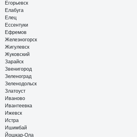
Егорьевск
Елабуга
Елец
Ессентуки
Ефремов
Железногорск
Жигулевск
Жуковский
Зарайск
Звенигород
Зеленоград
Зеленодольск
Златоуст
Иваново
Ивантеевка
Ижевск
Истра
Ишимбай
Йошкар-Ола