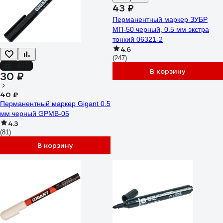
43 ₽
Перманентный маркер ЗУБР
МП-50 черный, 0.5 мм экстра
тонкий 06321-2
4.6
(247)
-25%
В корзину
30 ₽
40 ₽
Перманентный маркер Gigant 0.5
мм черный GPMB-05
4.3
(81)
В корзину