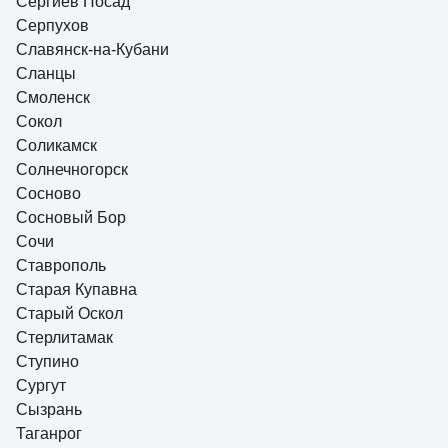
Сергиев Посад
Серпухов
Славянск-на-Кубани
Сланцы
Смоленск
Сокол
Соликамск
Солнечногорск
Сосново
Сосновый Бор
Сочи
Ставрополь
Старая Купавна
Старый Оскол
Стерлитамак
Ступино
Сургут
Сызрань
Таганрог