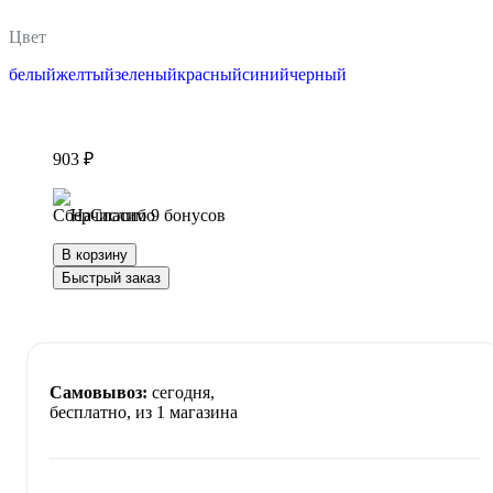
Цвет
белый
желтый
зеленый
красный
синий
черный
903 ₽
Начислим 9 бонусов
В корзину
Быстрый заказ
Самовывоз:
сегодня,
бесплатно
, из 1 магазина