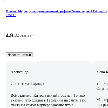
Отзывы Маркер для промышленной графики 2-4мм, черный Edding E-
8750#1
4.9
132 отзыва
Написать отзыв
Александр
Жека 
23.01.2025
г. Барнаул
11.12.
Опыт и
Всё отлично! Качественный продукт. Только
Маркер
указано, что сделан в Германии на сайте, а по
на гря
факту на самом маркере указано что в