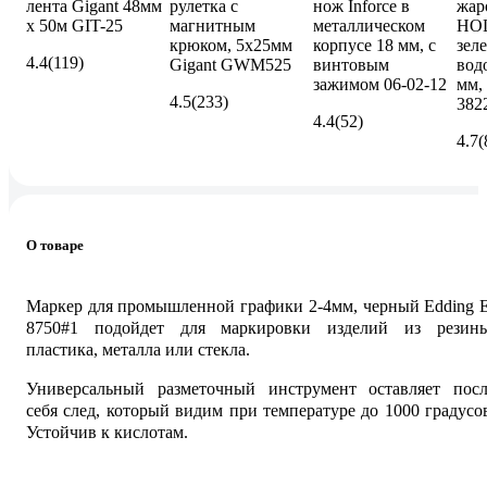
лента Gigant 48мм
рулетка с
нож Inforce в
жар
x 50м GIT-25
магнитным
металлическом
HOL
крюком, 5x25мм
корпусе 18 мм, с
зеле
4.4
(119)
Gigant GWM525
винтовым
вод
зажимом 06-02-12
мм,
4.5
(233)
382
4.4
(52)
4.7
(
О товаре
Маркер для промышленной графики 2-4мм, черный Edding 
8750#1 подойдет для маркировки изделий из резины
пластика, металла или стекла.
Универсальный разметочный инструмент оставляет посл
себя след, который видим при температуре до 1000 градусо
Устойчив к кислотам.