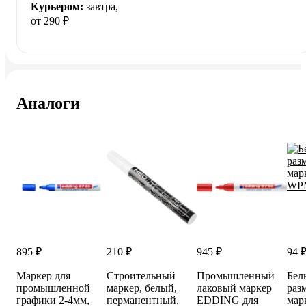
Курьером:
завтра,
от 290 ₽
Аналоги
895 ₽
210 ₽
945 ₽
94 
Маркер для
Строительный
Промышленный
Бел
промышленной
маркер, белый,
лаковый маркер
раз
графики 2-4мм,
перманентный,
EDDING для
мар