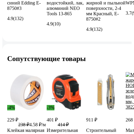
синий Edding E-
водостойкий, лак,
жирной и пыльной
WP
8750#3
алюминий NEO
поверхности, 2-4
3.7
(
Tools 13-865
мм Красный, E-
4.9
(132)
8750#2
4.9
(10)
4.9
(132)
Сопутствующие товары
-4%
-3%
229 ₽
401 ₽
911 ₽
268
238 ₽
4.58 ₽/м
414 ₽
Клейкая малярная
Измерительная
Строительный
Мал