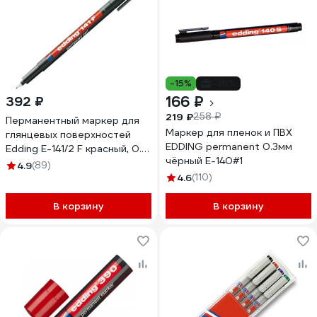
-15%
-36%
166 ₽
392 ₽
219 ₽
258 ₽
Перманентный маркер для
Маркер для пленок и ПВХ
глянцевых поверхностей
EDDING permanent 0.3мм
Edding E-141/2 F красный, 0.6
чёрный E-140#1
мм 537633
4.9
(89)
4.6
(110)
В корзину
В корзину