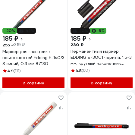
-20%
-42%
-20%
-9%
185 ₽
185 ₽
230 ₽
255 ₽
319 ₽
Перманентный маркер
Маркер для глянцевых
EDDING e-3001 черный, 1.5-3
поверхностей Edding E-140/3
мм, круглый наконечник
S синий, 0.3 мм 87130
35734
4.8
(60)
4.9
(111)
В корзину
В корзину