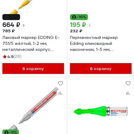
-15%
-16%
664 ₽
195 ₽
785 ₽
232 ₽
Лаковый маркер EDDING E-
Перманентный маркер
751/5 жёлтый, 1-2 мм,
Edding клиновидный
металлический корпус
наконечник, 1-5 мм,
87779
коричневый E-330#7
4.9
(28)
В корзину
В корзину
-9%