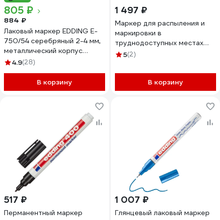
805 ₽
1 497 ₽
884 ₽
Маркер для распыления и
Лаковый маркер EDDING E-
маркировки в
750/54 серебряный 2-4 мм,
труднодоступных местах
металлический корпус
EDDING до 50 мм, диаметр
5
(2)
537616
4.9
(28)
3-13 мм, неоново-зеленый E-
8870
В корзину
В корзину
517 ₽
1 007 ₽
Перманентный маркер
Глянцевый лаковый маркер