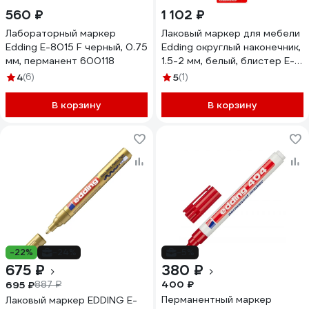
560 ₽
1 102 ₽
Лабораторный маркер
Лаковый маркер для мебели
Edding E-8015 F черный, 0.75
Edding округлый наконечник,
мм, перманент 600118
1.5-2 мм, белый, блистер E-
8900#624
4
(6)
5
(1)
В корзину
В корзину
-22%
-24%
-5%
675 ₽
380 ₽
400 ₽
695 ₽
887 ₽
Перманентный маркер
Лаковый маркер EDDING E-