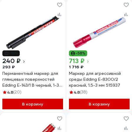
-18%
-58%
240 ₽
713 ₽
293 ₽
1 716 ₽
Перманентный маркер для
Маркер для агрессивной
глянцевых поверхностей
среды Edding E-8300/2
Edding E-143/1 B черный, 1-3
красный, 1.5-3 мм 515937
мм 537634
4.8
(20)
4.8
(38)
В корзину
В корзину