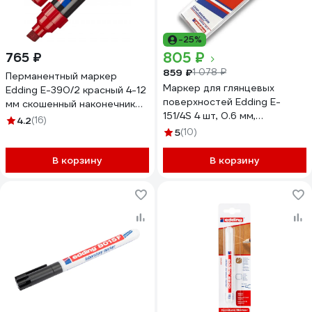
-25%
805 ₽
765 ₽
859 ₽
1 078 ₽
Перманентный маркер
Маркер для глянцевых
Edding E-390/2 красный 4-12
поверхностей Edding E-
мм скошенный наконечник
151/4S 4 шт, 0.6 мм,
1153877
4.2
(16)
стираемый 51383
5
(10)
В корзину
В корзину