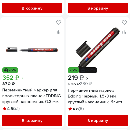
В корзину
В корзину
-5%
-5%
-22%
352 ₽
219 ₽
370 ₽
265 ₽
280 ₽
Перманентный маркер для
Перманентный маркер
проекторных пленок EDDING
Edding черный, 1.5-3 мм,
круглый наконечник, 0.3 мм,
круглый наконечник, блистер
коричневый E-140#7 1183496
E-300#1-B#1
4.8
(21)
4.8
(8)
В корзину
В корзину