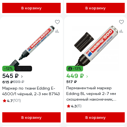
В корзину
В корзину
-12%
-22%
-13%
545 ₽
449 ₽
517 ₽
615 ₽
699 ₽
Перманентный маркер
Маркер по ткани Edding E-
Edding BL черный 2-7 мм
4500/1 чёрный, 2-3 мм 87143
скошенный наконечник,
4.7
(101)
блистер E-500#1
4.3
(6)
В корзину
В корзину