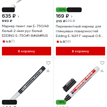
-8%
-22%
-37%
635 ₽
169 ₽
693 ₽
210 ₽
270 ₽
Маркер пеинт лак E-750/49
Перманентный маркер для
белый 2-4мм рус белый
глянцевых поверхностей
EDDING E-750#1-B#49#RUS
Edding E-141/1 F черный 0.6
мм 537631
4.6
(7)
4.9
(58)
В корзину
В корзину
-29%
-18%