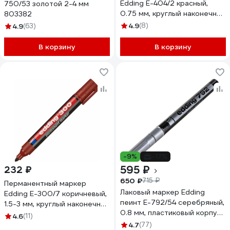
Edding E-404/2 красный,
750/53 золотой 2-4 мм
0.75 мм, круглый наконечник
803382
87137
4.9
(8)
4.9
(63)
В корзину
В корзину
-9%
-17%
595 ₽
232 ₽
650 ₽
715 ₽
Перманентный маркер
Лаковый маркер Edding
Edding E-300/7 коричневый,
пеинт E-792/54 серебряный,
1.5-3 мм, круглый наконечник
0.8 мм, пластиковый корпус
72634
4.6
(11)
537629
4.7
(77)