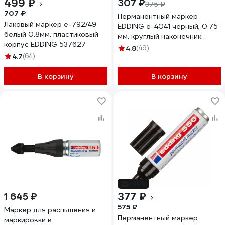
499 ₽
307 ₽
375 ₽
707 ₽
Перманентный маркер
Лаковый маркер e-792/49
EDDING e-4041 черный, 0.75
белый 0,8мм, пластиковый
мм, круглый наконечник
корпус EDDING 537627
48284
4.8
(49)
4.7
(64)
В корзину
В корзину
-34%
377 ₽
1 645 ₽
575 ₽
Маркер для распыления и
Перманентный маркер
маркировки в