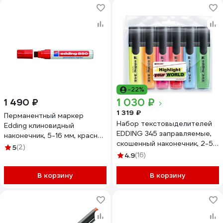
-22%
1 030 ₽
1 490 ₽
1 319 ₽
Перманентный маркер
Набор текстовыделителей
Edding клиновидный
EDDING 345 заправляемые,
наконечник, 5-16 мм, красный
скошенный наконечник, 2-5
E-850#2
5
(2)
мм, 6 штук, 6 цветов E-
4.9
(16)
345#6S
В корзину
В корзину