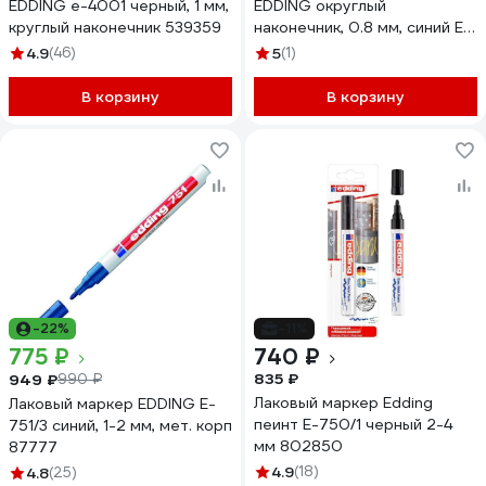
EDDING e-4001 черный, 1 мм,
EDDING округлый
круглый наконечник 539359
наконечник, 0.8 мм, синий E-
7803 1122673
4.9
(46)
5
(1)
В корзину
В корзину
-22%
-11%
775 ₽
740 ₽
835 ₽
949 ₽
990 ₽
Лаковый маркер Edding
Лаковый маркер EDDING E-
пеинт E-750/1 черный 2-4
751/3 синий, 1-2 мм, мет. корп
мм 802850
87777
4.9
(18)
4.8
(25)