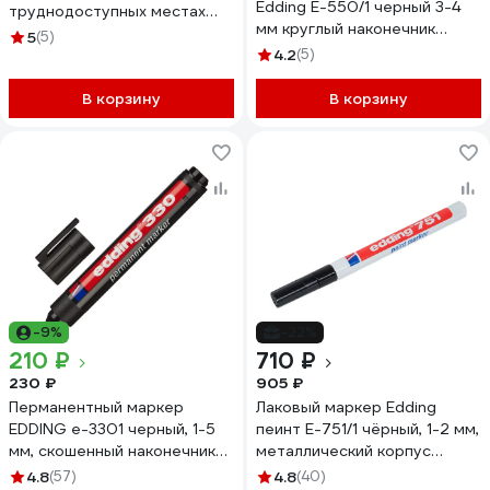
Edding E-550/1 черный 3-4
труднодоступных местах
мм круглый наконечник
EDDING 50-100 мм, диаметр
5
(5)
539363
3-13 мм, неоново-зеленый E-
4.2
(5)
8875
В корзину
В корзину
-9%
-22%
210 ₽
710 ₽
230 ₽
905 ₽
Перманентный маркер
Лаковый маркер Edding
EDDING e-3301 черный, 1-5
пеинт E-751/1 чёрный, 1-2 мм,
мм, скошенный наконечник
металлический корпус
46735
87775
4.8
(57)
4.8
(40)