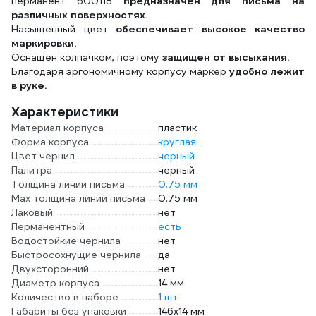
перманент 600118
предназначен для письма на
различных поверхностях.
Насыщенный цвет
обеспечивает высокое качество
маркировки.
Оснащен колпачком, поэтому
защищен от высыхания.
Благодаря эргономичному корпусу маркер
удобно лежит
в руке.
Характеристики
Материал корпуса
пластик
Форма корпуса
круглая
Цвет чернил
черный
Палитра
черный
Толщина линии письма
0.75 мм
Мах толщина линии письма
0.75 мм
Лаковый
нет
Перманентный
есть
Водостойкие чернила
нет
Быстросохнущие чернила
да
Двухсторонний
нет
Диаметр корпуса
14 мм
Количество в наборе
1 шт
Габариты без упаковки
146x14 мм