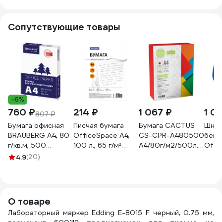
толщина линии 2
шт 064257
шт 064258
блис
мм 12 шт 64256
Сопутствующие товары
-6%
760 ₽
214 ₽
1 067 ₽
1 0
807 ₽
Бумага офисная
Писчая бумага
Бумага CACTUS
Шнур
BRAUBERG А4, 80
OfficeSpace А4,
CS-CPR-A480500
бейд
г/кв.м, 500
100 л., 65 г/м²
A4/80г/м2/500л./
Offi
листов, марка С,
340657
красный интенсив
шт. в
4.9
(20)
белизна 146 % CIE,
2076444
45см
ULTRA 116407
клип
О товаре
Лабораторный маркер Edding E-8015 F черный, 0.75 мм,