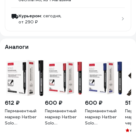
Курьером:
сегодня,
от 290 ₽
Аналоги
612 ₽
600 ₽
600 ₽
517
Перманентный
Перманентный
Перманентный
Перм
маркер Hatber
маркер Hatber
маркер Hatber
марк
Solo
Solo
Solo
черн
закругленный,
закругленный,
закругленный,
скош
4.
пишущий узел,
пишущий узел 12
пишущий узел 12
нако