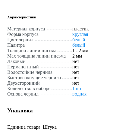
Характеристики
Материал корпуса
пластик
Форма корпуса
круглая
Цвет чернил
белый
Палитра
белый
Толщина линии письма
1 - 2 мм
Мах толщина линии письма
2 мм
Лаковый
нет
Перманентный
нет
Водостойкие чернила
нет
Быстросохнущие чернила
нет
Двухсторонний
нет
Количество в наборе
1 шт
Основа чернил
водная
Упаковка
Единица товара: Штука