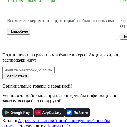
120 дней обмен и возврат
Рем
Вы можете вернуть товар, который не был использован
Уст
сер
Подробнее
По
Подпишитесь
на рассылку
и будьте в курсе! Акции, скидки,
распродажи ждут!
Подписаться
Оригинальные товары с гарантией!
Установите мобильное приложение, чтобы информация по
заказам всегда была под рукой
Каталог
Адреса магазинов
Способы получения
Способы
оплаты
Что улучшить?
Контакты
О