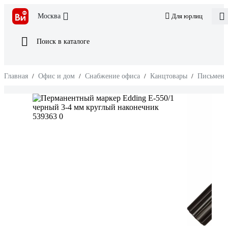
Москва
Для юрлиц
Поиск в каталоге
Главная
/
Офис и дом
/
Снабжение офиса
/
Канцтовары
/
Письменн