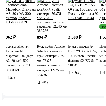
-10
962 ₽
894 ₽
3 508 ₽
1 5
Бумага офисная
Блок-кубик Attache
Бумага писчая А4,
Цвет
Technoevolab
Selection клейкий
EVERYDAY, 60 г/м,
BRA
Марафон Стандарт
край, стикеры 76х76
100 листов, Россия,
м2, 
А3, 80 г/м², 500
мм+76х25
белизна 92 ISO Staff
желт
листов, класс С UT-
мм+пластиковые
110541
техн
00000079
закладки 12х45 мм
4.8
(34)
4.
383736
5
(1)
5
(81)