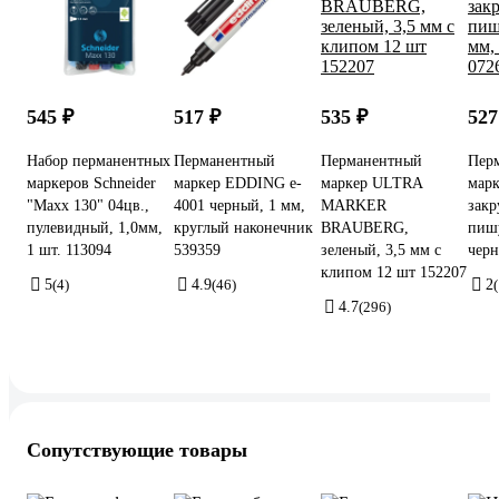
545 ₽
517 ₽
535 ₽
527
Набор перманентных
Перманентный
Перманентный
Пер
маркеров Schneider
маркер EDDING e-
маркер ULTRA
марк
"Maxx 130" 04цв.,
4001 черный, 1 мм,
MARKER
закр
пулевидный, 1,0мм,
круглый наконечник
BRAUBERG,
пиш
1 шт. 113094
539359
зеленый, 3,5 мм с
черн
клипом 12 шт 152207
5
(4)
4.9
(46)
2
(
4.7
(296)
Сопутствующие товары