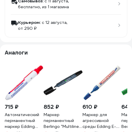
Самовывоз:
c 11 августа,
бесплатно
, из 1 магазина
Курьером:
c 12 августа,
от 290 ₽
Аналоги
715 ₽
852 ₽
610 ₽
641
Автоматический
Маркер
Маркер для
Марк
перманентный
перманентный
агрессивной
перм
маркер Edding
Berlingo "Multiline
среды Edding E-
Berli