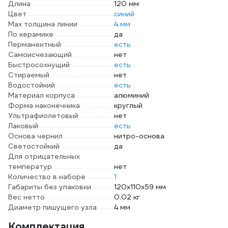
Длина
120 мм
Цвет
синий
Мах толщина линии
4 мм
По керамике
да
Перманентный
есть
Самоисчезающий
нет
Быстросохнущий
есть
Стираемый
нет
Водостойкий
есть
Материал корпуса
алюминий
Форма наконечника
круглый
Ультрафиолетовый
нет
Лаковый
есть
Основа чернил
нитро-основа
Светостойкий
да
Для отрицательных
температур
нет
Количество в наборе
1
Габариты без упаковки
120х110х59 мм
Вес нетто
0.02 кг
Диаметр пишущего узла
4 мм
Комплектация