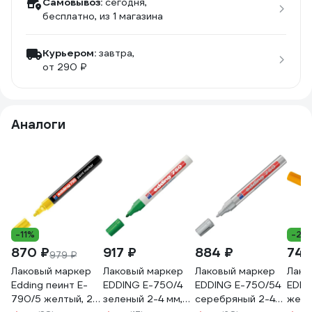
Самовывоз:
сегодня,
бесплатно
, из 1 магазина
Курьером:
завтра,
от 290 ₽
Аналоги
-11%
-24
870 ₽
917 ₽
884 ₽
749
979 ₽
Лаковый маркер
Лаковый маркер
Лаковый маркер
Лако
Edding пеинт E-
EDDING E-750/4
EDDING E-750/54
EDDI
790/5 желтый, 2-3
зеленый 2-4 мм,
серебряный 2-4
желт