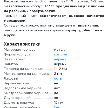
Лаковый маркер Edding пеинт E-751/1 чёрный, 1-2 мм,
металлический корпус 87775
предназначен для письма
на различных поверхностях.
Насыщенный цвет
обеспечивает высокое качество
маркировки.
Оснащен колпачком, поэтому
защищен от высыхания.
Благодаря эргономичному корпусу маркер
удобно лежит
в руке.
Характеристики
Материал корпуса
металл
Форма корпуса
круглая
Цвет чернил
черный
Палитра
черный
Толщина линии письма
1 - 2 мм
Мах толщина линии письма
2 мм
Лаковый
есть
Перманентный
нет
Водостойкие чернила
нет
Быстросохнущие чернила
да
Двухсторонний
нет
Диаметр корпуса
15 мм
Количество в наборе
1 шт