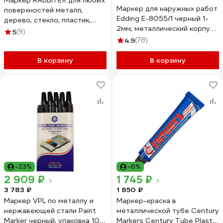
Маркер RABBITEX для любых
Маркер для наружных работ
поверхностей металл,
Edding E-8055/1 черный 1-
дерево, стекло, пластик,
2мм, металлический корпус
бетон, черный 3-7мм, ,
5
(9)
537647
152659
4.9
(78)
В корзину
В корзину
-23%
-6%
2 909 ₽
1 745 ₽
3 783 ₽
1 850 ₽
Маркер VPL по металлу и
Маркер-краска в
нержавеющей стали Paint
металлической тубе Century
Marker черный, упаковка 10
Markers Century Tube Plastic