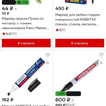
-17%
-11%
44 ₽
450 ₽
53 ₽
Маркер для любых гладких
Маркер-краска Flysea по
поверхностей RABBITEX
металлу с тонким
пленок, стекла, металла,
наконечником Paint Marker
черный OHP-70, КОМПЛЕКТ
5
(8)
FS-177, 0.7 мм, черный FS-
4.2
(96)
12 шт., 0,7мм,, 152658
177-black
В корзину
В корзину
-28%
-35%
600 ₽
162 ₽
665 ₽
924 ₽