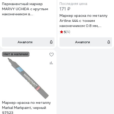
Перманентный маркер
Последняя цена
171 ₽
MARVY UCHIDA с круглым
наконечником в
Маркер краска по металлу
металлическом корпусе 1.5-
Artline 444 с тонким
3 мм, черный MAR400/1
наконечником 0.8 мм,
черный EK444XF-809
5
(4)
Аналоги
Аналоги
Нет в наличии
Маркер-краска по металлу
Markal Markpaint, черный
97523