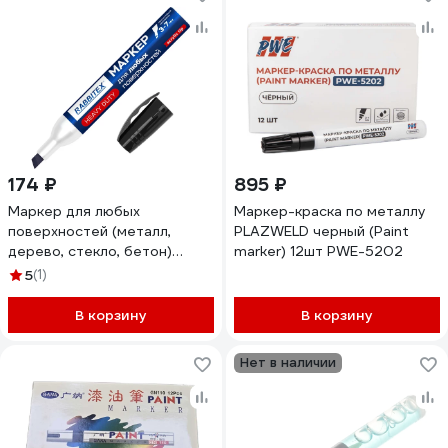
174 ₽
895 ₽
Маркер для любых
Маркер-краска по металлу
поверхностей (металл,
PLAZWELD черный (Paint
дерево, стекло, бетон)
marker) 12шт PWE-5202
RABBITEX1 ШТУКА, черный 3-
5
(1)
7мм, 881162
В корзину
В корзину
Нет в наличии