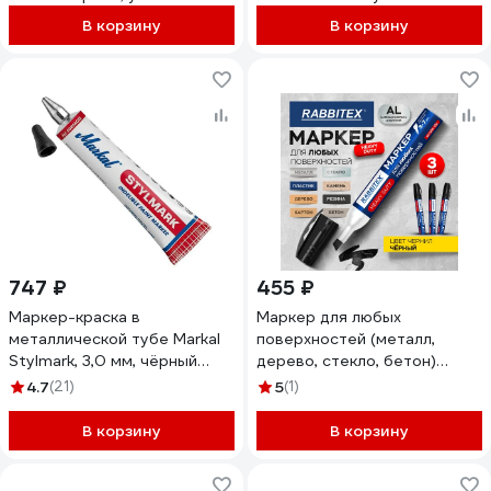
шт. VPLMT6000-BLK
Marker, 3,0 мм, упаковка 10
В корзину
В корзину
шт, черный CM99011-10
747 ₽
455 ₽
Маркер-краска в
Маркер для любых
металлической тубе Markal
поверхностей (металл,
Stylmark, 3,0 мм, чёрный
дерево, стекло, бетон)
96655
RABBITEX 3 ШТУКИ, черный
4.7
(21)
5
(1)
3-7мм, 881163
В корзину
В корзину