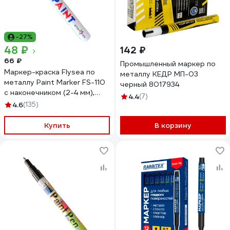
-27%
48 ₽
142 ₽
66 ₽
Промышленный маркер по
Маркер-краска Flysea по
металлу КЕДР МП-03
металлу Paint Marker FS-110
черный 8017934
с наконечником (2-4 мм),
4.4
(7)
черный FS-110-black
4.6
(135)
Купить
В корзину