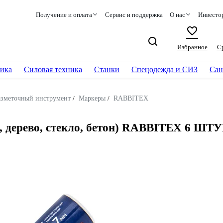
Получение и оплата
Сервис и поддержка
О нас
Инвесто
Избранное
С
ика
Силовая техника
Станки
Спецодежда и СИЗ
Сан
азметочный инструмент
/
Маркеры
/
RABBITEX
, дерево, стекло, бетон) RABBITEX 6 ШТУ