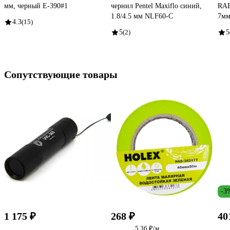
мм, черный E-390#1
чернил Pentel Maxiflo синий,
RAB
1.8/4.5 мм NLF60-C
7мм
4.3
(15)
5
(2)
5
Сопутствующие товары
-3
1 175 ₽
268 ₽
40
5.36 ₽/м