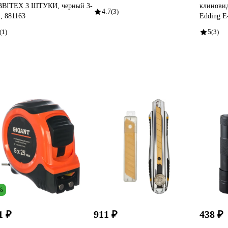
BITEX 3 ШТУКИ, черный 3-
клинови
4.7
(3)
, 881163
Edding E
(1)
5
(3)
%
1 ₽
911 ₽
438 ₽