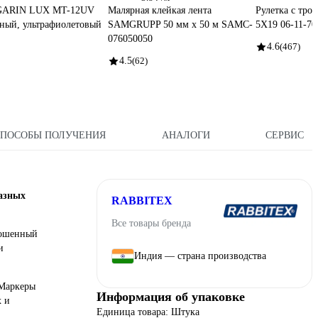
GARIN LUX MT-12UV
Малярная клейкая лента
Рулетка с тро
ный, ультрафиолетовый
SAMGRUPP 50 мм х 50 м SAMC-
5Х19 06-11-70
076050050
4.6
(467)
4.5
(62)
СПОСОБЫ ПОЛУЧЕНИЯ
АНАЛОГИ
СЕРВИС
азных
RABBITEX
Все товары бренда
кошенный
и
Индия — страна производства
 Маркеры
Информация об упаковке
х и
Единица товара: Штука