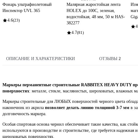
Фонарь ультрафиолетовый
Малярная жаростойкая лента
Изм
Инспектор UVL 365
HOLEX до 100С, зеленая,
маг
водостойкая, 48 мм, 50 м HAS-
Gig
4.6
(23)
382277
4
4.7
(81)
ОПИСАНИЕ И ХАРАКТЕРИСТИКИ
ОТЗЫВЫ
2
Маркеры перманентные строительные RABBITEX HEAVY DUTY пред
поверхностях
: металле, стекле, маслянистых, шероховатых, влажных ма
Маркеры строительные для ЛЮБЫХ поверхностей черного цвета облада
наконечник из акрила
позволяет делать линию толщиной 3-7 мм
в за
долговечность маркера.
Особая спиртовая основа чернил обеспечивает такие качества, как стой
используются в производстве и строительстве, где требуется надежная 
шероховатых поверхностях.