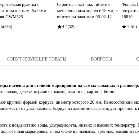
ерительная рулетка с
Строительный нож Inforce в
Фонарь 
нитным крюком, 5x25мм
металлическом корпусе 18 мм, с
оператив
ant GWM525
винтовым зажимом 06-02-12
18810
.5
(233)
4.4
(52)
4.7
(9)
СОПУТСТВУЮЩИЕ ТОВАРЫ
ВОПРОСЫ
назначены для стойкой маркировки на самых сложных и разнообр
териалах, дереве, керамике, камне, пластике, картоне, бетоне.
ют круглой формой корпуса, диаметр которого 20 мм. Износостойкий с
висимости от угла наклона. Корпус из алюминия гарантирует прочность 
кость к воздействию воды, ультрафиолета, низких и высоких температур.
и долговечная маркировка, в том числе на пыльных, грязных, маслянисты