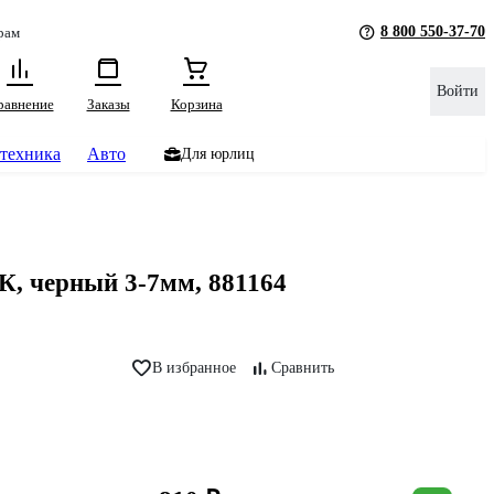
8 800 550-37-70
рам
Войти
равнение
Заказы
Корзина
техника
Авто
Для юрлиц
К, черный 3-7мм, 881164
В избранное
Сравнить