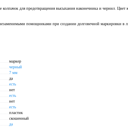
е колпачок для предотвращения высыхания наконечника и чернил. Цвет 
заменимыми помощниками при создании долговечной маркировки в 
маркер
черный
7 мм
да
есть
нет
есть
нет
есть
пластик
скошенный
да