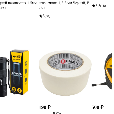
дный наконечник 1-5мм
наконечник, 1,5-5 мм Черный, E-
3.8
(18)
-1#1
22/1
5
(28)
190 ₽
500 ₽
3.8 ₽/м