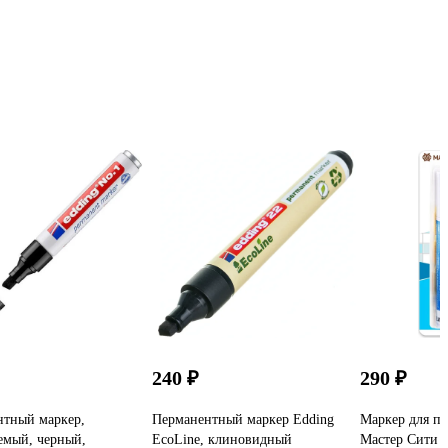
240 ₽
290 ₽
нтный маркер,
Перманентный маркер Edding
Маркер для п
емый, черный,
EcoLine, клиновидный
Мастер Сити 