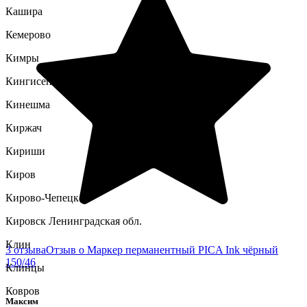
Кашира
Кемерово
Кимры
Кингисепп
Кинешма
Киржач
Кириши
Киров
Кирово-Чепецк
Кировск Ленинградская обл.
Клин
3 отзыва
Отзыв о Маркер перманентный PICA Ink чёрный
150/46
Клинцы
Ковров
Максим