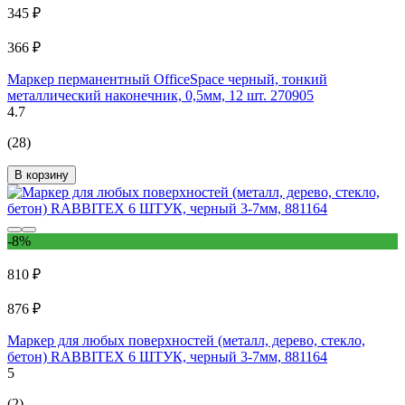
345 ₽
366 ₽
Маркер перманентный OfficeSpace черный, тонкий
металлический наконечник, 0,5мм, 12 шт. 270905
4.7
(28)
В корзину
-8%
810 ₽
876 ₽
Маркер для любых поверхностей (металл, дерево, стекло,
бетон) RABBITEX 6 ШТУК, черный 3-7мм, 881164
5
(2)