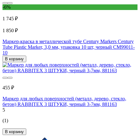
-6%
1 745 ₽
1 850 ₽
Маркер-краска в металлической тубе Century Markers Century
Tube Plastic Marker, 3,0 мм, упаковка 10 шт, черный CM99011-
10
В корзину
455 ₽
Маркер для любых поверхностей (металл, дерево, стекло,
бетон) RABBITEX 3 ШТУКИ, черный 3-7мм, 881163
5
(1)
В корзину