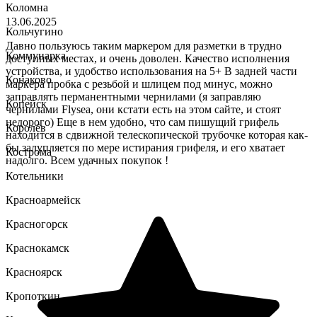
Коломна
13.06.2025
Кольчугино
Давно пользуюсь таким маркером для разметки в трудно
Коммунарка
доступных местах, и очень доволен. Качество исполнения
устройства, и удобство использования на 5+ В задней части
Конаково
маркера пробка с резьбой и шлицем под минус, можно
заправлять перманентными чернилами (я заправляю
Копейск
чернилами Flysea, они кстати есть на этом сайте, и стоят
недорого) Еще в нем удобно, что сам пишущий грифель
Королёв
находится в сдвижной телескопической трубочке которая как-
бы залупляется по мере истирания грифеля, и его хватает
Кострома
надолго. Всем удачных покупок !
Котельники
Красноармейск
Красногорск
Краснокамск
Красноярск
Кропоткин