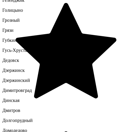
Геленджик
Голицыно
Грозный
Грязи
Губкин
Гусь-Хрустальный
Дедовск
Дзержинск
Дзержинский
Димитровград
Динская
Дмитров
Долгопрудный
Домодедово