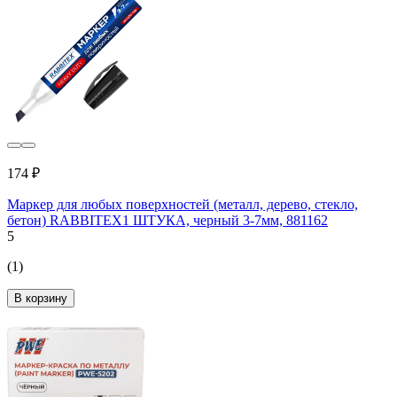
174 ₽
Маркер для любых поверхностей (металл, дерево, стекло,
бетон) RABBITEX1 ШТУКА, черный 3-7мм, 881162
5
(1)
В корзину