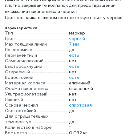
плотно закрывайте колпачок для предотвращения
высыхания наконечника и чернил.
Цвет колпачка с клипом соответствует цвету чернил.
Характеристики
Тип
маркер
Цвет
черный
Мах толщина линии
7 мм
По керамике
да
Перманентный
есть
Самоисчезающий
нет
Быстросохнущий
есть
Стираемый
нет
Водостойкий
есть
Материал корпуса
алюминий
Форма наконечника
скошенный
Ультрафиолетовый
нет
Лаковый
нет
Основа чернил
спиртовая
Светостойкий
да
Для отрицательных
температур
да
Количество в наборе
1
Вес нетто
0.032 кг