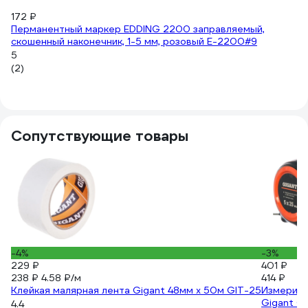
172 ₽
8
Перманентный маркер EDDING 2200 заправляемый,
Ма
скошенный наконечник, 1-5 мм, розовый E-2200#9
бе
5
5
(2)
(2
Сопутствующие товары
-4%
-3%
229 ₽
401 ₽
238 ₽
4.58 ₽/м
414 ₽
Клейкая малярная лента Gigant 48мм x 50м GIT-25
Измерите
Gigant 
4.4