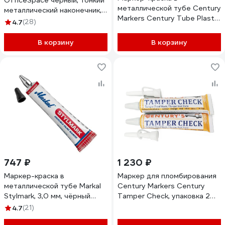
OfficeSpace черный, тонкий
металлической тубе Century
металлический наконечник,
Markers Century Tube Plastic
0,5мм, 12 шт. 270905
4.7
(28)
Marker, 3,0 мм, упаковка 10
шт, черный CM99011-10
В корзину
В корзину
747 ₽
1 230 ₽
Маркер-краска в
Маркер для пломбирования
металлической тубе Markal
Century Markers Century
Stylmark, 3,0 мм, чёрный
Tamper Check, упаковка 2
96655
шт, цвет черный CM96014-2
4.7
(21)