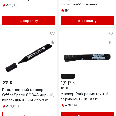
Колибри-45 черный,
4.3
(81)
наконечник L 45 мм 06339-2
5
(1)
В корзину
В корзину
-6%
17 ₽
27 ₽
18 ₽
Перманентный маркер
Маркер Park разметочный
OfficeSpace 8004А черный,
перманентный 00 6900
пулевидный, 3мм 265705
4.3
(24)
4.8
(119)