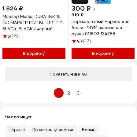
-6%
300 ₽
1 824 ₽
319 ₽
Маркер Markal DURA-INK 15
Перманентный маркер для
INK MARKER FINE BULLET TIP
белья PRYM шариковая
BLACK, BLACK / черный
ручка 611803 134788
96023 (упаковка 12шт)
5
(28)
96023уп
4.7
(22)
В корзину
В корзину
Показать еще 40
1
2
3
Часто ищут
Черные
По металлу черные
Белые