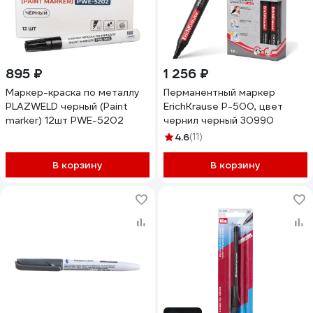
895 ₽
1 256 ₽
Маркер-краска по металлу
Перманентный маркер
PLAZWELD черный (Paint
ErichKrause P-500, цвет
marker) 12шт PWE-5202
чернил черный 30990
4.6
(11)
В корзину
В корзину