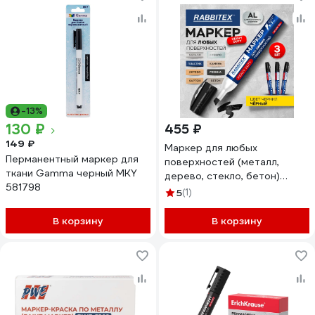
-13%
130 ₽
455 ₽
149 ₽
Маркер для любых
Перманентный маркер для
поверхностей (металл,
ткани Gamma черный MKY
дерево, стекло, бетон)
581798
RABBITEX 3 ШТУКИ, черный
5
(1)
3-7мм, 881163
В корзину
В корзину