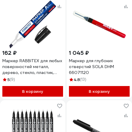
162 ₽
1 045 ₽
Маркер RABBITEX для любых
Маркер для глубоких
поверхностей металл,
отверстий SOLA DHM
дерево, стекло, пластик,
66071120
бетон, черный 3-7мм, ,
5
(9)
4.8
(13)
152659
В корзину
В корзину