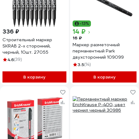
-13%
14 ₽
336 ₽
16 ₽
Строительный маркер
Маркер разметочный
SKRAB 2-х сторонний,
перманентный Park
черный, 10шт. 27055
двухсторонний 109099
4.6
(39)
3.5
(14)
В корзину
В корзину