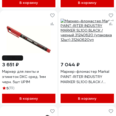
В корзину
В корзину
до -19%
3 651 ₽
7 044 ₽
Маркер для ленты и
Маркер-фломастер Markal
этикеток DKC сред. 1мм
PAINT-RITER INDUSTRY
черн. 5шт UP1M
MARKER SL100 BLACK /
черный 31240620 (упаковка
5
(19)
12шт) 31240620уп
В корзину
В корзину