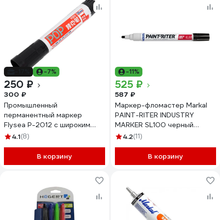
-17%
-7%
-11%
250 ₽
525 ₽
300 ₽
587 ₽
Промышленный
Маркер-фломастер Markal
перманентный маркер
PAINT-RITER INDUSTRY
Flysea P-2012 с широким
MARKER SL100 черный
наконечником (12 мм),
31240620
4.1
(8)
4.2
(11)
черный P-2012-black
В корзину
В корзину