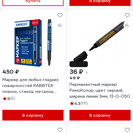
Купить
В корзину
-27%
36 ₽
450 ₽
49 ₽
Маркер для любых гладких
Перманентный маркер
поверхностей RABBITEX
РемоКолор, цвет черный,
пленок, стекла, металла,
ширина линии 3мм, 13-0-050
черный OHP-70, КОМПЛЕКТ
5
(8)
12 шт., 0,7мм,, 152658
4.3
(66)
В корзину
В корзину