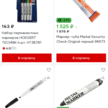
-23%
1 525 ₽
143 ₽
1 976 ₽
Набор перманентных
Маркер-туба Markal Security
маркеров HOEGERT
Check Original черный 96673
TECHNIK 4 шт. HT3B781
4.6
(12)
В корзину
В корзину