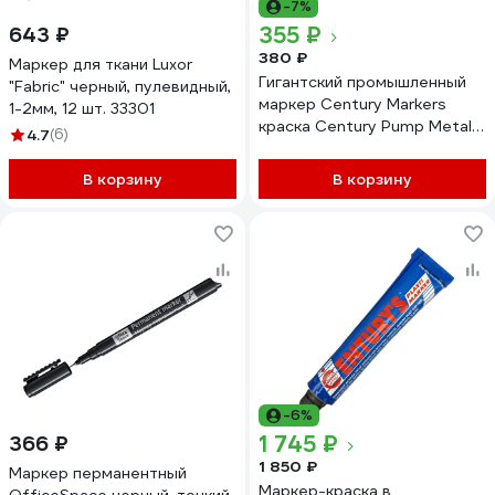
-7%
355 ₽
643 ₽
380 ₽
Маркер для ткани Luxor
Гигантский промышленный
"Fabric" черный, пулевидный,
маркер Century Markers
1-2мм, 12 шт. 33301
краска Century Pump Metal
4.7
(6)
Marker 3,0 мм, черный
CM98011
В корзину
В корзину
-6%
1 745 ₽
366 ₽
1 850 ₽
Маркер перманентный
Маркер-краска в