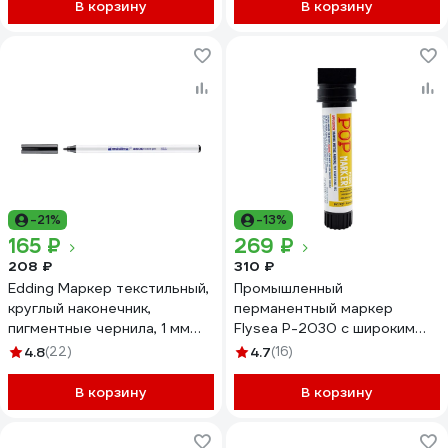
В корзину
В корзину
-21%
-13%
165 ₽
269 ₽
208 ₽
310 ₽
Edding Маркер текстильный,
Промышленный
круглый наконечник,
перманентный маркер
пигментные чернила, 1 мм
Flysea P-2030 с широким
Черный, E-4600#1
наконечником (30 мм),
4.8
(22)
4.7
(16)
черный P-2030-black
В корзину
В корзину