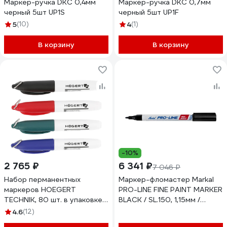
Маркер-ручка DKC 0,4мм
Маркер-ручка DKC 0,7мм
черный 5шт UP1S
черный 5шт UP1F
5
(10)
4
(1)
В корзину
В корзину
-10%
2 765 ₽
6 341 ₽
7 046 ₽
Набор перманентных
Маркер-фломастер Markal
маркеров HOEGERT
PRO-LINE FINE PAINT MARKER
TECHNIK, 80 шт. в упаковке
BLACK / SL.150, 1,15мм /
HT3B774
черный 96873 (упаковка
4.6
(12)
12шт) 96873уп