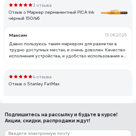
3 отзыва
Отзыв о Маркер перманентный PICA Ink
чёрный 150/46
Максим
13.06.2025
Давно пользуюсь таким маркером для разметки в
трудно доступных местах, и очень доволен. Качество
исполнения устройства, и удобство использования на
5+ В задней части маркера пробка с резьбой и
шлицем под минус, можно заправлять перманентными
чернилами (я заправляю чернилами Flysea, они кстати
4 отзыва
есть на этом сайте, и стоят недорого) Еще в нем
Отзыв о Stanley FatMax
удобно, что сам пишущий грифель находится в
сдвижной телескопической трубочке которая как-бы
залупляется по мере истирания грифеля, и его
хватает надолго. Всем удачных покупок !
Максим
20.06.2025
Подпишитесь
на рассылку
и будьте в курсе!
Это мои любимые "резиновые" маркеры ( у них корпус
Акции, скидки, распродажи ждут!
из силикона и пластика, композитный как у
современного инструмента -очень удобные кстати)
Пользуюсь ими уже много лет, и очень доволен.