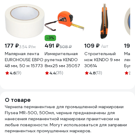
-3%
177 ₽
491 ₽
109 ₽
198
/шт
3.54 ₽/м
508 ₽
Малярная лента
Измерительная
Строительный
Маля
EUROHOUSE ЕВРО
рулетка KENDO
нож KENDO 9 мм
лент
48 мм, 50 м 15773
8мх25 мм 35057
30614
Бума
КРЕП
4.6
(9)
4.4
(35)
4.8
(13)
3.
50мм
Крас
стен 
О товаре
Чернила перманентные для промышленной маркировки
Flysea MR-500, 500мл, черные предназначены для
нанесения перманентной маркировки пракитчески на
любые поверхности. Могут использоваться для заправки
перманентных промушленных маркеров.