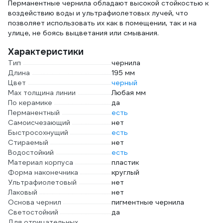
Перманентные чернила обладают высокой стойкостью к
воздействию воды и ультрафиолетовых лучей, что
позволяет использовать их как в помещении, так и на
улице, не боясь выцветания или смывания.
Характеристики
Тип
чернила
Длина
195 мм
Цвет
черный
Мах толщина линии
Любая мм
По керамике
да
Перманентный
есть
Самоисчезающий
нет
Быстросохнущий
есть
Стираемый
нет
Водостойкий
есть
Материал корпуса
пластик
Форма наконечника
круглый
Ультрафиолетовый
нет
Лаковый
нет
Основа чернил
пигментные чернила
Светостойкий
да
Для отрицательных