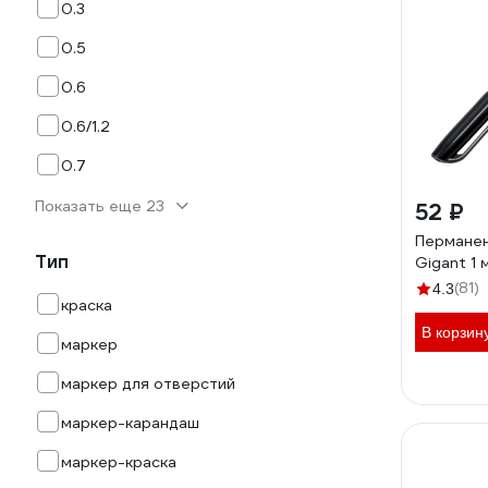
0.3
0.5
0.6
0.6/1.2
0.7
Показать еще 23
52 ₽
Пермане
Тип
Gigant 1
(81)
4.3
краска
В корзин
маркер
маркер для отверстий
маркер-карандаш
маркер-краска