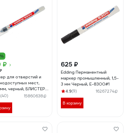
2%
 ₽
625 ₽
₽
Edding Перманентный
ер для отверстий и
маркер промышленный, 1,5-
нодоступных мест,
3 мм Черный, E-8300#1
1мм, черный, БЛИСТЕР
(9)
4.9
16267274
ng E-8850#1
(40)
4
15860638
В корзину
рзину