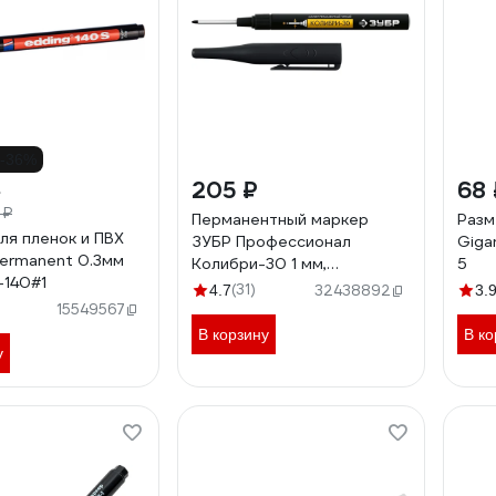
-36%
205 ₽
68 
 ₽
Перманентный маркер
Разм
ля пленок и ПВХ
ЗУБР Профессионал
Giga
ermanent 0.3мм
Колибри-30 1 мм,
5
-140#1
заостренный, черный
(31)
4.7
32438892
3.
06338-2
15549567
В корзину
В ко
у