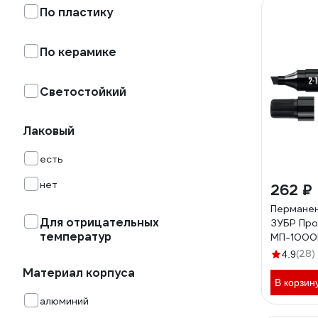
По пластику
По керамике
Светостойкий
Лаковый
есть
нет
262 ₽
Пермане
Для отрицательных
ЗУБР Пр
температур
МП-1000К
клиновид
(28)
4.9
06333-2
Материал корпуса
В корзин
алюминий