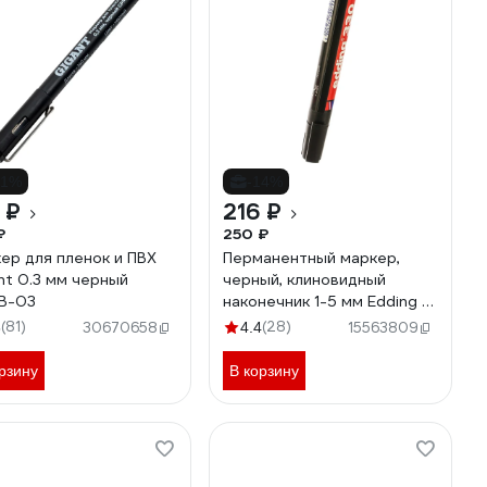
21%
-14%
 ₽
216 ₽
₽
250 ₽
ер для пленок и ПВХ
Перманентный маркер,
nt 0.3 мм черный
черный, клиновидный
B-03
наконечник 1-5 мм Edding E-
330-1
(81)
(28)
3
30670658
4.4
15563809
рзину
В корзину