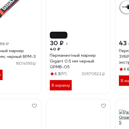
-25%
30 ₽
43
56 ₽
40 ₽
ный маркер
Перм
Перманентный маркер
 мм, черный BPM-3
ЗУБР
Gigant 0.5 мм черный
экст
)
16014199
GPMB-05
4.
(81)
4.3
30670622
у
В ко
В корзину