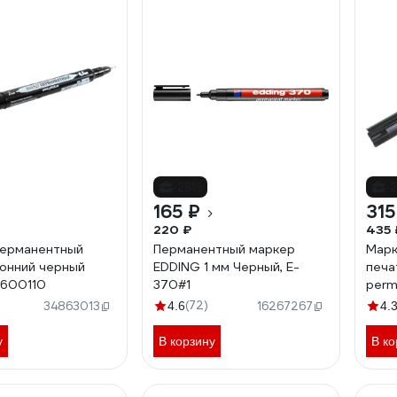
-25%
-
165 ₽
315
220 ₽
435 
перманентный
Перманентный маркер
Марк
онний черный
EDDING 1 мм Черный, E-
печа
1600110
370#1
perm
E-40
(72)
34863013
4.6
16267267
4.
у
В корзину
В ко