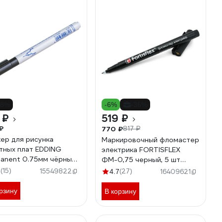
28%
-6%
-36%
 ₽
519 ₽
₽
770 ₽
817 ₽
ер для рисунка
Маркировочный фломастер
тных плат EDDING
электрика FORTISFLEX
anent 0.75мм чёрный
ФМ-0,75 черный, 5 шт
4#1
83406
(15)
3
15549822
(27)
4.7
16409621
рзину
В корзину