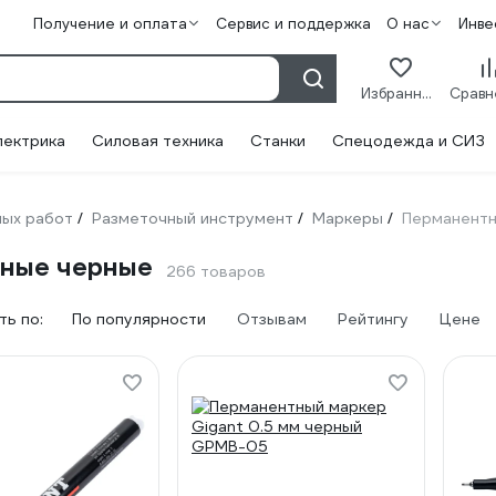
Получение и оплата
Сервис и поддержка
О нас
Инве
Избранное
лектрика
Силовая техника
Станки
Спецодежда и СИЗ
ных работ
Разметочный инструмент
Маркеры
Перманент
/
/
/
ные черные
266 товаров
ь по:
По популярности
Отзывам
Рейтингу
Цене