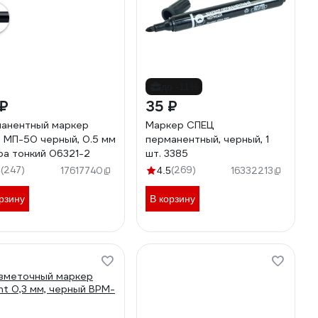
до -11%
 ₽
35 ₽
анентный маркер
Маркер СПЕЦ
 МП-50 черный, 0.5 мм
перманентный, черный, 1
ра тонкий 06321-2
шт. 3385
(247)
(269)
6
17617740
4.5
16332213
рзину
В корзину