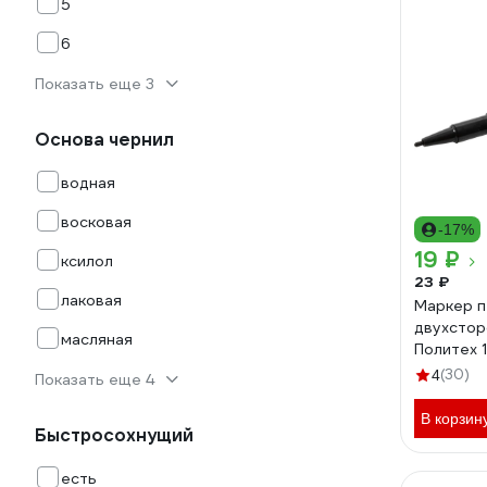
5
6
Показать еще 3
Основа чернил
водная
восковая
-17%
19 ₽
ксилол
23 ₽
лаковая
Маркер 
двухстор
масляная
Политех 
(30)
4
Показать еще 4
В корзин
Быстросохнущий
есть