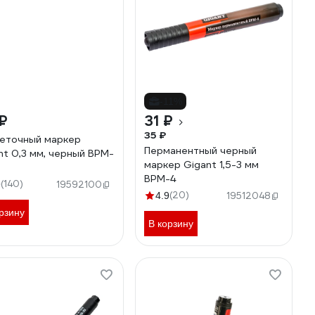
-11%
₽
31 ₽
35 ₽
еточный маркер
Перманентный черный
nt 0,3 мм, черный BPM-
маркер Gigant 1,5-3 мм
BPM-4
(140)
9
19592100
(20)
4.9
19512048
рзину
В корзину