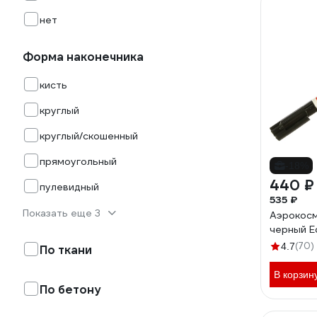
нет
Форма наконечника
кисть
круглый
круглый/скошенный
прямоугольный
-18%
440 ₽
пулевидный
535 ₽
Показать еще 3
Аэрокосм
черный E
(70)
4.7
По ткани
В корзин
По бетону