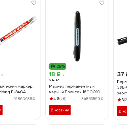
-25%
18 ₽
37 
24 ₽
Перм
ический маркер,
Маркер перманентный
ЗУБР
dding E-8404
черный Политех 1600010
заос
(39)
063
15860636
4.8
34863559
(
3
у
В корзину
В ко