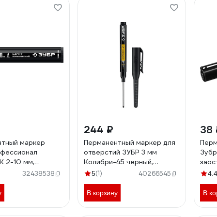
244 ₽
38 
нтный маркер
Перманентный маркер для
Перм
офессионал
отверстий ЗУБР 3 мм
Зубр
 2-10 мм,
Колибри-45 черный,
заос
ный, черный
наконечник L 45 мм 06339-
063
(1)
32438538
5
40266545
4.
2
у
В корзину
В ко