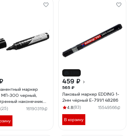
-19%
₽
459 ₽
565 ₽
анентный маркер
Лаковый маркер EDDING 1-
 МП-300 черный,
2мм чёрный E-791/1 48286
тренный наконечник
22-2
(83)
4.8
15549566
(25)
4
16190319
В корзину
рзину