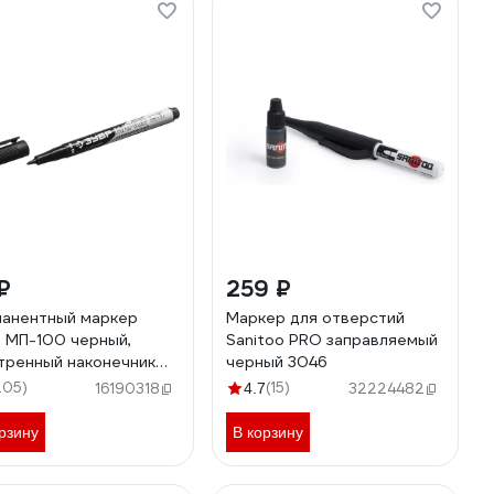
₽
259 ₽
анентный маркер
Маркер для отверстий
 МП-100 черный,
Sanitoo PRO заправляемый
тренный наконечник
черный 3046
20-2
205)
(15)
16190318
4.7
32224482
рзину
В корзину