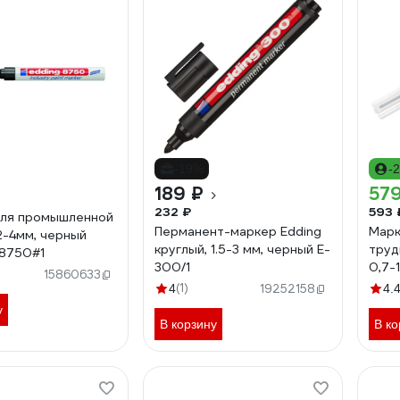
-19%
-
189 ₽
579
232 ₽
593 
для промышленной
Перманент-маркер Edding
Марк
2-4мм, черный
круглый, 1.5-3 мм, черный E-
труд
-8750#1
300/1
0,7-
15860633
Eddi
(1)
4
19252158
4.
у
В корзину
В ко