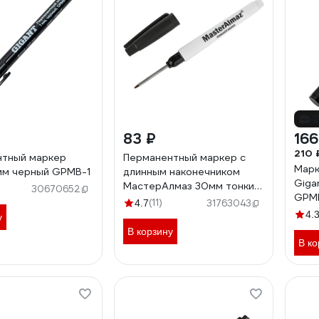
-
83 ₽
166
210 
нтный маркер
Перманентный маркер с
Марк
 мм черный GPMB-1
длинным наконечником
Giga
МастерАлмаз 30мм тонкий
30670652
GPM
10502803
(11)
4.7
31763043
4.
у
В корзину
В ко