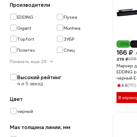
Производители
EDDING
Flysea
Gigant
Munhwa
Topfort
ЗУБР
-15%
Политех
Спец
166 ₽
219 ₽
258
Показать еще 29
Маркер д
EDDING p
Высокий рейтинг
чёрный E
4 и 5 звезд
(110)
4.6
В корзин
Цвет
черный
Мах толщина линии, мм