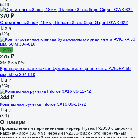
(538)
370 ₽
Строительный нож, 18мм, 15 лезвий в наборе Gigant GWK 622
3.9
(128)
-20%
275 ₽
345 ₽
5.5 ₽/м
Креппированная клейкая бумажная/малярная лента AVIORA 50
мм, 50 м 304-010
4.7
(359)
344 ₽
Компактная рулетка Inforce 3Х16 06-11-72
4.7
(821)
О товаре
Промышленный перманентный маркер Flysea P-2030 с широким
наконечником (30 мм), черный P-2030-black - это чернильный