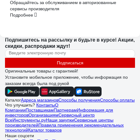
Обращайтесь за обслуживанием в авторизованные
сервисы производителя
Подробнее
Подпишитесь
на рассылку
и будьте в курсе! Акции,
скидки, распродажи ждут!
Подписаться
Оригинальные товары с гарантией!
Установите мобильное приложение, чтобы информация по
заказам всегда была под рукой
Каталог
Адреса магазинов
Способы получения
Способы оплаты
Что улучшить?
Контакты
О
Компании
Поставщикам
Партнерам
Информация для
инвесторов
Организациям
Сервисный центр
ВсеИнструменты.ру
Наши закупки
Сервисные центры
производителей
Правила применения рекомендательных
технологий
Каталог товаров
Наши соцсети