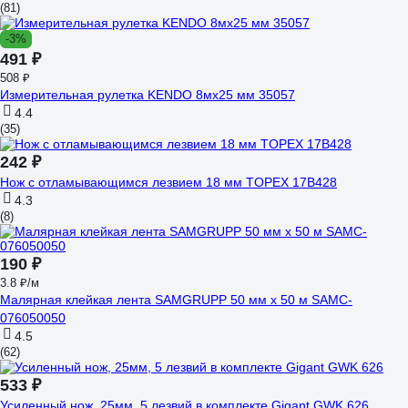
(81)
-3%
491 ₽
508 ₽
Измерительная рулетка KENDO 8мх25 мм 35057
4.4
(35)
242 ₽
Нож с отламывающимся лезвием 18 мм TOPEX 17B428
4.3
(8)
190 ₽
3.8 ₽/м
Малярная клейкая лента SAMGRUPP 50 мм х 50 м SAMC-
076050050
4.5
(62)
533 ₽
Усиленный нож, 25мм, 5 лезвий в комплекте Gigant GWK 626