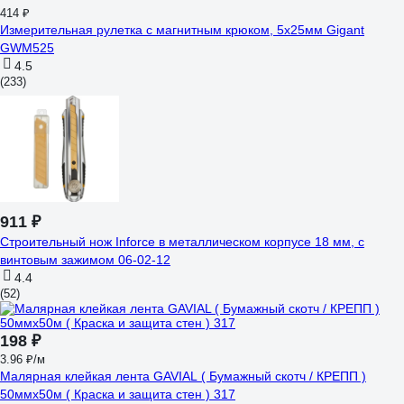
414 ₽
Измерительная рулетка с магнитным крюком, 5x25мм Gigant
GWM525
4.5
(233)
911 ₽
Строительный нож Inforce в металлическом корпусе 18 мм, с
винтовым зажимом 06-02-12
4.4
(52)
198 ₽
3.96 ₽/м
Малярная клейкая лента GAVIAL ( Бумажный скотч / КРЕПП )
50ммх50м ( Краска и защита стен ) 317