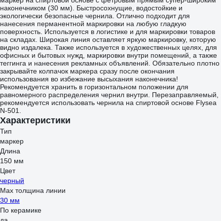
маркер на спиртовой основе с фетровым прямым супер-широким
наконечником (30 мм). Быстросохнущие, водостойкие и
экологически безопасные чернила. Отлично подходит для
нанесения перманентной маркировки на любую гладкую
поверхность. Используется в логистике и для маркировки товаров
на складах. Широкая линия оставляет яркую маркировку, которую
видно издалека. Также используется в художественных целях, для
офисных и бытовых нужд, маркировки внутри помещений, а также
теггинга и нанесения рекламных объявлений. Обязательно плотно
закрывайте колпачок маркера сразу после окончания
использования во избежание высыхания наконечника!
Рекомендуется хранить в горизонтальном положении для
равномерного распределения чернил внутри. Перезаправляемый,
рекомендуется использовать чернила на спиртовой основе Flysea
N-501.
Характеристики
Тип
маркер
Длина
150 мм
Цвет
черный
Мах толщина линии
30 мм
По керамике
да