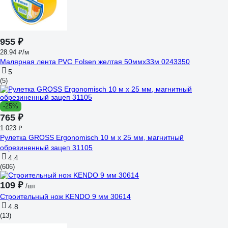
955 ₽
28.94 ₽/м
Малярная лента PVC Folsen желтая 50ммx33м 0243350
5
(5)
-25%
765 ₽
1 023 ₽
Рулетка GROSS Ergonomisch 10 м x 25 мм, магнитный
обрезиненный зацеп 31105
4.4
(606)
109 ₽
/шт
Строительный нож KENDO 9 мм 30614
4.8
(13)