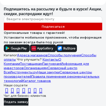
Подпишитесь
на рассылку
и будьте в курсе! Акции,
скидки, распродажи ждут!
Подписаться
Оригинальные товары с гарантией!
Установите мобильное приложение, чтобы информация
по заказам всегда была под рукой
Каталог
Адреса магазинов
Способы получения
Способы
оплаты
Что улучшить?
Контакты
О
Компании
Поставщикам
Партнерам
Информация для
инвесторов
Организациям
Сервисный центр
ВсеИнструменты.ру
Наши закупки
Сервисные центры
производителей
Правила применения рекомендательных
технологий
Каталог товаров
Наши соцсети
Чат для бизнес-клиентов
Подать заявку