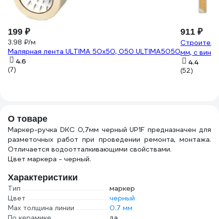
199 ₽
911 ₽
3.98 ₽/м
Строительн
Малярная лента ULTIMA 50x50, 050 ULTIMA5050
мм, с вин
4.6
4.4
(7)
(52)
О товаре
Маркер-ручка DKC 0,7мм черный UP1F предназначен для
разметочных работ при проведении ремонта, монтажа.
Отличается водоотталкивающими свойствами.
Цвет маркера - черный.
Характеристики
Тип
маркер
Цвет
черный
Мах толщина линии
0.7 мм
По керамике
да