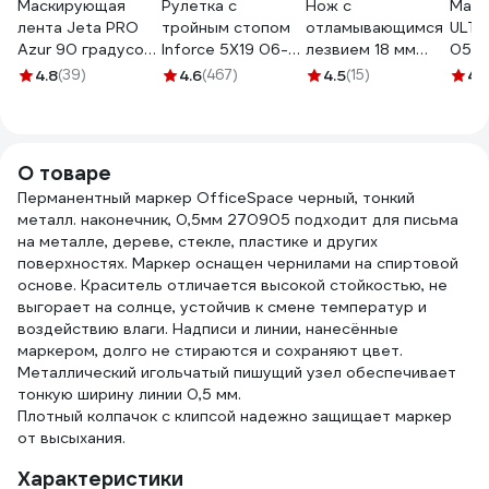
Маскирующая
Рулетка с
Нож с
Маля
лента Jeta PRO
тройным стопом
отламывающимся
ULTI
Azur 90 градусов
Inforce 5Х19 06-
лезвием 18 мм
050 
- 30 мин., голубая,
11-70
NEO Tools 63-060
4.8
(39)
4.6
(467)
4.5
(15)
4.
50 мм х 40 м
58490/50
О товаре
Перманентный маркер OfficeSpace черный, тонкий
металл. наконечник, 0,5мм 270905 подходит для письма
на металле, дереве, стекле, пластике и других
поверхностях. Маркер оснащен чернилами на спиртовой
основе. Краситель отличается высокой стойкостью, не
выгорает на солнце, устойчив к смене температур и
воздействию влаги. Надписи и линии, нанесённые
маркером, долго не стираются и сохраняют цвет.
Металлический игольчатый пишущий узел обеспечивает
тонкую ширину линии 0,5 мм.
Плотный колпачок с клипсой надежно защищает маркер
от высыхания.
Характеристики