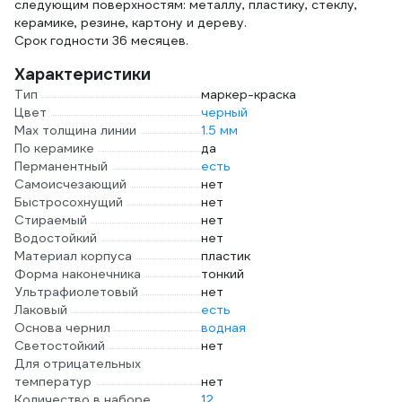
следующим поверхностям: металлу, пластику, стеклу,
керамике, резине, картону и дереву.
Срок годности 36 месяцев.
Характеристики
Тип
маркер-краска
Цвет
черный
Мах толщина линии
1.5 мм
По керамике
да
Перманентный
есть
Самоисчезающий
нет
Быстросохнущий
нет
Стираемый
нет
Водостойкий
нет
Материал корпуса
пластик
Форма наконечника
тонкий
Ультрафиолетовый
нет
Лаковый
есть
Основа чернил
водная
Светостойкий
нет
Для отрицательных
температур
нет
Количество в наборе
12