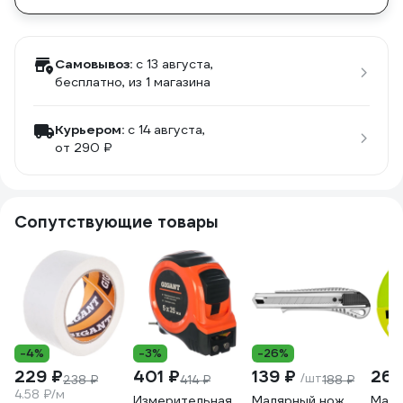
Самовывоз:
c 13 августа,
бесплатно
, из 1 магазина
Курьером:
c 14 августа,
от 290 ₽
Сопутствующие товары
-4%
-3%
-26%
229 ₽
401 ₽
139 ₽
268
/шт
238 ₽
414 ₽
188 ₽
4.58 ₽/м
Измерительная
Малярный нож
Маля