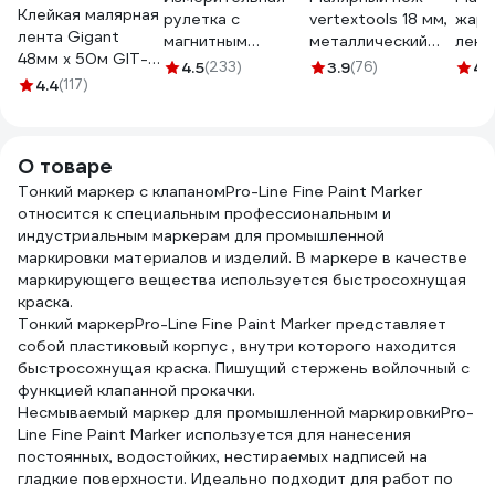
Клейкая малярная
рулетка с
vertextools 18 мм,
жаро
лента Gigant
магнитным
металлический
лент
48мм x 50м GIT-
крюком, 5x25мм
0044-18-02
100С
4.5
(233)
3.9
(76)
4.
25
4.4
(117)
Gigant GWM525
водо
мм, 
3822
О товаре
Тонкий маркер с клапаномPro-Line Fine Paint Marker
относится к специальным профессиональным и
индустриальным маркерам для промышленной
маркировки материалов и изделий. В маркере в качестве
маркирующего вещества используется быстросохнущая
краска.
Тонкий маркерPro-Line Fine Paint Marker представляет
собой пластиковый корпус , внутри которого находится
быстросохнущая краска. Пишущий стержень войлочный с
функцией клапанной прокачки.
Несмываемый маркер для промышленной маркировкиPro-
Line Fine Paint Marker используется для нанесения
постоянных, водостойких, нестираемых надписей на
гладкие поверхности. Идеально подходит для работ по