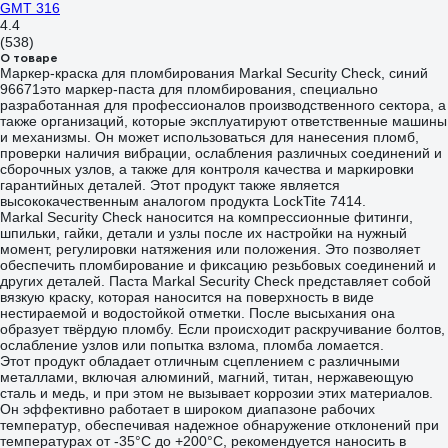
GMT 316
4.4
(538)
О товаре
Маркер-краска для пломбирования Markal Security Check, синий
96671это маркер-паста для пломбирования, специально
разработанная для профессионалов производственного сектора, а
также организаций, которые эксплуатируют ответственные машины
и механизмы. Он может использоваться для нанесения пломб,
проверки наличия вибрации, ослабления различных соединений и
сборочных узлов, а также для контроля качества и маркировки
гарантийных деталей. Этот продукт также является
высококачественным аналогом продукта LockTite 7414.
Markal Security Check наносится на компрессионные фитинги,
шпильки, гайки, детали и узлы после их настройки на нужный
момент, регулировки натяжения или положения. Это позволяет
обеспечить пломбирование и фиксацию резьбовых соединений и
других деталей. Паста Markal Security Check представляет собой
вязкую краску, которая наносится на поверхность в виде
нестираемой и водостойкой отметки. После высыхания она
образует твёрдую пломбу. Если происходит раскручивание болтов,
ослабление узлов или попытка взлома, пломба ломается.
Этот продукт обладает отличным сцеплением с различными
металлами, включая алюминий, магний, титан, нержавеющую
сталь и медь, и при этом не вызывает коррозии этих материалов.
Он эффективно работает в широком диапазоне рабочих
температур, обеспечивая надежное обнаружение отклонений при
температурах от -35°C до +200°C, рекомендуется наносить в