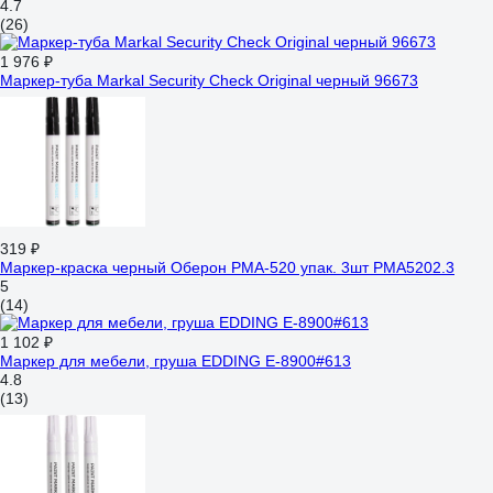
4.7
(26)
1 976 ₽
Маркер-туба Markal Security Check Original черный 96673
319 ₽
Маркер-краска черный Оберон PMA-520 упак. 3шт PMA5202.3
5
(14)
1 102 ₽
Маркер для мебели, груша EDDING E-8900#613
4.8
(13)