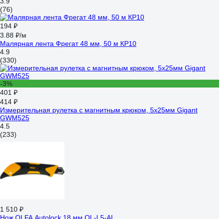
3.9
(76)
194 ₽
3.88 ₽/м
Малярная лента Фрегат 48 мм, 50 м КР10
4.9
(330)
-3%
401 ₽
414 ₽
Измерительная рулетка с магнитным крюком, 5x25мм Gigant
GWM525
4.5
(233)
1 510 ₽
Нож OLFA Autolock 18 мм OL-L5-AL