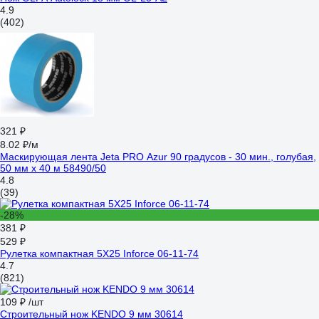
4.9
(402)
321 ₽
8.02 ₽/м
Маскирующая лента Jeta PRO Azur 90 градусов - 30 мин., голубая,
50 мм х 40 м 58490/50
4.8
(39)
-28%
381 ₽
529 ₽
Рулетка компактная 5Х25 Inforce 06-11-74
4.7
(821)
109 ₽
/шт
Строительный нож KENDO 9 мм 30614