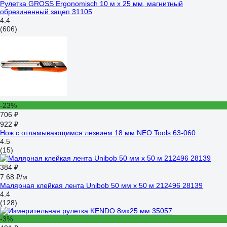
Рулетка GROSS Ergonomisch 10 м x 25 мм, магнитный
обрезиненный зацеп 31105
4.4
(606)
-23%
706 ₽
922 ₽
Нож с отламывающимся лезвием 18 мм NEO Tools 63-060
4.5
(15)
384 ₽
7.68 ₽/м
Малярная клейкая лента Unibob 50 мм х 50 м 212496 28139
4.4
(128)
-3%