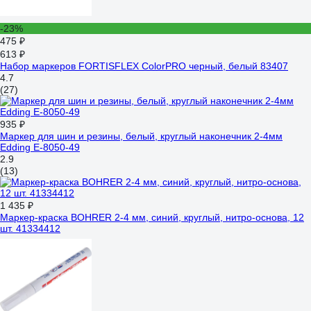
-23%
475 ₽
613 ₽
Набор маркеров FORTISFLEX ColorPRO черный, белый 83407
4.7
(27)
935 ₽
Маркер для шин и резины, белый, круглый наконечник 2-4мм
Edding E-8050-49
2.9
(13)
1 435 ₽
Маркер-краска BOHRER 2-4 мм, синий, круглый, нитро-основа, 12
шт. 41334412