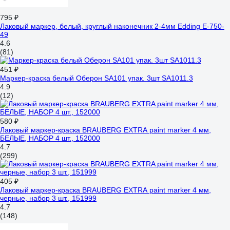
795 ₽
Лаковый маркер, белый, круглый наконечник 2-4мм Edding E-750-
49
4.6
(81)
451 ₽
Маркер-краска белый Оберон SA101 упак. 3шт SA1011.3
4.9
(12)
580 ₽
Лаковый маркер-краска BRAUBERG EXTRA paint marker 4 мм,
БЕЛЫЕ, НАБОР 4 шт., 152000
4.7
(299)
405 ₽
Лаковый маркер-краска BRAUBERG EXTRA paint marker 4 мм,
черные, набор 3 шт., 151999
4.7
(148)