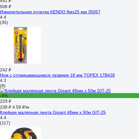
491 ₽
508 ₽
Измерительная рулетка KENDO 8мх25 мм 35057
4.4
(35)
242 ₽
Нож с отламывающимся лезвием 18 мм TOPEX 17B428
4.3
(8)
-4%
229 ₽
238 ₽
4.58 ₽/м
Клейкая малярная лента Gigant 48мм x 50м GIT-25
4.4
(117)