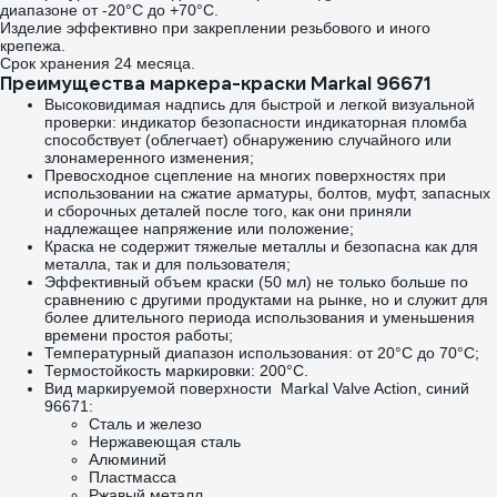
диапазоне от -20°C до +70°C.
Изделие эффективно при закреплении резьбового и иного
крепежа.
Срок хранения 24 месяца.
Преимущества маркера-краски Markal 96671
Высоковидимая надпись для быстрой и легкой визуальной
проверки: индикатор безопасности индикаторная пломба
способствует (облегчает) обнаружению случайного или
злонамеренного изменения;
Превосходное сцепление на многих поверхностях при
использовании на сжатие арматуры, болтов, муфт, запасных
и сборочных деталей после того, как они приняли
надлежащее напряжение или положение;
Краска не содержит тяжелые металлы и безопасна как для
металла, так и для пользователя;
Эффективный объем краски (50 мл) не только больше по
сравнению с другими продуктами на рынке, но и служит для
более длительного периода использования и уменьшения
времени простоя работы;
Температурный диапазон использования: от 20°C до 70°C;
Термостойкость маркировки: 200°C.
Вид маркируемой поверхности Markal Valve Action, синий
96671:
Сталь и железо
Нержавеющая сталь
Алюминий
Пластмасса
Ржавый металл