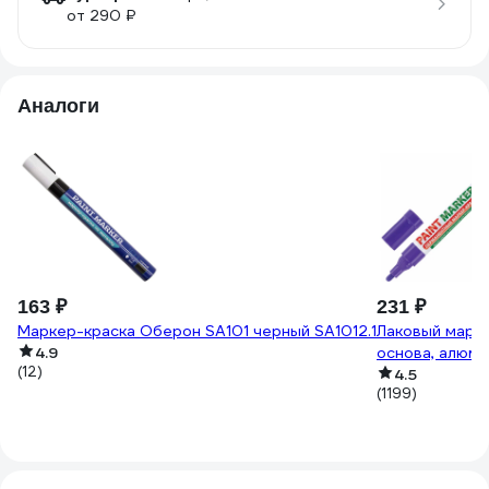
от 290 ₽
Аналоги
163 ₽
231 ₽
Маркер-краска Оберон SA101 черный SA1012.1
Лаковый марке
4.9
основа, алюм
(12)
4.5
(1199)