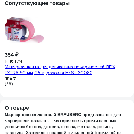
Сопутствующие товары
-
354 ₽
4
14.16 ₽/м
Малярная лента для деликатных поверхностей IRFIX
41
EXTRA 50 мм, 25 м, розовая Mr.SiL 30082
Из
4.7
G
(29)
(2
О товаре
предназначен для
Маркер-краска лаковый BRAUBERG
маркировки различных материалов в промышленных
условиях: бетона, дерева, стекла, металла, резины,
пластика. Заправлен краской с усиленной формулой на