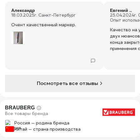
Александр
Евгений ..
18.03.2025
г. Санкт-Петербург
25.04.2024
г.
Опыт использ
Очент качественный маркер.
Качество на 
двух нюансов
конца закрыт
применения с
Не знаю, мож
но руками от
Второе - сам
надеть на об
в процессе е
Посмотреть все отзывы
Непонятно, п
просто не с
юбку увеличе
BRAUBERG
Все товары бренда
Россия — родина бренда
Китай — страна производства