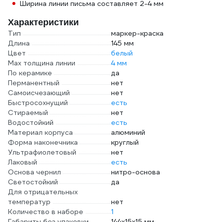
Ширина линии письма составляет 2-4 мм
Характеристики
Тип
маркер-краска
Длина
145 мм
Цвет
белый
Мах толщина линии
4 мм
По керамике
да
Перманентный
нет
Самоисчезающий
нет
Быстросохнущий
есть
Стираемый
нет
Водостойкий
есть
Материал корпуса
алюминий
Форма наконечника
круглый
Ультрафиолетовый
нет
Лаковый
есть
Основа чернил
нитро-основа
Светостойкий
да
Для отрицательных
температур
нет
Количество в наборе
1
Габариты без упаковки
144х15х15 мм