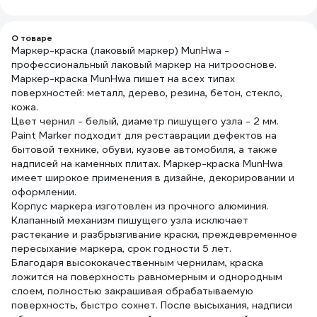
мм, 50 м HAS-
382277
О товаре
Маркер-краска (лаковый маркер) MunHwa -
профессиональный лаковый маркер на нитрооснове.
Маркер-краска MunHwa пишет на всех типах
поверхностей: металл, дерево, резина, бетон, стекло,
кожа.
Цвет чернил - белый, диаметр пишущего узла - 2 мм.
Paint Marker подходит для реставрации дефектов на
бытовой технике, обуви, кузове автомобиля, а также
надписей на каменных плитах. Маркер-краска MunHwa
имеет широкое применения в дизайне, декорировании и
оформлении.
Корпус маркера изготовлен из прочного алюминия.
Клапанный механизм пишущего узла исключает
растекание и разбрызгивание краски, преждевременное
пересыхание маркера, срок годности 5 лет.
Благодаря высококачественным чернилам, краска
ложится на поверхность равномерным и однородным
слоем, полностью закрашивая обрабатываемую
поверхность, быстро сохнет. После высыхания, надписи