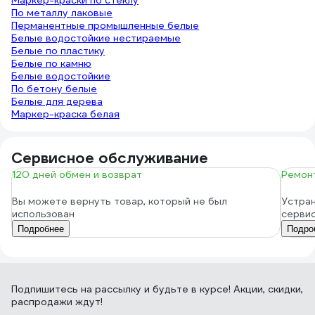
Маркер-краски по стеклу
По металлу лаковые
Перманентные промышленные белые
Белые водостойкие нестираемые
Белые по пластику
Белые по камню
Белые водостойкие
По бетону белые
Белые для дерева
Маркер-краска белая
Сервисное обслуживание
120 дней обмен и возврат
Ремонт
Вы можете вернуть товар, который не был
Устран
использован
серви
Подробнее
Подро
Подпишитесь
на рассылку
и будьте в курсе! Акции, скидки,
распродажи ждут!