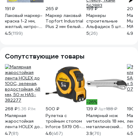
191 ₽
265 ₽
199 ₽
200 
Лаковый маркер-
Маркер лаковый
Маркеры
Марк
краска 1-2 мм,
Topfort Industrial
строительные
Munh
желтый, нитро-
Plus 2 мм белый
Альфадиск 5 шт
MARK
основа,
2096981
набор, для
ЧЕРНА
4.5
(1199)
5
(26)
4.9
(7
алюминиевый
разметки по
SPM-
корпус BRAUBERG
металлу, дереву,
150863
стеклу, ткани
542883
Сопутствующие товары
-26%
268 ₽
5.36 ₽/м
500 ₽
139 ₽
/шт
188 ₽
190 
Малярная
Рулетка с
Малярный нож
Маля
жаростойкая
тройным стопом
vertextools 18 мм,
лент
лента HOLEX до
Inforce 5Х19 06-
металлический
50 м
100С, зеленая,
11-70
0044-18-02
SAM
4.7
(81)
4.6
(467)
3.9
(76)
4.5
(6
водостойкая, 48
076