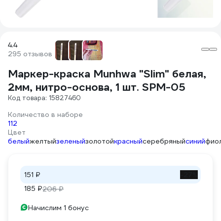
4.4
295 отзывов
Маркер-краска Munhwa "Slim" белая,
2мм, нитро-основа, 1 шт. SPM-05
Код товара: 15827460
Количество в наборе
1
12
Цвет
белый
желтый
зеленый
золотой
красный
серебряный
синий
фио
151 ₽
-27%
185 ₽
206 ₽
Начислим 1 бонус