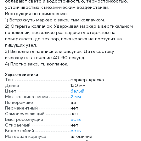
обладают свето и водостойкостью, термостойкостью,
устойчивостью к механическим воздействиям.
Инструкция по применению:
1) Встряхнуть маркер с закрытым колпачком.
2) Открыть колпачок. Удерживая маркер в вертикальном
положении, несколько раз надавить стержнем на
поверхность до тех пор, пока краска не поступит на
пишущих узел.
3) Выполнить надпись или рисунок. Дать составу
высохнуть в течение 40-60 секунд.
4) Плотно закрыть колпачок.
Характеристики
Тип
маркер-краска
Длина
130 мм
Цвет
белый
Мах толщина линии
2 мм
По керамике
да
Перманентный
нет
Самоисчезающий
нет
Быстросохнущий
есть
Стираемый
нет
Водостойкий
есть
Материал корпуса
алюминий