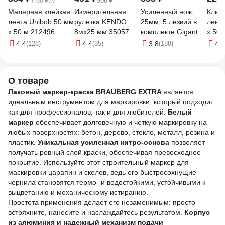
7.68 ₽/м
508 ₽
Малярная клейкая
Измерительная
Усиленный нож,
Клей
лента Unibob 50 мм
рулетка KENDO
25мм, 5 лезвий в
лент
х 50 м 212496
8мх25 мм 35057
комплекте Gigant
x 50м
28139
GWK 626
4.4
(128)
4.4
(35)
3.8
(188)
4.4
О товаре
Лаковый маркер-краска BRAUBERG EXTRA
является
идеальным инструментом для маркировки, который подходит
как для профессионалов, так и для любителей.
Белый
маркер
обеспечивает долговечную и четкую маркировку на
любых поверхностях: бетон, дерево, стекло, металл, резина и
пластик.
Уникальная усиленная нитро-основа
позволяет
получать ровный слой краски, обеспечивая превосходное
покрытие. Используйте этот строительный маркер для
маскировки царапин и сколов, ведь его быстросохнущие
чернила становятся термо- и водостойкими, устойчивыми к
выцветанию и механическому истиранию.
Простота применения делает его незаменимым: просто
встряхните, нанесите и наслаждайтесь результатом.
Корпус
из алюминия и надежный механизм подачи