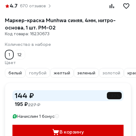
4.7
670 отзывов
Маркер-краска Munhwa синяя, 4мм, нитро-
основа, 1 шт. PM-02
Код товара: 16230673
Количество в наборе
1
12
Цвет
белый
голубой
желтый
зеленый
золотой
кра
144 ₽
-37%
195 ₽
227 ₽
Начислим 1 бонус
В корзину