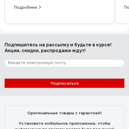
пока (3 года) всё идёт нормально!
Подробнее
П
P.S. А ещё им отлично маркировать
заготовки на зиму ???? (жена один
маркер у меня уже отобрала).
Подпишитесь
на рассылку
и будьте в курсе!
Акции, скидки, распродажи ждут!
Подписаться
Оригинальные товары с гарантией!
Установите мобильное приложение, чтобы