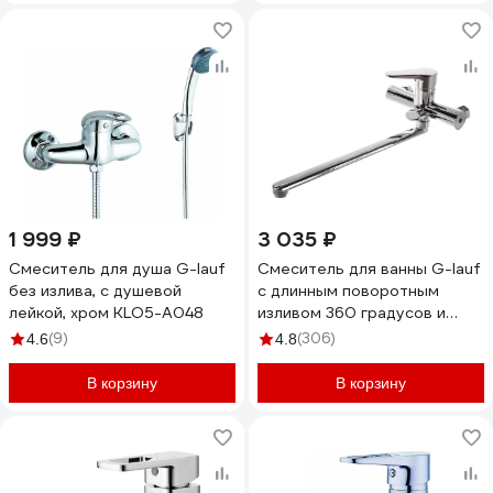
1 999 ₽
3 035 ₽
Смеситель для душа G-lauf
Смеситель для ванны G-lauf
без излива, с душевой
с длинным поворотным
лейкой, хром KLO5-A048
изливом 360 градусов и
душевой лейкой, хром NUD7-
(9)
(306)
4.6
4.8
A146
В корзину
В корзину