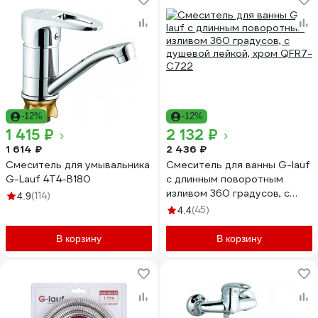
-12%
-12%
1 415 ₽
2 132 ₽
1 614 ₽
2 436 ₽
Смеситель для умывальника
Смеситель для ванны G-lauf
G-Lauf 4T4-B180
с длинным поворотным
изливом 360 градусов, с
(114)
4.9
душевой лейкой, хром QFR7-
(45)
4.4
C722
В корзину
В корзину