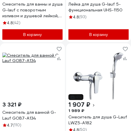
Смеситель для ванны и душа
Лейка для душа G-lauf 5-
G-lauf с поворотным
функциональная UHS-1150
изливом и душевой лейкой,
(93)
4.8
хром QMT3-A722
(42)
4.8
В корзину
В корзину
-4%
1 907 ₽
3 321 ₽
1 989 ₽
Смеситель для ванной G-
Смеситель для душа G-Lauf
Lauf GOB7-A134
LWZ5-A182
(110)
4.7
(50)
4.8