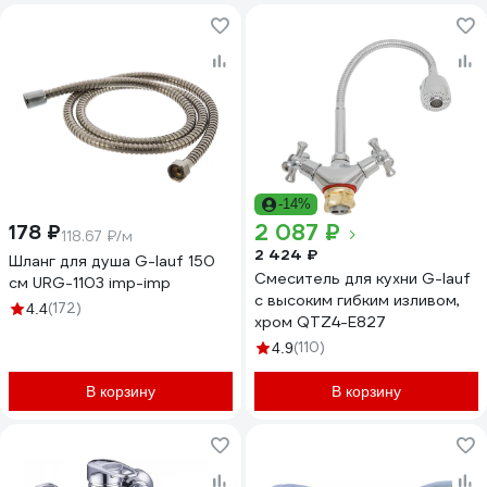
-14%
2 087 ₽
178 ₽
118.67 ₽/м
2 424 ₽
Шланг для душа G-lauf 150
Смеситель для кухни G-lauf
см URG-1103 imp-imp
с высоким гибким изливом,
(172)
4.4
хром QTZ4-E827
(110)
4.9
В корзину
В корзину