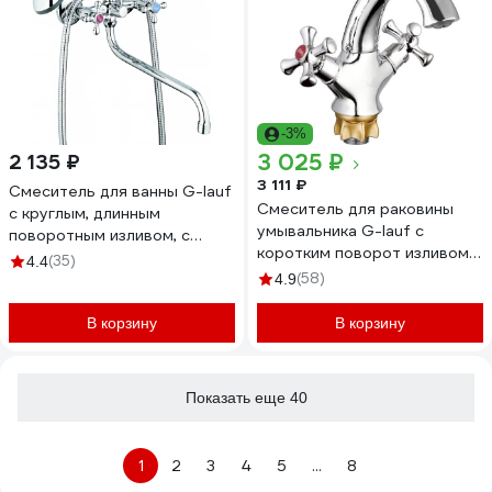
-3%
3 025 ₽
2 135 ₽
3 111 ₽
Смеситель для ванны G-lauf
Смеситель для раковины
с круглым, длинным
умывальника G-lauf с
поворотным изливом, с
коротким поворот изливом,
душевой лейкой, хром JMX7-
(35)
4.4
хром QML1-A827
A605
(58)
4.9
В корзину
В корзину
Показать еще 40
1
2
3
4
5
...
8