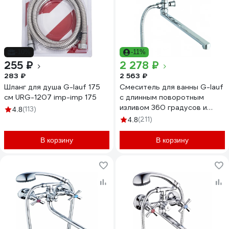
-10%
-11%
255 ₽
2 278 ₽
283 ₽
2 563 ₽
Шланг для душа G-lauf 175
Смеситель для ванны G-lauf
см URG-1207 imp-imp 175
с длинным поворотным
изливом 360 градусов и
(113)
4.8
душевой лейкой, хром KLO6-
(211)
4.8
A048
В корзину
В корзину