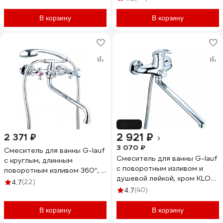
В корзину
В корзину
-5%
2 921 ₽
2 371 ₽
3 070 ₽
Смеситель для ванны G-lauf
Смеситель для ванны G-lauf
с круглым, длинным
с поворотным изливом и
поворотным изливом 360°, с
душевой лейкой, хром KLO7-
душевой лейкой, хром QFR7-
(22)
4.7
A048
A827
(40)
4.7
В корзину
В корзину