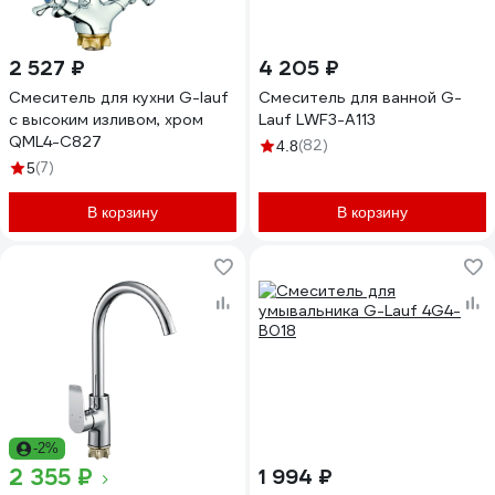
2 527 ₽
4 205 ₽
Смеситель для кухни G-lauf
Смеситель для ванной G-
с высоким изливом, хром
Lauf LWF3-A113
QML4-C827
(82)
4.8
(7)
5
В корзину
В корзину
-2%
2 355 ₽
1 994 ₽