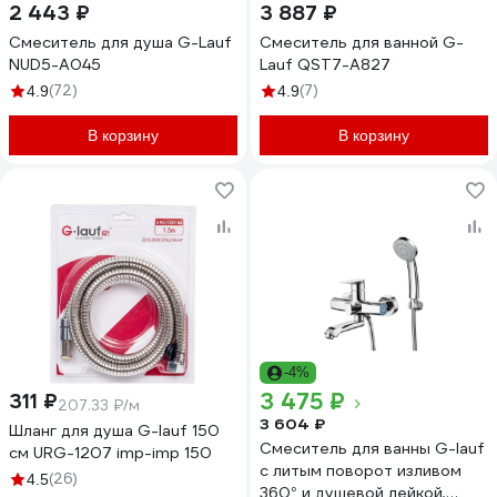
2 443 ₽
3 887 ₽
Смеситель для душа G-Lauf
Смеситель для ванной G-
NUD5-A045
Lauf QST7-A827
(72)
(7)
4.9
4.9
В корзину
В корзину
-4%
3 475 ₽
311 ₽
207.33 ₽/м
3 604 ₽
Шланг для душа G-lauf 150
Смеситель для ванны G-lauf
см URG-1207 imp-imp 150
с литым поворот изливом
(26)
4.5
360° и душевой лейкой,