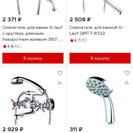
2 371 ₽
2 508 ₽
Смеситель для ванны G-lauf
Смеситель для ванной G-
с круглым, длинным,
Lauf QMT7-B722
поворотным изливом 360°, с
(31)
4.7
душевой лейкой, хром QFR7-
(42)
4.8
A722
В корзину
В корзину
2 929 ₽
311 ₽