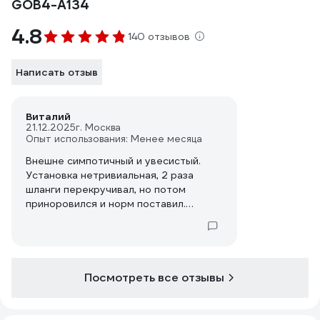
GOB4-A134
4.8
140 отзывов
Написать отзыв
Виталий
21.12.2025
г. Москва
Опыт использования: Менее месяца
Внешне симпотичный и увесистый.
Установка нетривиальная, 2 раза
шланги перекручивал, но потом
приноровился и норм поставил.
За эту цену 1870р канешн норм, но
второй такой не возьму, второй
надо,но буду другой брать.
Посмотреть все отзывы