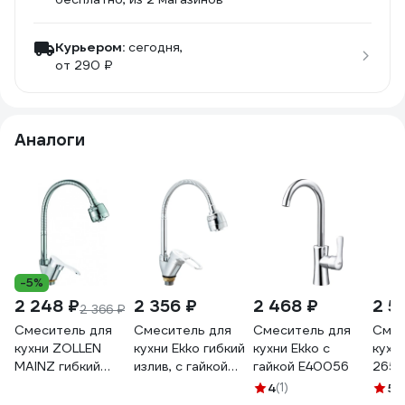
Курьером:
сегодня,
от 290 ₽
Аналоги
-5%
2 248 ₽
2 356 ₽
2 468 ₽
2 5
2 366 ₽
Смеситель для
Смеситель для
Смеситель для
Смес
кухни ZOLLEN
кухни Ekko гибкий
кухни Ekko с
кухн
MAINZ гибкий
излив, с гайкой
гайкой E40056
2655
излив, 35 мм
E4336
шаро
4
(1)
5
(
MA77414932
изли