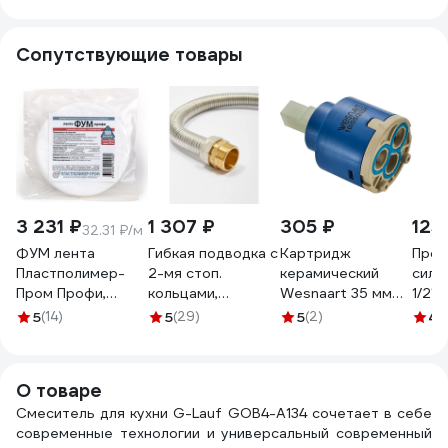
457329
сили
016
Сопутствующие товары
3 231 ₽
1 307 ₽
305 ₽
125
32.31 ₽/м
ФУМ лента
Гибкая подводка с
Картридж
Прок
Пластполимер-
2-мя стоп.
керамический
сили
Пром Профи,
кольцами,
Wesnaart 35 мм
1/2" 
0,1х15 мм, 100 м
прокладками,
SP-K0350
ИС.13
5
(14)
5
(29)
5
(2)
4.
ЗВ-00001594
ниппелем и
гайками 1" Kofulso
KF 25/1000 г/ш
О товаре
Смеситель для кухни G-Lauf GOB4-A134 сочетает в себе
современные технологии и универсальный современный