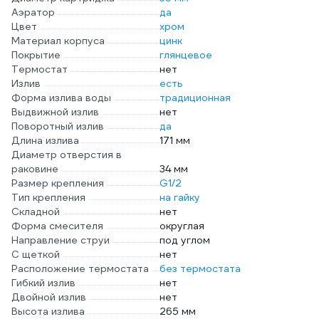
Аэратор
да
Цвет
хром
Материал корпуса
цинк
Покрытие
глянцевое
Термостат
нет
Излив
есть
Форма излива воды
традиционная
Выдвижной излив
нет
Поворотный излив
да
Длина излива
171 мм
Диаметр отверстия в
раковине
34 мм
Размер крепления
G1/2
Тип крепления
на гайку
Складной
нет
Форма смесителя
округлая
Направление струи
под углом
С щеткой
нет
Расположение термостата
без термостата
Гибкий излив
нет
Двойной излив
нет
Высота излива
265 мм