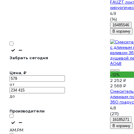
FAUZT локт
хирургичес
См-УмОЦБ
4.9
(14)
16485546
В корзину
Забрать сегодня
Цена, ₽
-12%
2 252 ₽
от
2 568 ₽
Смеситель 
до
длинным п
360 градус
лейкой, х
4.8
Производители
(211)
16185271
В корзину
AM.PM