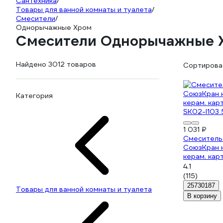
Сантехника
/
Товары для ванной комнаты и туалета
/
Смесители
/
Однорычажные Хром
Смесители Однорычажные 
Найдено 3012 товаров
Сортироват
Категория
1 031 ₽
Смеситель
СоюзКран н
керам. кар
SK02-I103 
4.1
(115)
25730187
Товары для ванной комнаты и туалета
В корзину