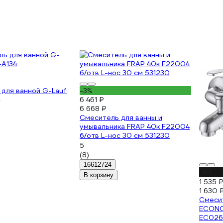
для ванной G-Lauf
-3%
6 461 ₽
6 668 ₽
Смеситель для ванны и
умывальника FRAP 40к F22004
б/отв L-нос 30 см 531230
5
(8)
16612724
-6%
В корзину
1 535 
1 630 
Смеси
ECONO
EC026