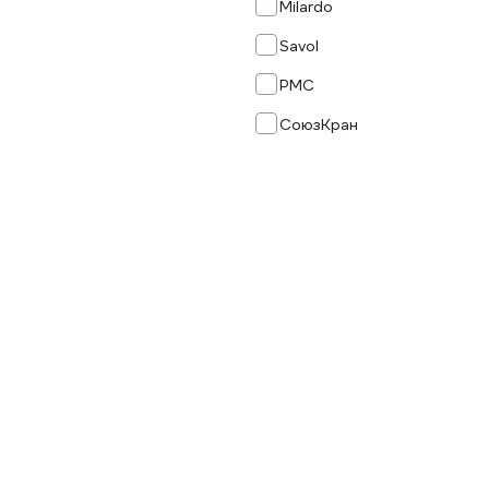
Milardo
Savol
РМС
СоюзКран