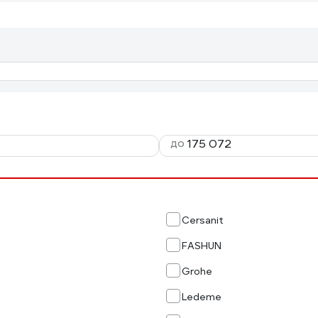
до
Cersanit
FASHUN
Grohe
Ledeme