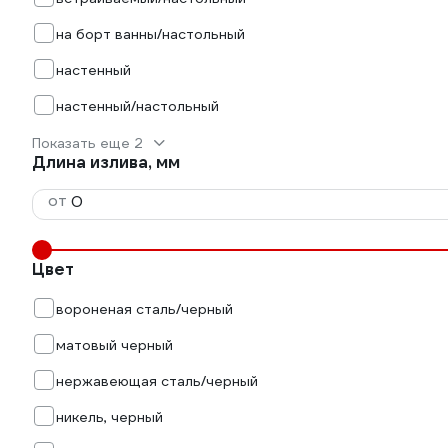
на борт ванны/настольный
настенный
настенный/настольный
Показать еще 2
Длина излива, мм
от
Цвет
вороненая сталь/черный
матовый черный
нержавеющая сталь/черный
никель, черный