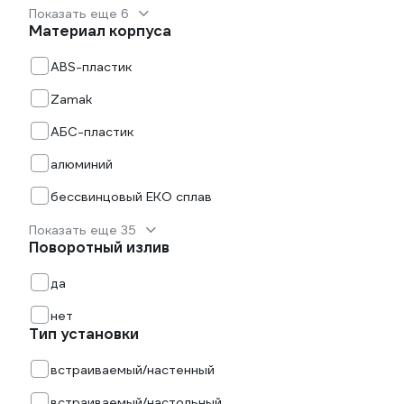
Показать еще 6
Материал корпуса
ABS-пластик
Zamak
АБС-пластик
алюминий
бессвинцовый EKO сплав
Показать еще 35
Поворотный излив
да
нет
Тип установки
встраиваемый/настенный
встраиваемый/настольный