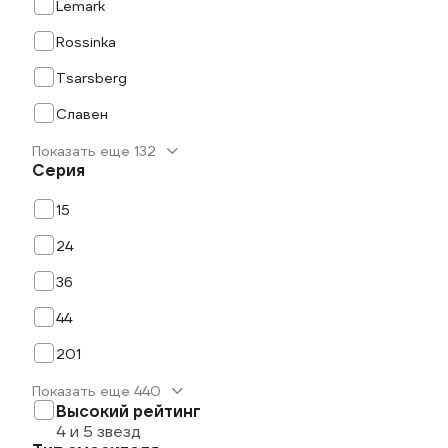
Lemark
Rossinka
Tsarsberg
Славен
Показать еще 132
Серия
15
24
36
44
201
Показать еще 440
Высокий рейтинг
4 и 5 звезд