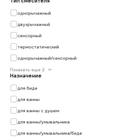
Тип смесителя
однорычажный
двухрычажный
сенсорный
термостатический
однорычажный/сенсорный
Показать еще 2
Назначение
для биде
для ванны
для ванны с душем
для ванны/умывальника
для ванны/умывальника/биде