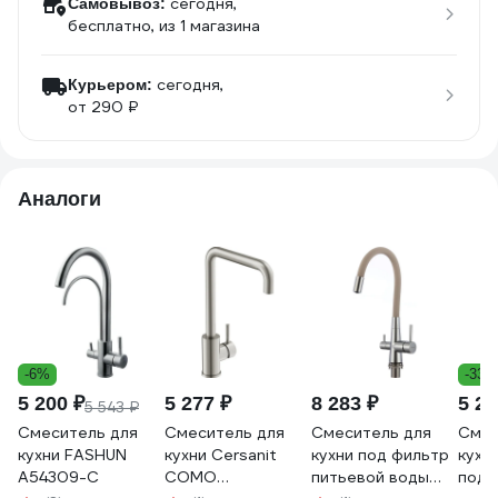
сегодня,
Самовывоз:
бесплатно
, из 1 магазина
сегодня,
Курьером:
от 290 ₽
Аналоги
-6%
-33%
5 200 ₽
5 277 ₽
8 283 ₽
5 23
5 543 ₽
Смеситель для
Смеситель для
Смеситель для
Смес
кухни FASHUN
кухни Cersanit
кухни под фильтр
кухо
A54309-C
COMO
питьевой воды
под 