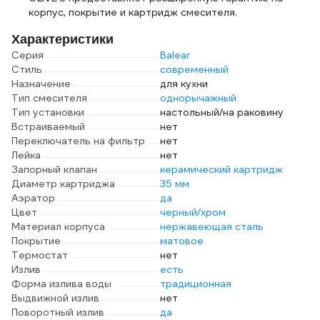
корпус, покрытие и картридж смесителя.
Характеристики
Серия
Balear
Стиль
современный
Назначение
для кухни
Тип смесителя
однорычажный
Тип установки
настольный/на раковину
Встраиваемый
нет
Переключатель на фильтр
нет
Лейка
нет
Запорный клапан
керамический картридж
Диаметр картриджа
35 мм
Аэратор
да
Цвет
черный/хром
Материал корпуса
нержавеющая сталь
Покрытие
матовое
Термостат
нет
Излив
есть
Форма излива воды
традиционная
Выдвижной излив
нет
Поворотный излив
да