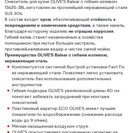
Смеситель для кухни OLIVE'S Balear с гибким изливом
13435-3BL изготовлен из прочнейшей нержавеющей стали
SUS 304.
В состав входит
, обеспечивающий
хром
стойкость к
, а также никель,
повреждениям и химическим средствам
благодаря которому изделию
.
не страшна коррозия
Гибкий излив станет незаменимым в хозяйстве
помощником при мытье больших кастрюль,
противней,наливании ведер и чистки самой мойки.
Преимущества OLIVE'S Balear с гибким изливом,
нержавеющая сталь
Комплектуется системой быстрой установки Fast Fix
из нержавеющей стали. Позволяет легко установить
смеситель без использования дополнительных
инструментов.
Гибкая подводка OLIVE’S увеличенной длины 60 см
помогает избежать затруднений при монтаже
смесителей.
Пластиковый аэратор ECO OLIVE’S имеет лучшие
показатели по водосбережению (снижение расхода
воды до 9 л/мин).
Мягкая насыщенная воздухом струя.
OLIVE’S предоставляет расширенную гарантию на