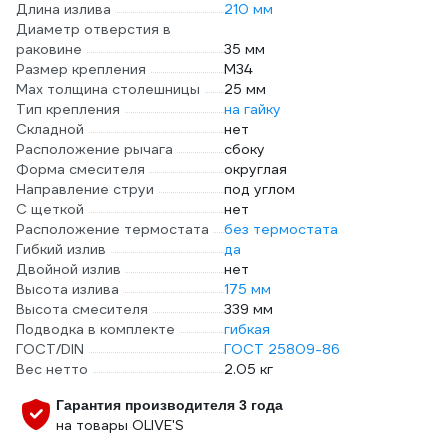
Длина излива
210 мм
Диаметр отверстия в
раковине
35 мм
Размер крепления
М34
Мах толщина столешницы
25 мм
Тип крепления
на гайку
Складной
нет
Расположение рычага
сбоку
Форма смесителя
округлая
Направление струи
под углом
С щеткой
нет
Расположение термостата
без термостата
Гибкий излив
да
Двойной излив
нет
Высота излива
175 мм
Высота смесителя
339 мм
Подводка в комплекте
гибкая
ГОСТ/DIN
ГОСТ 25809-86
Вес нетто
2.05 кг
Гарантия производителя 3 года
на товары OLIVE'S