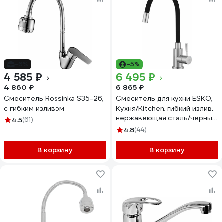
-6%
-5%
4 585 ₽
6 495 ₽
4 860 ₽
6 865 ₽
Смеситель Rossinka S35-26,
Смеситель для кухни ESKO,
с гибким изливом
Кухня/Kitchen, гибкий излив,
нержавеющая сталь/черный,
4.5
(61)
K44SB
4.8
(44)
В корзину
В корзину