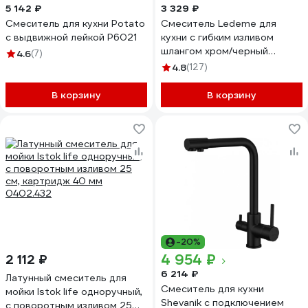
5 142 ₽
3 329 ₽
Смеситель для кухни Potato
Смеситель Ledeme для
с выдвижной лейкой P6021
кухни с гибким изливом
шлангом хром/черный
4.6
(7)
L4898-2
4.8
(127)
В корзину
В корзину
-20%
4 954 ₽
2 112 ₽
6 214 ₽
Латунный смеситель для
Смеситель для кухни
мойки Istok life одноручный,
Shevanik с подключением
с поворотным изливом 25