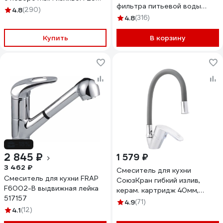
фильтра питьевой воды
см, картридж 40 мм
4.8
(290)
S328H
0402.432
4.8
(316)
Купить
В корзину
-18%
2 845 ₽
1 579 ₽
3 462 ₽
Смеситель для кухни
Смеситель для кухни FRAP
СоюзКран гибкий излив,
F6002-B выдвижная лейка
керам. картридж 40мм,
517157
серый, цинк, SK01-С113 567-
4.9
(71)
4.1
(12)
114