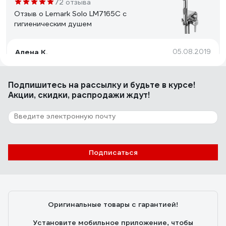
72 отзыва
Отзыв о Lemark Solo LM7165C с
гигиеническим душем
Алена К.
05.08.2019
Цена
Подпишитесь
на рассылку
и будьте в курсе!
Акции, скидки, распродажи ждут!
25 отзывов
Отзыв о Grohe Costa S
Eвгений С.
15.04.2011
Подписаться
Выполняет свои функции - смешивает холодную и
горячую воду и отлично с этим справляется.
Оригинальные товары с гарантией!
Установите мобильное приложение, чтобы