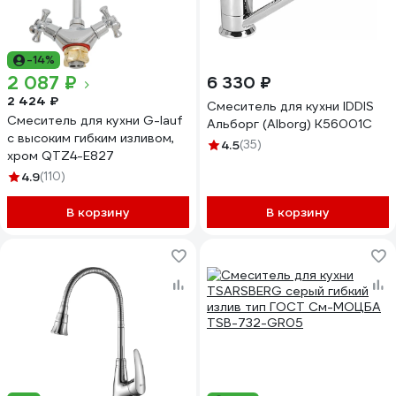
-14%
2 087 ₽
6 330 ₽
2 424 ₽
Смеситель для кухни IDDIS
Смеситель для кухни G-lauf
Альборг (Alborg) K56001C
с высоким гибким изливом,
4.5
(35)
хром QTZ4-E827
4.9
(110)
В корзину
В корзину