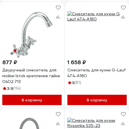
877 ₽
1 658 ₽
Двуручный смеситель для
Смеситель для кухни G-Lauf
мойки Istok крепление гайка
4T4-A180
0402.713
5
(81)
3.9
(114)
В корзину
В корзину