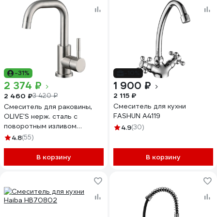
-31%
-10%
2 374 ₽
1 900 ₽
2 115 ₽
2 460 ₽
3 420 ₽
Смеситель для кухни
Смеситель для раковины,
FASHUN A4119
OLIVE'S нерж. сталь с
поворотным изливом
4.9
(30)
BALEAR, 13105BL
4.8
(55)
В корзину
В корзину