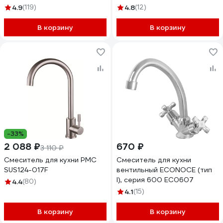
549409
4.9
(119)
4.8
(12)
В корзину
В корзину
-33%
2 088 ₽
670 ₽
3 110 ₽
Смеситель для кухни РМС
Смеситель для кухни
SUS124-017F
вентильный ECONOCE (тип
I), серия 600 EC0607
4.4
(80)
4.1
(15)
В корзину
В корзину