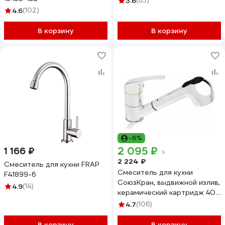
3.6
(85)
4.6
(102)
В корзину
В корзину
-6%
2 095 ₽
1 166 ₽
2 224 ₽
Смеситель для кухни FRAP
Смеситель для кухни
F41899-6
СоюзКран, выдвижной излив,
4.9
(14)
керамический картридж 40
мм, хром, цинк SK01-E119
4.7
(106)
567-054
В корзину
В корзину