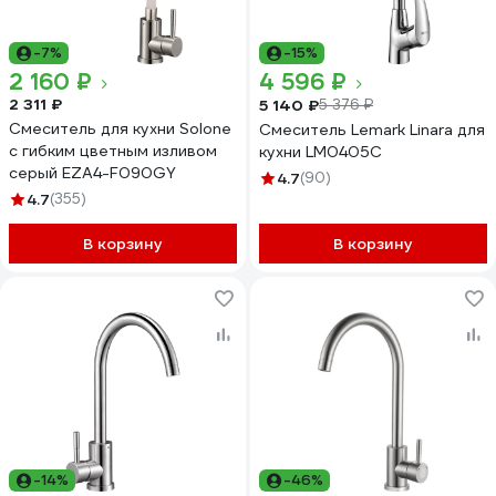
-7%
-15%
2 160 ₽
4 596 ₽
2 311 ₽
5 140 ₽
5 376 ₽
Смеситель для кухни Solone
Смеситель Lemark Linara для
с гибким цветным изливом
кухни LM0405C
серый EZA4-F090GY
4.7
(90)
4.7
(355)
В корзину
В корзину
-14%
-46%