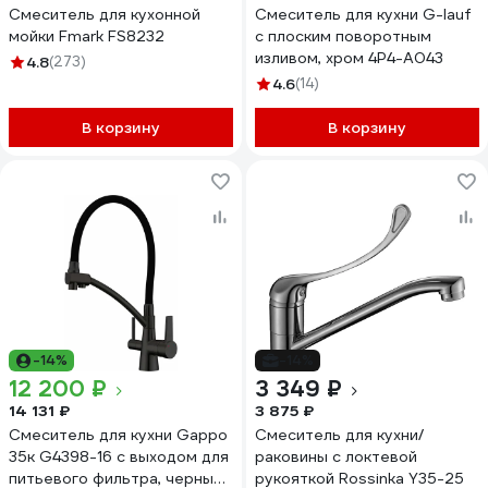
Смеситель для кухонной
Смеситель для кухни G-lauf
мойки Fmark FS8232
с плоским поворотным
изливом, хром 4P4-A043
4.8
(273)
4.6
(14)
В корзину
В корзину
-14%
-14%
12 200 ₽
3 349 ₽
14 131 ₽
3 875 ₽
Смеситель для кухни Gappo
Смеситель для кухни/
35к G4398-16 с выходом для
раковины с локтевой
питьевого фильтра, черный
рукояткой Rossinka Y35-25