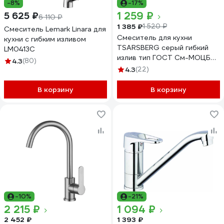
-8%
-17%
1 259 ₽
5 625 ₽
6 110 ₽
1 385 ₽
1 520 ₽
Смеситель Lemark Linara для
Смеситель для кухни
кухни с гибким изливом
TSARSBERG серый гибкий
LM0413C
излив тип ГОСТ См-МОЦБА
4.3
(80)
TSB-732-GR05
4.3
(22)
В корзину
В корзину
-10%
-21%
2 215 ₽
1 094 ₽
2 452 ₽
1 393 ₽