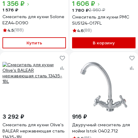
1 356 ₽
1 606 ₽
1 576 ₽
1 780 ₽
2 960 ₽
Смеситель для кухни Solone
Смеситель для кухни РМС
EZA4-D090
SUS124-017FL
4.5
(188)
4.6
(88)
Купить
В корзину
3 292 ₽
916 ₽
Смеситель для кухни Olive's
Двуручный смеситель для
BALEAR нержавеющая сталь
мойки Istok 0402.712
13435-1BL