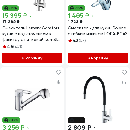
-11%
-15%
15 395 ₽
1 465 ₽
17 295 ₽
1 723 ₽
Смеситель Lemark Comfort
Смеситель для кухни Solone
кухни с подключением к
с гибким изливом LOP4-B043
фильтру с питьевой водой
4.3
(67)
LM3071C-Gray
4.9
(291)
В корзину
В корзину
-37%
-16%
3 256 ₽
2 809 ₽