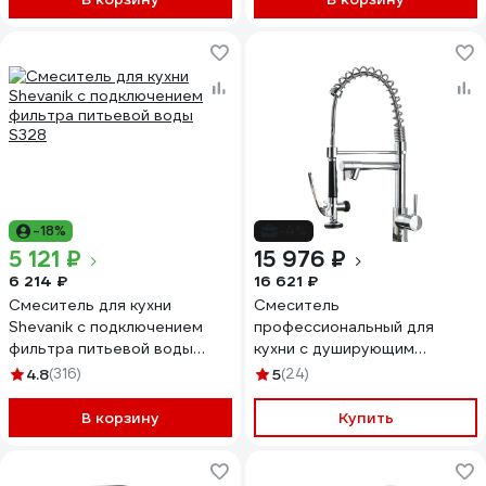
-18%
-4%
5 121 ₽
15 976 ₽
6 214 ₽
16 621 ₽
Смеситель для кухни
Смеситель
Shevanik с подключением
профессиональный для
фильтра питьевой воды
кухни с душирующим
S328
устройством Профсан
4.8
(316)
5
(24)
ПСМ-104-39 тип ГОСТ См-
МОЦЩБА PSM-104-39
В корзину
Купить