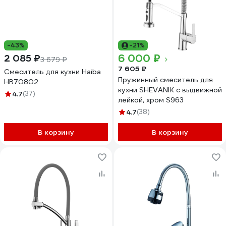
-43%
-21%
6 000 ₽
2 085 ₽
3 679 ₽
7 605 ₽
Смеситель для кухни Haiba
Пружинный смеситель для
HB70802
кухни SHEVANIK с выдвижной
4.7
(37)
лейкой, хром S963
4.7
(38)
В корзину
В корзину