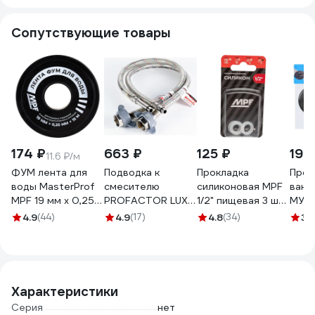
EKO05-
воды и гибким
филь
160GunMetal
изливом, хром
Сопутствующие товары
глянцевый
A3252500
174 ₽
663 ₽
125 ₽
199
11.6 ₽/м
ФУМ лента для
Подводка к
Прокладка
Проб
воды MasterProf
смесителю
силиконовая MPF
ванн
MPF 19 мм x 0,25
PROFACTOR LUXE
1/2" пищевая 3 шт.
МУЛ
мм x 15 м,
с полимерным
ИС.131194
цепо
4.9
(44)
4.9
(17)
4.8
(34)
3.
профессиональная
покрытием, 1/2 х
МГ34
ИС.131432
М10, пара, 80 см
PF WFH 525.80
Характеристики
Серия
нет