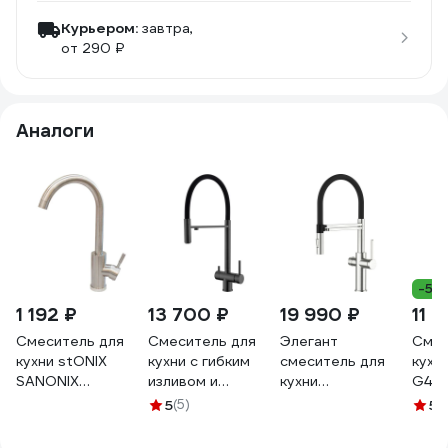
Курьером:
завтра,
от 290 ₽
Аналоги
-5%
1 192 ₽
13 700 ₽
19 990 ₽
11 
Смеситель для
Смеситель для
Элегант
Смес
кухни stONIX
кухни с гибким
смеситель для
кухн
SANONIX
изливом и
кухни
G439
картридж 35 мм,
подключением
однорычажный
нер
5
(5)
5
(
нержавеющая
фильтра Wesnaart
Agger с каналом
стал
сталь 1190
оружейная сталь
для питьевой
для 