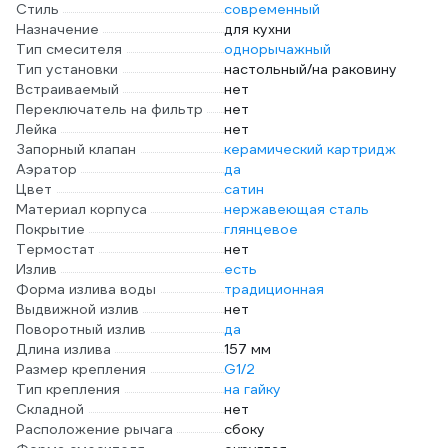
Стиль
современный
Назначение
для кухни
Тип смесителя
однорычажный
Тип установки
настольный/на раковину
Встраиваемый
нет
Переключатель на фильтр
нет
Лейка
нет
Запорный клапан
керамический картридж
Аэратор
да
Цвет
сатин
Материал корпуса
нержавеющая сталь
Покрытие
глянцевое
Термостат
нет
Излив
есть
Форма излива воды
традиционная
Выдвижной излив
нет
Поворотный излив
да
Длина излива
157 мм
Размер крепления
G1/2
Тип крепления
на гайку
Складной
нет
Расположение рычага
сбоку