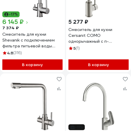
-17%
6 145 ₽
5 277 ₽
7 374 ₽
Смеситель для кухни
Смеситель для кухни
Cersanit COMO
Shevanik с подключением
однорычажный с п-
фильтра питьевой воды
образным изливом сатин
5
(1)
S328L
4.8
(316)
64845
В корзину
В корзину
-11%