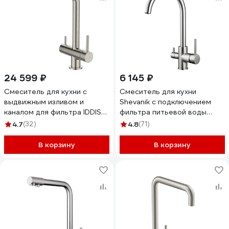
24 599 ₽
6 145 ₽
Смеситель для кухни с
Смеситель для кухни
выдвижным изливом и
Shevanik с подключением
каналом для фильтра IDDIS
фильтра питьевой воды
сатин, Умбра (Umbra)
S128L
4.7
(32)
4.8
(71)
UMBBNPFi05
В корзину
В корзину