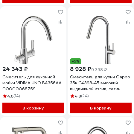
-5%
24 343 ₽
8 928 ₽
9 398 ₽
Смеситель для кухонной
Смеситель для кухни Gappo
мойки VIDIMA UNO BA356AA
35к G4398-45 высокий
00000068759
выдвижной излив, сатин
547118
4.6
(14)
4.9
(24)
В корзину
В корзину