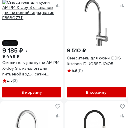
-3%
9 185 ₽
9 510 ₽
9 449 ₽
Смеситель для кухни IDDIS
Смеситель для кухни AM.PM
Kitchen ID K05STJ0i05
X-Joy S с каналом для
4.6
(11)
питьевой воды, сатин
F85B07711
4.7
(3)
В корзину
В корзину