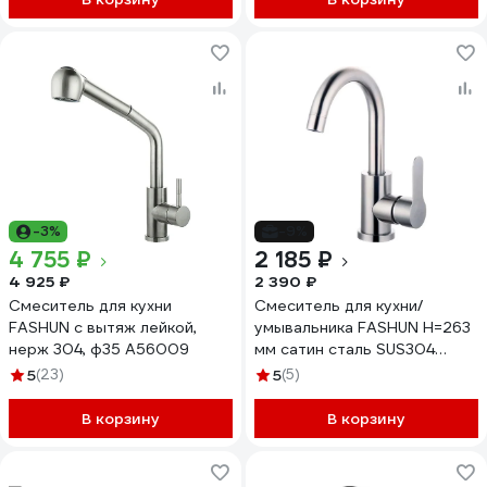
-3%
-9%
4 755 ₽
2 185 ₽
4 925 ₽
2 390 ₽
Смеситель для кухни
Смеситель для кухни/
FASHUN с вытяж лейкой,
умывальника FASHUN H=263
нерж 304, ф35 A56009
мм сатин сталь SUS304
A54001N-1
5
(23)
5
(5)
В корзину
В корзину