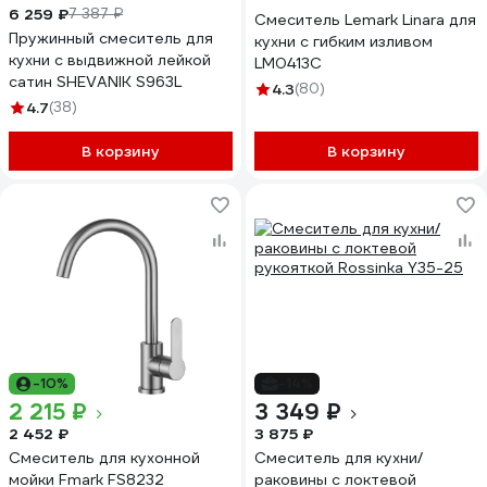
6 259 ₽
7 387 ₽
Смеситель Lemark Linara для
Пружинный смеситель для
кухни с гибким изливом
кухни с выдвижной лейкой
LM0413C
сатин SHEVANIK S963L
4.3
(80)
4.7
(38)
В корзину
В корзину
-10%
-14%
2 215 ₽
3 349 ₽
2 452 ₽
3 875 ₽
Смеситель для кухонной
Смеситель для кухни/
мойки Fmark FS8232
раковины с локтевой