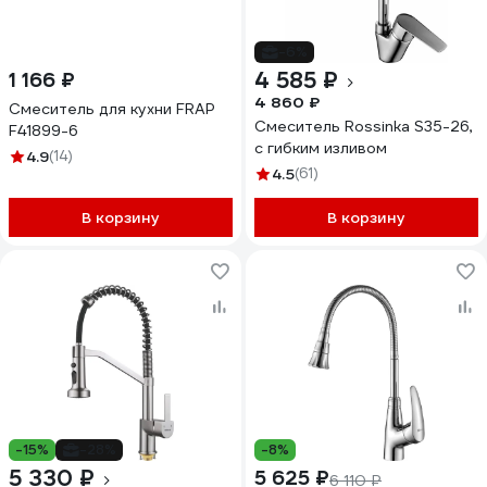
-6%
4 585 ₽
1 166 ₽
4 860 ₽
Смеситель для кухни FRAP
Смеситель Rossinka S35-26,
F41899-6
с гибким изливом
4.9
(14)
4.5
(61)
В корзину
В корзину
-15%
-28%
-8%
5 330 ₽
5 625 ₽
6 110 ₽