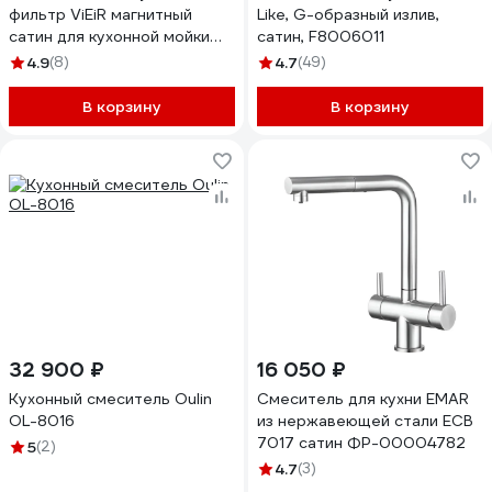
фильтр ViEiR магнитный
Like, G-образный излив,
сатин для кухонной мойки
сатин, F8006011
V15019
4.9
(8)
4.7
(49)
В корзину
В корзину
32 900 ₽
16 050 ₽
Кухонный смеситель Oulin
Смеситель для кухни EMAR
OL-8016
из нержавеющей стали ЕСВ
7017 сатин ФР-00004782
5
(2)
4.7
(3)