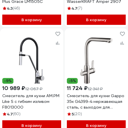
Plus Grace LM1505C
WasserKRAFT Amper 2907
4.3
(46)
4.7
(7)
В корзину
В корзину
-9%
-5%
10 989 ₽
11 724 ₽
12 067 ₽
12 341 ₽
Смеситель для кухни AM.PM
Смеситель для кухни Gappo
Like S с гибким изливом
35к G4399-4 нержавеющая
F8013000
сталь, с выходом для
питьевого фильтра 547650
4.7
(60)
5
(20)
В корзину
В корзину