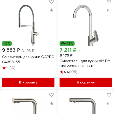
-5%
-12%
7 211 ₽
9 683 ₽
10 193 ₽
8 175 ₽
Смеситель для кухни GAPPO
Смеситель для кухни AM.PM
G4398-55
Like сатин F8007111
5
(20)
4.4
(108)
В корзину
В корзину