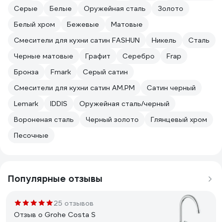
Серые
Белые
Оружейная сталь
Золото
Белый хром
Бежевые
Матовые
Смесители для кухни сатин FASHUN
Никель
Сталь
Черные матовые
Графит
Серебро
Frap
Бронза
Fmark
Серый сатин
Смесители для кухни сатин AM.PM
Сатин черный
Lemark
IDDIS
Оружейная сталь/черный
Вороненая сталь
Черный золото
Глянцевый хром
Песочные
Популярные отзывы
25 отзывов
Отзыв о Grohe Costa S