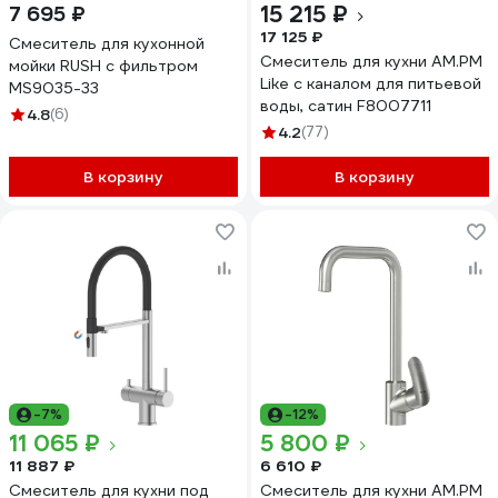
15 215 ₽
7 695 ₽
17 125 ₽
Смеситель для кухонной
Смеситель для кухни AM.PM
мойки RUSH с фильтром
Like с каналом для питьевой
MS9035-33
воды, сатин F8007711
4.8
(6)
4.2
(77)
В корзину
В корзину
-7%
-12%
11 065 ₽
5 800 ₽
11 887 ₽
6 610 ₽
Смеситель для кухни под
Смеситель для кухни AM.PM