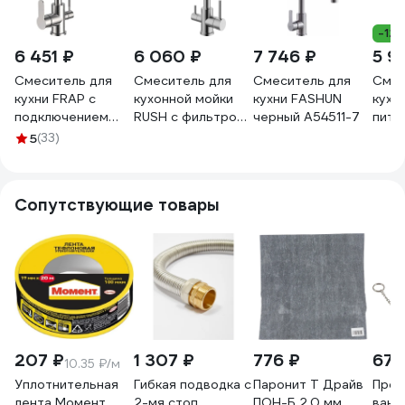
-12
6 451 ₽
6 060 ₽
7 746 ₽
5 9
Смеситель для
Смеситель для
Смеситель для
Смес
кухни FRAP с
кухонной мойки
кухни FASHUN
кухн
подключением
RUSH с фильтром
черный A54511-7
пить
фильтра для
SUS9035-37
Fmar
5
(33)
питьевой воды
F43801
Сопутствующие товары
207 ₽
1 307 ₽
776 ₽
67 
10.35 ₽/м
Уплотнительная
Гибкая подводка с
Паронит Т Драйв
Проб
лента Момент
2-мя стоп.
ПОН-Б 2.0 мм,
ванн