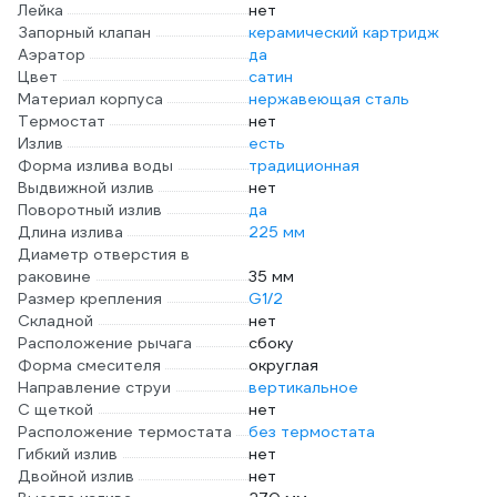
Лейка
нет
Запорный клапан
керамический картридж
Аэратор
да
Цвет
сатин
Материал корпуса
нержавеющая сталь
Термостат
нет
Излив
есть
Форма излива воды
традиционная
Выдвижной излив
нет
Поворотный излив
да
Длина излива
225 мм
Диаметр отверстия в
раковине
35 мм
Размер крепления
G1/2
Складной
нет
Расположение рычага
сбоку
Форма смесителя
округлая
Направление струи
вертикальное
С щеткой
нет
Расположение термостата
без термостата
Гибкий излив
нет
Двойной излив
нет