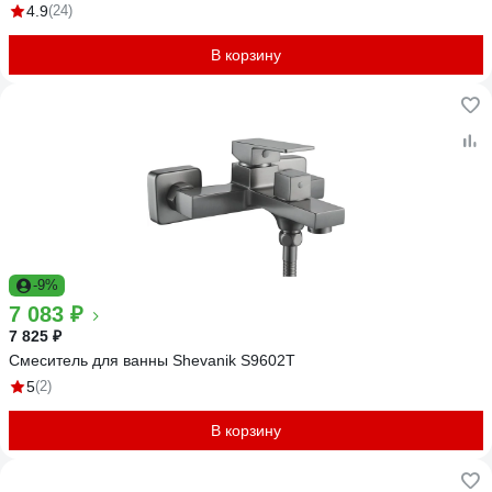
4.9
(24)
В корзину
-9%
7 083 ₽
7 825 ₽
Смеситель для ванны Shevanik S9602T
5
(2)
В корзину