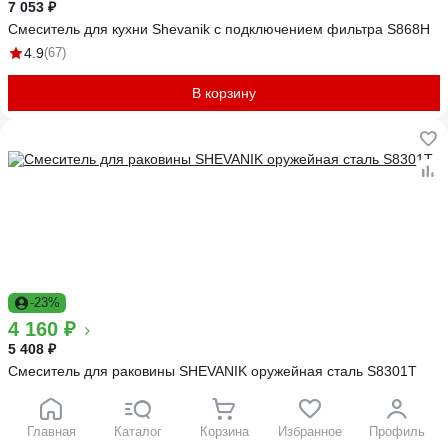
7 053 ₽
Смеситель для кухни Shevanik с подключением фильтра S868H
4.9
(67)
В корзину
-23%
4 160 ₽
5 408 ₽
Смеситель для раковины SHEVANIK оружейная сталь S8301T
5
(7)
Главная
Каталог
Корзина
Избранное
Профиль
В корзину