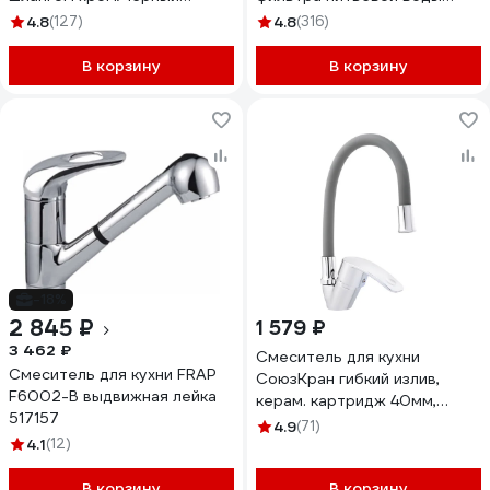
L4898-2
S328H
4.8
(127)
4.8
(316)
В корзину
В корзину
-18%
2 845 ₽
1 579 ₽
3 462 ₽
Смеситель для кухни
Смеситель для кухни FRAP
СоюзКран гибкий излив,
F6002-B выдвижная лейка
керам. картридж 40мм,
517157
серый, цинк, SK01-С113 567-
4.9
(71)
4.1
(12)
114
В корзину
В корзину