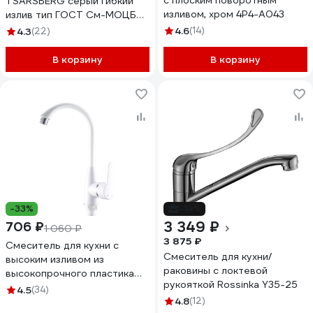
с плоским поворотным
TSARSBERG серый гибкий
изливом, хром 4P4-A043
излив тип ГОСТ См-МОЦБА
TSB-732-GR05
4.6
(14)
4.3
(22)
В корзину
В корзину
-33%
-14%
3 349 ₽
706 ₽
1 060 ₽
3 875 ₽
Смеситель для кухни с
Смеситель для кухни/
высоким изливом из
раковины с локтевой
высокопрочного пластика
рукояткой Rossinka Y35-25
РМС PL5-017F
4.5
(34)
4.8
(12)