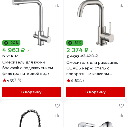
-20%
-31%
4 963 ₽
2 374 ₽
6 214 ₽
2 460 ₽
3 420 ₽
Смеситель для кухни
Смеситель для раковины,
Shevanik с подключением
OLIVE'S нерж. сталь с
фильтра питьевой воды
поворотным изливом
S328
BALEAR, 13105BL
4.8
(316)
4.8
(55)
В корзину
В корзину