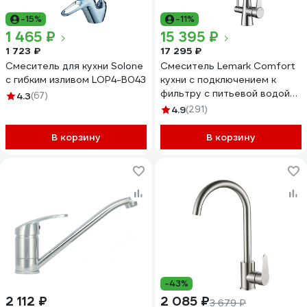
-15%
-11%
1 465 ₽
15 395 ₽
1 723 ₽
17 295 ₽
Смеситель для кухни Solone
Смеситель Lemark Comfort
с гибким изливом LOP4-B043
кухни с подключением к
фильтру с питьевой водой
4.3
(67)
LM3071C-Gray
4.9
(291)
В корзину
В корзину
-43%
2 112 ₽
2 085 ₽
3 679 ₽