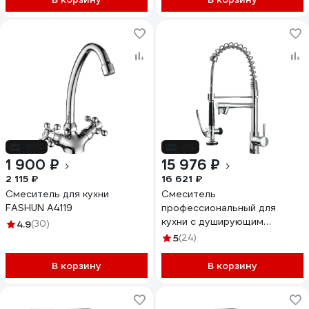
-10%
-4%
1 900 ₽
15 976 ₽
2 115 ₽
16 621 ₽
Смеситель для кухни
Смеситель
FASHUN A4119
профессиональный для
кухни с душирующим
4.9
(30)
устройством Профсан
5
(24)
ПСМ-104-39 тип ГОСТ См-
МОЦЩБА PSM-104-39
В корзину
В корзину