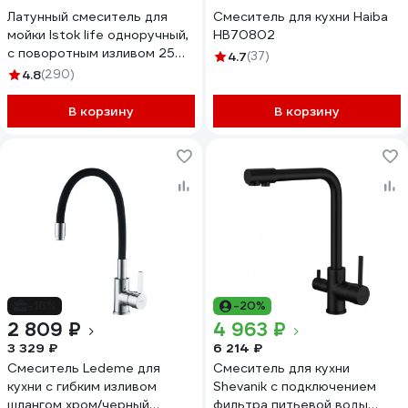
Латунный смеситель для
Смеситель для кухни Haiba
мойки Istok life одноручный,
HB70802
с поворотным изливом 25
4.7
(37)
см, картридж 40 мм
4.8
(290)
0402.432
В корзину
В корзину
-16%
-20%
2 809 ₽
4 963 ₽
3 329 ₽
6 214 ₽
Смеситель Ledeme для
Смеситель для кухни
кухни с гибким изливом
Shevanik с подключением
шлангом хром/черный
фильтра питьевой воды