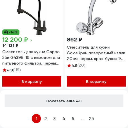
-14%
12 200 ₽
862 ₽
14 131 ₽
Смеситель для кухни
Смеситель для кухни Gappo
СоюзКран поворотный излив
35к G4398-16 с выходом для
20см, керам. кран-буксы 1/2,
питьевого фильтра, черный
хром, SK01-T215 566-010
4.5
(20)
549409
4.9
(119)
В корзину
В корзину
Показать еще 40
1
2
3
4
5
...
25