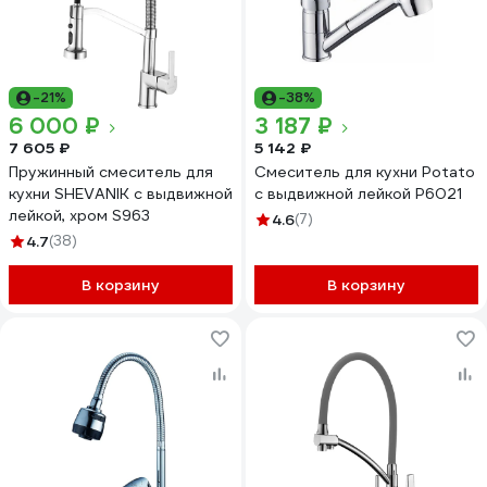
-21%
-38%
6 000 ₽
3 187 ₽
7 605 ₽
5 142 ₽
Пружинный смеситель для
Смеситель для кухни Potato
кухни SHEVANIK с выдвижной
с выдвижной лейкой P6021
лейкой, хром S963
4.6
(7)
4.7
(38)
В корзину
В корзину