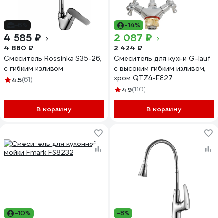
-6%
-14%
4 585 ₽
2 087 ₽
4 860 ₽
2 424 ₽
Смеситель Rossinka S35-26,
Смеситель для кухни G-lauf
с гибким изливом
с высоким гибким изливом,
хром QTZ4-E827
4.5
(61)
4.9
(110)
В корзину
В корзину
-10%
-8%