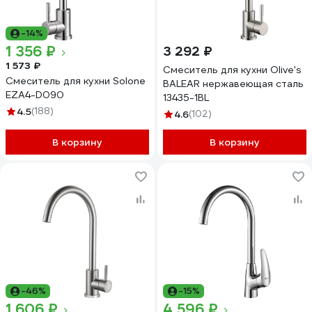
-14%
1 356 ₽
3 292 ₽
1 573 ₽
Смеситель для кухни Olive's
Смеситель для кухни Solone
BALEAR нержавеющая сталь
EZA4-D090
13435-1BL
4.5
(188)
4.6
(102)
В корзину
В корзину
-46%
-15%
1 606 ₽
4 596 ₽