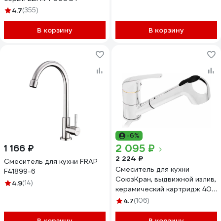
4.7
(355)
В корзину
В корзину
-6%
2 095 ₽
1 166 ₽
2 224 ₽
Смеситель для кухни FRAP
Смеситель для кухни
F41899-6
СоюзКран, выдвижной излив,
4.9
(14)
керамический картридж 40
мм, хром, цинк SK01-E119
4.7
(106)
567-054
В корзину
В корзину