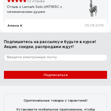
72 отзыва
Отзыв о Lemark Solo LM7165C с
гигиеническим душем
Алена К.
05.08.2019
Цена
Подпишитесь
на рассылку
и будьте в курсе!
Акции, скидки, распродажи ждут!
25 отзывов
Отзыв о Grohe Costa S
Eвгений С.
15.04.2011
Подписаться
Выполняет свои функции - смешивает холодную и
горячую воду и отлично с этим справляется.
Оригинальные товары с гарантией!
Установите мобильное приложение, чтобы