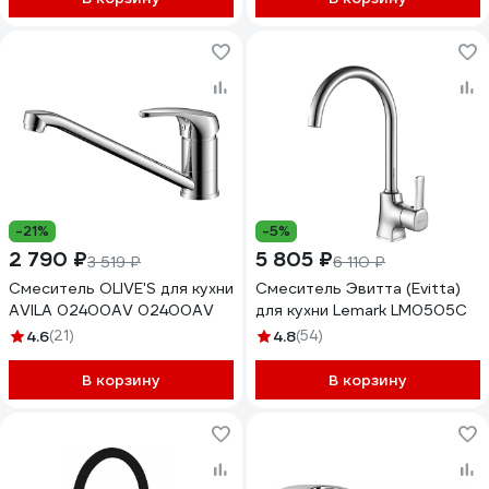
-21%
-5%
2 790 ₽
5 805 ₽
3 519 ₽
6 110 ₽
Смеситель OLIVE'S для кухни
Смеситель Эвитта (Evitta)
АVILA 0​2400AV 02400AV
для кухни Lemark LM0505C
4.6
(21)
4.8
(54)
В корзину
В корзину