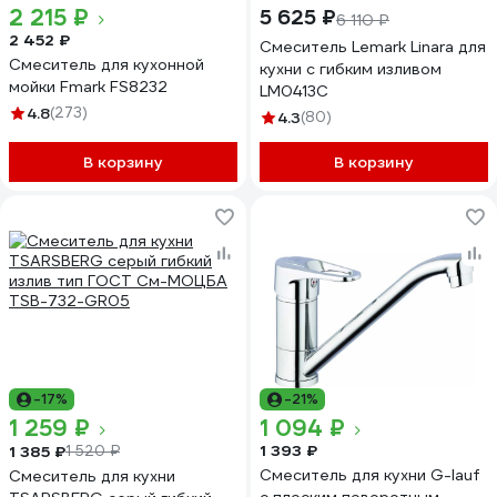
2 215 ₽
5 625 ₽
6 110 ₽
2 452 ₽
Смеситель Lemark Linara для
Смеситель для кухонной
кухни с гибким изливом
мойки Fmark FS8232
LM0413C
4.8
(273)
4.3
(80)
В корзину
В корзину
-17%
-21%
1 259 ₽
1 094 ₽
1 393 ₽
1 385 ₽
1 520 ₽
Смеситель для кухни G-lauf
Смеситель для кухни