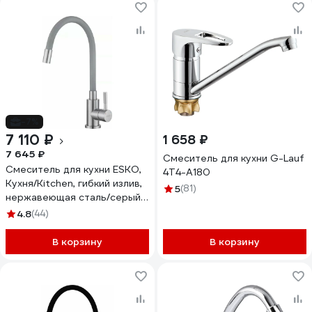
-7%
7 110 ₽
1 658 ₽
7 645 ₽
Смеситель для кухни G-Lauf
Смеситель для кухни ESKO,
4T4-A180
Кухня/Kitchen, гибкий излив,
5
(81)
нержавеющая сталь/серый,
K44SG
4.8
(44)
В корзину
В корзину