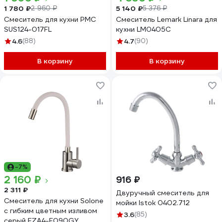
1 780 ₽
5 140 ₽
2 960 ₽
5 376 ₽
Смеситель для кухни РМС
Смеситель Lemark Linara для
SUS124-017FL
кухни LM0405C
4.6
(88)
4.7
(90)
В корзину
В корзину
-7%
2 160 ₽
916 ₽
2 311 ₽
Двуручный смеситель для
Смеситель для кухни Solone
мойки Istok 0402.712
с гибким цветным изливом
3.6
(85)
серый EZA4-F090GY