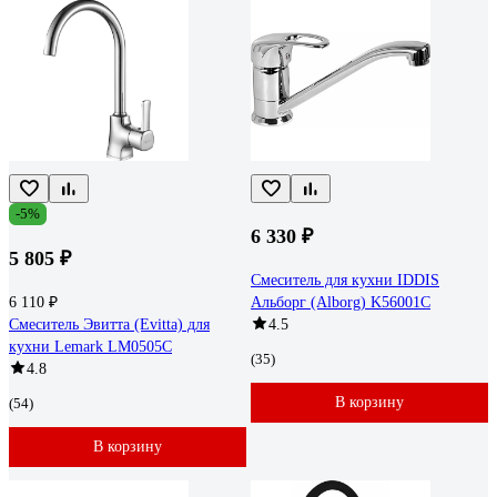
-5%
6 330 ₽
5 805 ₽
Смеситель для кухни IDDIS
6 110 ₽
Альборг (Alborg) K56001C
Смеситель Эвитта (Evitta) для
4.5
кухни Lemark LM0505C
(35)
4.8
В корзину
(54)
В корзину