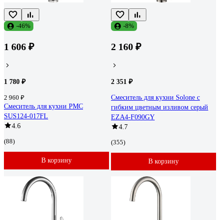
-46%
-8%
1 606 ₽
2 160 ₽
1 780 ₽
2 351 ₽
2 960 ₽
Смеситель для кухни Solone с
Смеситель для кухни РМС
гибким цветным изливом серый
SUS124-017FL
EZA4-F090GY
4.6
4.7
(88)
(355)
В корзину
В корзину