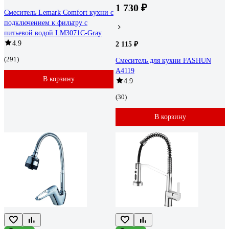
1 730 ₽
Смеситель Lemark Comfort кухни с
подключением к фильтру с
питьевой водой LM3071C-Gray
4.9
2 115 ₽
(291)
Смеситель для кухни FASHUN
A4119
В корзину
4.9
(30)
В корзину