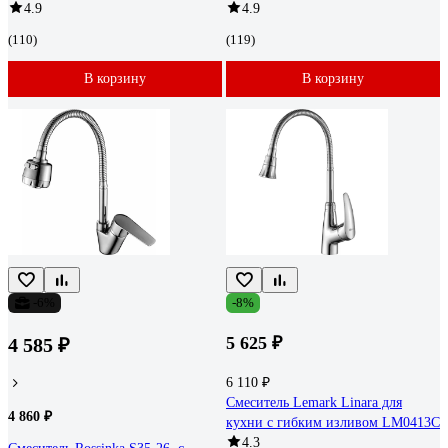
4.9
4.9
(110)
(119)
В корзину
В корзину
-6%
-8%
5 625 ₽
4 585 ₽
6 110 ₽
Смеситель Lemark Linara для
4 860 ₽
кухни с гибким изливом LM0413C
4.3