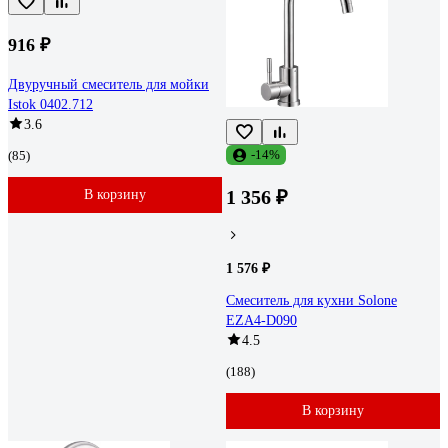
916 ₽
Двуручный смеситель для мойки
Istok 0402.712
3.6
-14%
(85)
1 356 ₽
В корзину
1 576 ₽
Смеситель для кухни Solone
EZA4-D090
4.5
(188)
В корзину