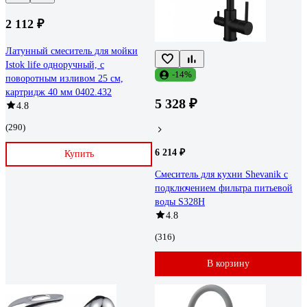
2 112 ₽
Латунный смеситель для мойки
Istok life одноручный, с
-14%
поворотным изливом 25 см,
картридж 40 мм 0402.432
5 328 ₽
4.8
(290)
6 214 ₽
Купить
Смеситель для кухни Shevanik с
подключением фильтра питьевой
воды S328H
4.8
(316)
В корзину