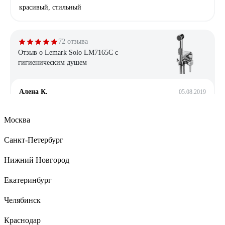
красивый, стильный
72 отзыва
Отзыв о Lemark Solo LM7165C с
гигиеническим душем
Алена К.
05.08.2019
Цена
Москва
Санкт-Петербург
25 отзывов
Отзыв о Grohe Costa S
Нижний Новгород
Екатеринбург
Eвгений С.
15.04.2011
Челябинск
Выполняет свои функции - смешивает холодную и горячую
воду и отлично с этим справляется.
Краснодар