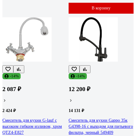
В корзину
-14%
-14%
2 087 ₽
12 200 ₽
2 424 ₽
14 131 ₽
Смеситель для кухни G-lauf с
Смеситель для кухни Gappo 35к
высоким гибким изливом, хром
G4398-16 с выходом для питьевого
QTZ4-E827
фильтра, черный 549409