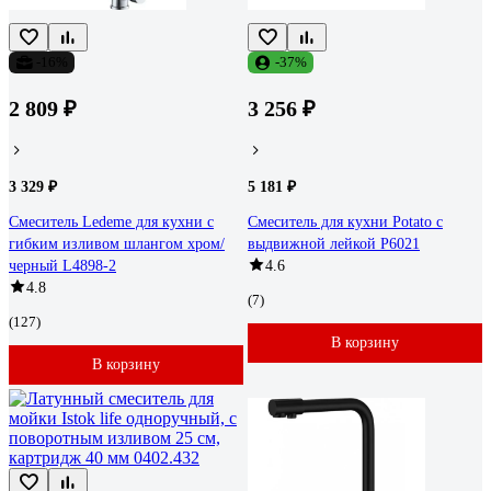
-16%
-37%
2 809 ₽
3 256 ₽
3 329 ₽
5 181 ₽
Смеситель Ledeme для кухни с
Смеситель для кухни Potato с
гибким изливом шлангом хром/
выдвижной лейкой P6021
черный L4898-2
4.6
4.8
(7)
(127)
В корзину
В корзину