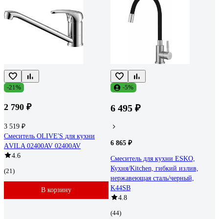
-21%
-5%
2 790 ₽
6 495 ₽
3 519 ₽
Смеситель OLIVE'S для кухни
6 865 ₽
АVILA 0​2400AV 02400AV
4.6
Смеситель для кухни ESKO,
Кухня/Kitchen, гибкий излив,
(21)
нержавеющая сталь/черный,
K44SB
В корзину
4.8
(44)