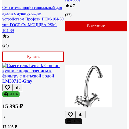
HB70802
4.7
Смеситель профессиональный для
кухни с душирующим
(37)
устройством Профсан ПСМ-104-39
тип ГОСТ См-МОЦЩБА PSM-
В корзину
104-39
5
(24)
Купить
-11%
15 395 ₽
-18%
17 295 ₽