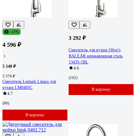
-15%
3 292 ₽
4 596 ₽
Смеситель для кухни Olive's
BALEAR нержавеющая сталь
13435-1BL
5 140 ₽
4.6
5 376 ₽
(102)
Смеситель Lemark Linara для
кухни LM0405C
В корзину
4.7
(90)
В корзину