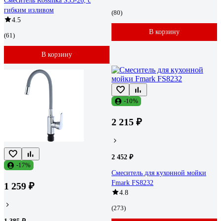
Смеситель Rossinka S35-26, с
гибким изливом
(80)
4.5
В корзину
(61)
В корзину
-10%
2 215 ₽
2 452 ₽
-17%
Смеситель для кухонной мойки
Fmark FS8232
1 259 ₽
4.8
(273)