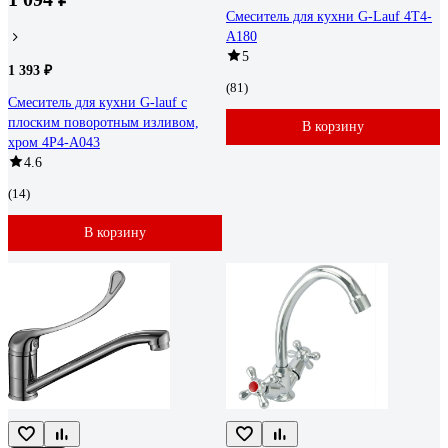
Смеситель для кухни G-Lauf 4T4-
A180
5
1 393 ₽
(81)
Смеситель для кухни G-lauf с
плоским поворотным изливом,
В корзину
хром 4P4-A043
4.6
(14)
В корзину