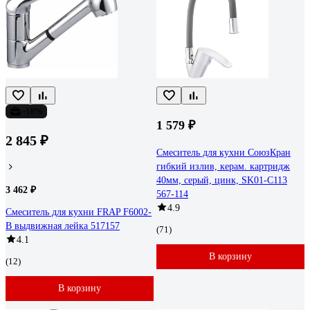
-18%
1 579 ₽
2 845 ₽
Смеситель для кухни СоюзКран
гибкий излив, керам. картридж
40мм, серый, цинк, SK01-С113
3 462 ₽
567-114
4.9
Смеситель для кухни FRAP F6002-
B выдвижная лейка 517157
(71)
4.1
В корзину
(12)
В корзину