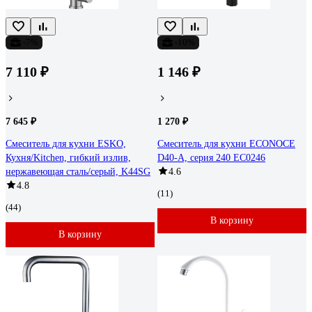
-7%
-10%
7 110 ₽
1 146 ₽
7 645 ₽
1 270 ₽
Смеситель для кухни ESKO,
Смеситель для кухни ECONOCE
Кухня/Kitchen, гибкий излив,
D40-A, серия 240 EC0246
нержавеющая сталь/серый, K44SG
4.6
4.8
(11)
(44)
В корзину
В корзину