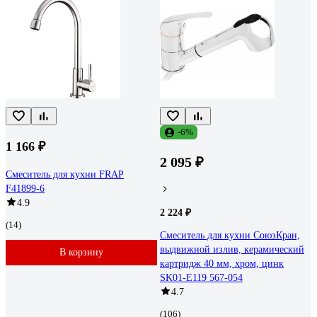
-6%
1 166 ₽
2 095 ₽
Смеситель для кухни FRAP
F41899-6
4.9
2 224 ₽
(14)
Смеситель для кухни СоюзКран,
выдвижной излив, керамический
В корзину
картридж 40 мм, хром, цинк
SK01-E119 567-054
4.7
(106)