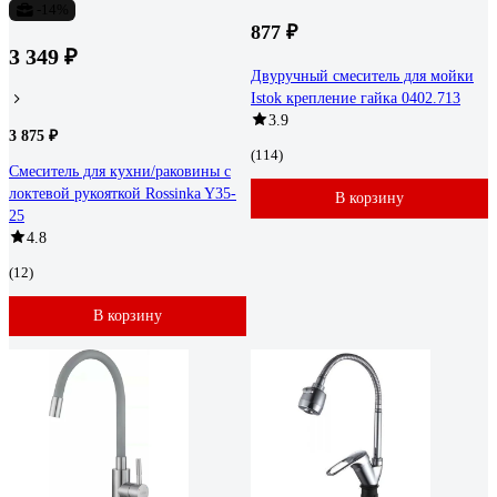
-14%
877 ₽
3 349 ₽
Двуручный смеситель для мойки
Istok крепление гайка 0402.713
3.9
3 875 ₽
(114)
Смеситель для кухни/раковины с
локтевой рукояткой Rossinka Y35-
В корзину
25
4.8
(12)
В корзину