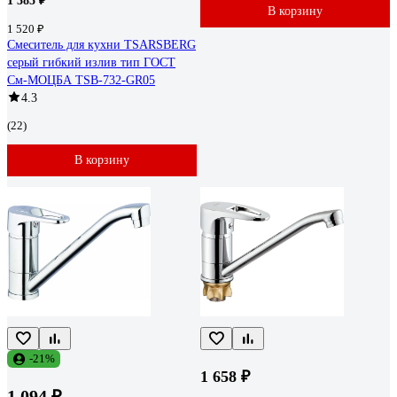
1 385 ₽
В корзину
1 520 ₽
Смеситель для кухни TSARSBERG
серый гибкий излив тип ГОСТ
См-МОЦБА TSB-732-GR05
4.3
(22)
В корзину
-21%
1 658 ₽
1 094 ₽