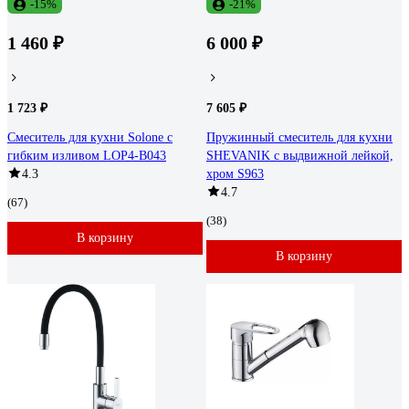
-15%
-21%
1 460 ₽
6 000 ₽
1 723 ₽
7 605 ₽
Смеситель для кухни Solone с
Пружинный смеситель для кухни
гибким изливом LOP4-B043
SHEVANIK с выдвижной лейкой,
4.3
хром S963
4.7
(67)
(38)
В корзину
В корзину