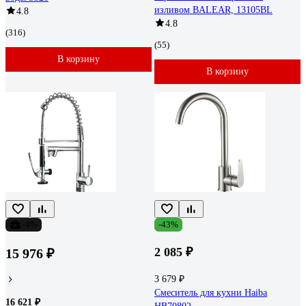
изливом BALEAR, 13105BL
4.8
4.8
(316)
(55)
В корзину
В корзину
-4%
-43%
2 085 ₽
15 976 ₽
3 679 ₽
Смеситель для кухни Haiba
16 621 ₽