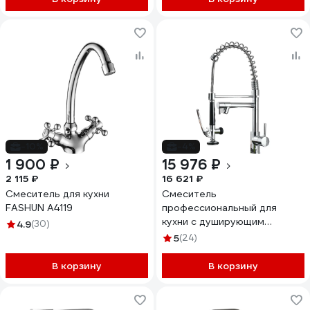
-10%
-4%
1 900 ₽
15 976 ₽
2 115 ₽
16 621 ₽
Смеситель для кухни
Смеситель
FASHUN A4119
профессиональный для
кухни с душирующим
4.9
(30)
устройством Профсан
5
(24)
ПСМ-104-39 тип ГОСТ См-
МОЦЩБА PSM-104-39
В корзину
В корзину