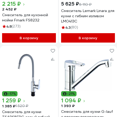
2 215 ₽
5 625 ₽
6 110 ₽
2 452 ₽
Смеситель Lemark Linara для
Смеситель для кухонной
кухни с гибким изливом
мойки Fmark FS8232
LM0413C
4.8
(273)
4.3
(80)
В корзину
В корзину
-17%
-21%
1 259 ₽
1 094 ₽
1 393 ₽
1 385 ₽
1 520 ₽
Смеситель для кухни G-lauf
Смеситель для кухни
с плоским поворотным