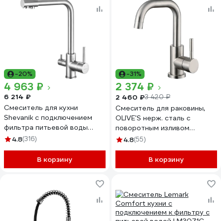
-20%
-31%
4 963 ₽
2 374 ₽
6 214 ₽
2 460 ₽
3 420 ₽
Смеситель для кухни
Смеситель для раковины,
Shevanik с подключением
OLIVE'S нерж. сталь с
фильтра питьевой воды
поворотным изливом
S328
BALEAR, 13105BL
4.8
(316)
4.8
(55)
В корзину
В корзину