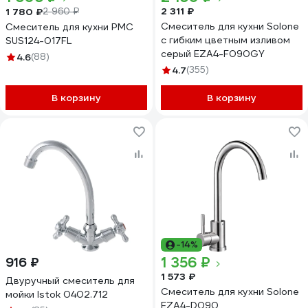
2 311 ₽
1 780 ₽
2 960 ₽
Смеситель для кухни Solone
Смеситель для кухни РМС
с гибким цветным изливом
SUS124-017FL
серый EZA4-F090GY
4.6
(88)
4.7
(355)
В корзину
В корзину
-14%
1 356 ₽
916 ₽
1 573 ₽
Двуручный смеситель для
Смеситель для кухни Solone
мойки Istok 0402.712
EZA4-D090