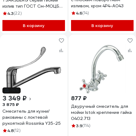
TSARSBERG серый гибкий
изливом, хром 4P4-A043
излив тип ГОСТ См-МОЦБА
TSB-732-GR05
4.6
(14)
4.3
(22)
В корзину
В корзину
-14%
3 349 ₽
877 ₽
3 875 ₽
Двуручный смеситель для
Смеситель для кухни/
мойки Istok крепление гайка
раковины с локтевой
0402.713
рукояткой Rossinka Y35-25
3.9
(114)
4.8
(12)