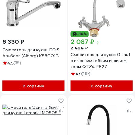
-14%
2 087 ₽
6 330 ₽
2 424 ₽
Смеситель для кухни IDDIS
Смеситель для кухни G-lauf
Альборг (Alborg) K56001C
с высоким гибким изливом,
4.5
(35)
хром QTZ4-E827
4.9
(110)
В корзину
В корзину