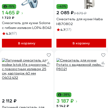
-15%
-43%
1 465 ₽
2 085 ₽
3 679 ₽
1 723 ₽
Смеситель для кухни Haiba
Смеситель для кухни Solone
HB70802
с гибким изливом LOP4-B043
4.7
(37)
4.3
(67)
В корзину
В корзину
-38%
3 187 ₽
2 112 ₽
5 142 ₽
Латунный смеситель для