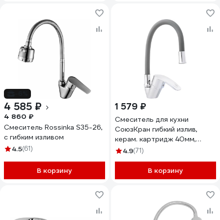
-6%
4 585 ₽
1 579 ₽
4 860 ₽
Смеситель для кухни
Смеситель Rossinka S35-26,
СоюзКран гибкий излив,
с гибким изливом
керам. картридж 40мм,
4.5
(61)
серый, цинк, SK01-С113 567-
4.9
(71)
114
В корзину
В корзину