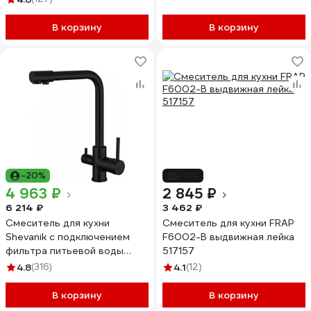
В корзину
В корзину
-20%
-18%
4 963 ₽
2 845 ₽
6 214 ₽
3 462 ₽
Смеситель для кухни
Смеситель для кухни FRAP
Shevanik с подключением
F6002-B выдвижная лейка
фильтра питьевой воды
517157
S328H
4.8
(316)
4.1
(12)
В корзину
В корзину