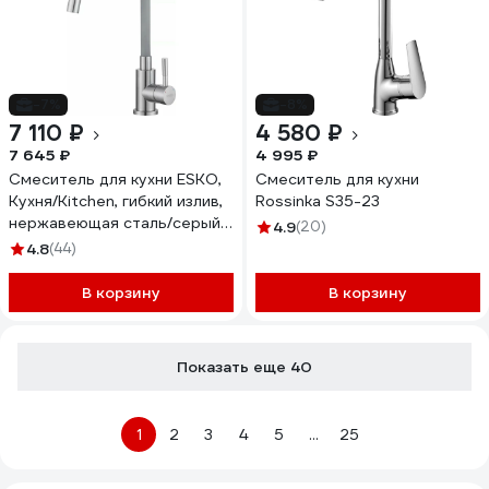
-7%
-8%
7 110 ₽
4 580 ₽
7 645 ₽
4 995 ₽
Смеситель для кухни ESKO,
Смеситель для кухни
Кухня/Kitchen, гибкий излив,
Rossinka S35-23
нержавеющая сталь/серый,
4.9
(20)
K44SG
4.8
(44)
В корзину
В корзину
Показать еще 40
1
2
3
4
5
...
25