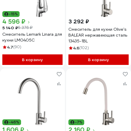
-15%
4 596 ₽
3 292 ₽
5 140 ₽
5 376 ₽
Смеситель для кухни Olive's
Смеситель Lemark Linara для
BALEAR нержавеющая сталь
кухни LM0405C
13435-1BL
4.7
(90)
4.6
(102)
В корзину
В корзину
-46%
-7%
1 606 ₽
2 160 ₽