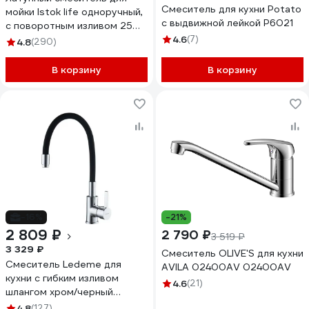
Смеситель для кухни Potato
мойки Istok life одноручный,
с выдвижной лейкой P6021
с поворотным изливом 25
см, картридж 40 мм
4.6
(7)
4.8
(290)
0402.432
В корзину
В корзину
-16%
-21%
2 809 ₽
2 790 ₽
3 519 ₽
3 329 ₽
Смеситель OLIVE'S для кухни
Смеситель Ledeme для
АVILA 0​2400AV 02400AV
кухни с гибким изливом
4.6
(21)
шлангом хром/черный
L4898-2
4.8
(127)