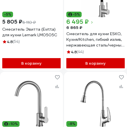
-5%
-5%
6 495 ₽
5 805 ₽
6 110 ₽
6 865 ₽
Смеситель Эвитта (Evitta)
Смеситель для кухни ESKO,
для кухни Lemark LM0505C
Кухня/Kitchen, гибкий излив,
4.8
(54)
нержавеющая сталь/черный,
K44SB
4.8
(44)
В корзину
В корзину
-10%
-8%