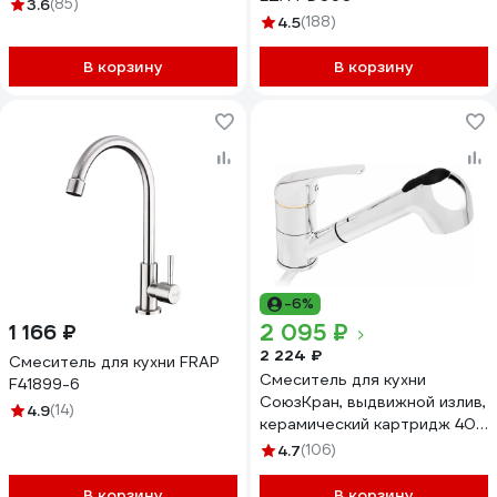
3.6
(85)
4.5
(188)
В корзину
В корзину
-6%
2 095 ₽
1 166 ₽
2 224 ₽
Смеситель для кухни FRAP
Смеситель для кухни
F41899-6
СоюзКран, выдвижной излив,
4.9
(14)
керамический картридж 40
мм, хром, цинк SK01-E119
4.7
(106)
567-054
В корзину
В корзину