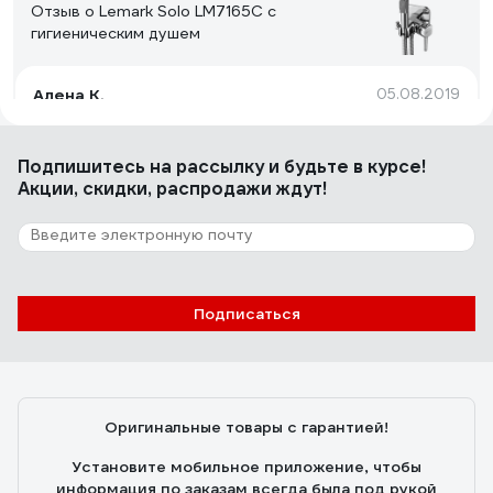
Отзыв о Lemark Solo LM7165C с
гигиеническим душем
Алена К.
05.08.2019
Цена
Подпишитесь
на рассылку
и будьте в курсе!
Акции, скидки, распродажи ждут!
25 отзывов
Отзыв о Grohe Costa S
Eвгений С.
15.04.2011
Подписаться
Выполняет свои функции - смешивает холодную и
горячую воду и отлично с этим справляется.
Оригинальные товары с гарантией!
Установите мобильное приложение, чтобы
информация по заказам всегда была под рукой