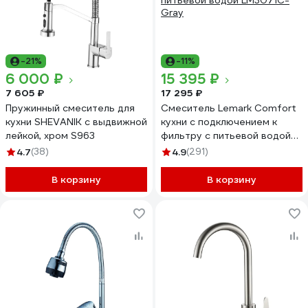
-21%
-11%
6 000 ₽
15 395 ₽
7 605 ₽
17 295 ₽
Пружинный смеситель для
Смеситель Lemark Comfort
кухни SHEVANIK с выдвижной
кухни с подключением к
лейкой, хром S963
фильтру с питьевой водой
LM3071C-Gray
4.7
(38)
4.9
(291)
В корзину
В корзину