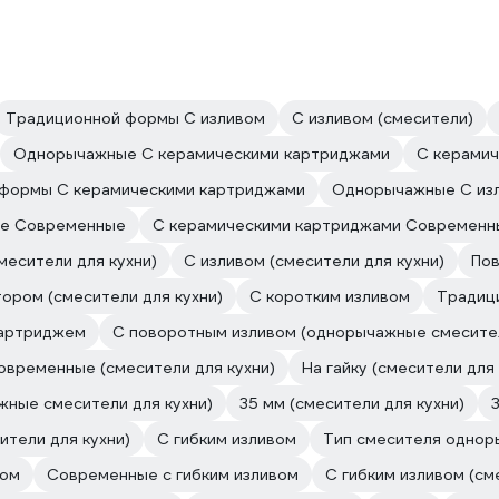
Традиционной формы С изливом
С изливом (смесители)
Однорычажные С керамическими картриджами
С керами
формы С керамическими картриджами
Однорычажные С из
е Современные
С керамическими картриджами Современн
месители для кухни)
С изливом (смесители для кухни)
Пов
ором (смесители для кухни)
С коротким изливом
Традици
картриджем
С поворотным изливом (однорычажные смесител
овременные (смесители для кухни)
На гайку (смесители для 
жные смесители для кухни)
35 мм (смесители для кухни)
ители для кухни)
С гибким изливом
Тип смесителя однор
вом
Современные с гибким изливом
C гибким изливом (см