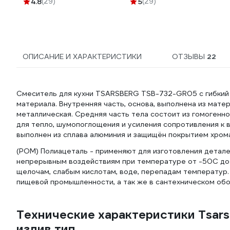
4.8
(29)
5
(29)
25/1000 г/ш
ОПИСАНИЕ И ХАРАКТЕРИСТИКИ
ОТЗЫВЫ
22
Смеситель для кухни TSARSBERG TSB-732-GR05 с гибкий 
материала. Внутренняя часть, основа, выполнена из матер
металлическая. Средняя часть тела состоит из гомогенно
для тепло, шумопоглощения и усиления сопротивления к 
выполнен из сплава алюминия и защищён покрытием хром
(POM) Полиацеталь - применяют для изготовления деталей
непрерывным воздействиям при температуре от -50С до +
щелочам, слабым кислотам, воде, перепадам температур.
пищевой промышленности, а так же в сантехническом об
Технические характеристики Tsa
излив тип