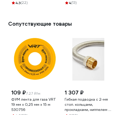
МОЦБА TSB-732-WH03
См-МОЦБА TSB-731-B02
4.3
(22)
4
(13)
Сопутствующие товары
109 ₽
1 307 ₽
7.27 ₽/м
ФУМ лента для газа VRT
Гибкая подводка с 2-мя
19 мм х 0,25 мм х 15 м
стоп. кольцами,
530756
прокладками, ниппелем и
гайками 1" Kofulso KF