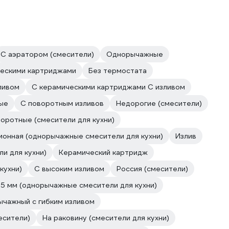
С аэратором (смесители)
Однорычажные
ческими картриджами
Без термостата
ливом
С керамическими картриджами С изливом
ые
С поворотным изливов
Недорогие (смесители)
оротные (смесители для кухни)
онная (однорычажные смесители для кухни)
Излив
и для кухни)
Керамический картридж
кухни)
С высоким изливом
Россия (смесители)
35 мм (однорычажные смесители для кухни)
ычажный с гибким изливом
есители)
На раковину (смесители для кухни)