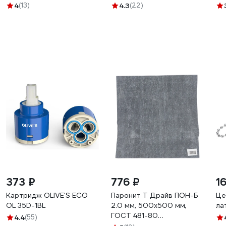
МОЦБА TSB-731-G05
См-МОЦБА TSB-732-
МО
4
(13)
4.3
(22)
BL02
373 ₽
776 ₽
1
Картридж OLIVE'S ECO
Паронит Т Драйв ПОН-Б
Це
OL 35D-1BL
2.0 мм, 500х500 мм,
ла
ГОСТ 481-80
4.4
(55)
4640209725173