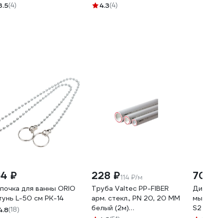
ЦБА TSB-731-W03
TSB-733-01
3.5
(4)
4.3
(4)
64 ₽
228 ₽
700 
114 ₽/м
почка для ванны ORIO
Труба Valtec PP-FIBER
Диспен
тунь L-50 см РК-14
арм. стекл., PN 20, 20 MM
мыла Vi
белый (2м)
S2
4.8
(18)
VTp.700.FB20.20.02