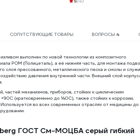
5
(12)
СОПУТСТВУЮЩИЕ ТОВАРЫ
ВОПРОСЫ
4
изливом выполнен по новой технологии из композитного
иала POM (Полицеталь), а её нижняя часть, для монтажа подво
го слоя прессованного, металлического песка и смолы и служ
воздействию давления внутренней части. Внешний слой корпус
а.
, частей механизмов, приборов, стойких к циклическим
90С (кратковременно до 140С), также стойких к коррозии,
 Используется во всех современных отраслях от медицины до
орудовании.
rsberg ГОСТ См-МОЦБА серый гибкий