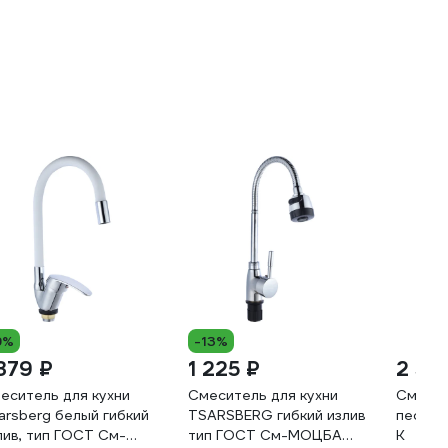
9%
-13%
 379 ₽
1 225 ₽
2 58
еситель для кухни
Смеситель для кухни
Смесит
arsberg белый гибкий
TSARSBERG гибкий излив
песочн
лив, тип ГОСТ См-
тип ГОСТ См-МОЦБА
K