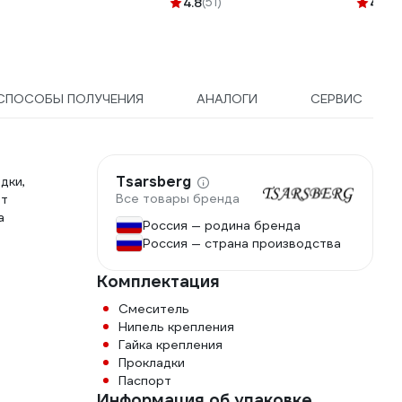
4.8
(51)
4.1
(3
СПОСОБЫ ПОЛУЧЕНИЯ
АНАЛОГИ
СЕРВИС
Tsarsberg
дки,
Все товары бренда
ит
а
Россия — родина бренда
Россия — страна производства
Комплектация
Смеситель
Нипель крепления
Гайка крепления
Прокладки
Паспорт
Информация об упаковке