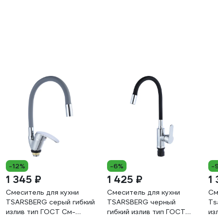
-12%
-6%
-
1 345 ₽
1 425 ₽
1
Смеситель для кухни
Смеситель для кухни
См
TSARSBERG серый гибкий
TSARSBERG черный
Ts
излив тип ГОСТ См-
гибкий излив тип ГОСТ
из