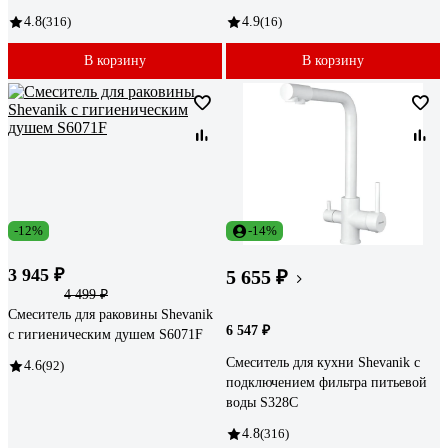
4.8
(316)
4.9
(16)
В корзину
В корзину
-12%
-14%
3 945 ₽
5 655 ₽
4 499 ₽
Смеситель для раковины Shevanik
6 547 ₽
с гигиеническим душем S6071F
Смеситель для кухни Shevanik с
4.6
(92)
подключением фильтра питьевой
воды S328C
4.8
(316)