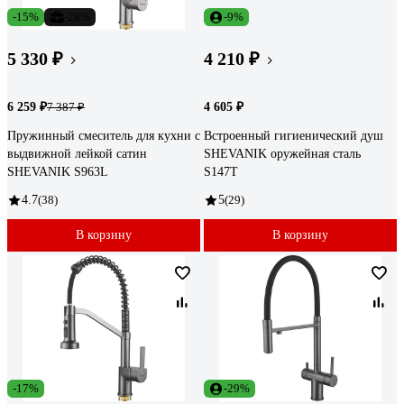
-15%
-28%
-9%
5 330 ₽
4 210 ₽
6 259 ₽
4 605 ₽
7 387 ₽
Пружинный смеситель для кухни с
Встроенный гигиенический душ
выдвижной лейкой сатин
SHEVANIK оружейная сталь
SHEVANIK S963L
S147T
4.7
(38)
5
(29)
В корзину
В корзину
-17%
-29%