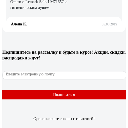
Отзыв о Lemark Solo LM7165C с
гигиеническим душем
Алена К.
05.08.2019
Цена
25 отзывов
Подпишитесь
на рассылку
и будьте в курсе! Акции, скидки,
распродажи ждут!
Отзыв о Grohe Costa S
Eвгений С.
15.04.2011
Выполняет свои функции - смешивает холодную и горячую
воду и отлично с этим справляется.
Подписаться
Оригинальные товары с гарантией!