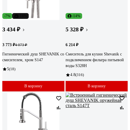
-7%
-16%
-14%
3 434 ₽
5 328 ₽
3 773 ₽
6 214 ₽
4 073 ₽
Гигиенический душ SHEVANIK со
Смеситель для кухни Shevanik с
смесителем, хром S147
подключением фильтра питьевой
воды S328H
5
(18)
4.8
(316)
В корзину
В корзину