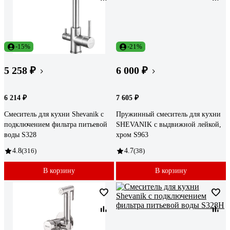
-15%
-21%
5 258 ₽
6 000 ₽
6 214 ₽
7 605 ₽
Смеситель для кухни Shevanik с
Пружинный смеситель для кухни
подключением фильтра питьевой
SHEVANIK с выдвижной лейкой,
воды S328
хром S963
4.8
(316)
4.7
(38)
В корзину
В корзину