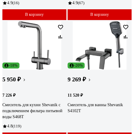
4.9
(16)
4.9
(67)
В корзину
В корзину
-18%
-20%
5 950 ₽
9 269 ₽
7 226 ₽
11 520 ₽
Смеситель для кухни Shevanik с
Смеситель для ванны Shevanik
подключением фильтра питьевой
S4102T
воды S468T
4.8
(119)