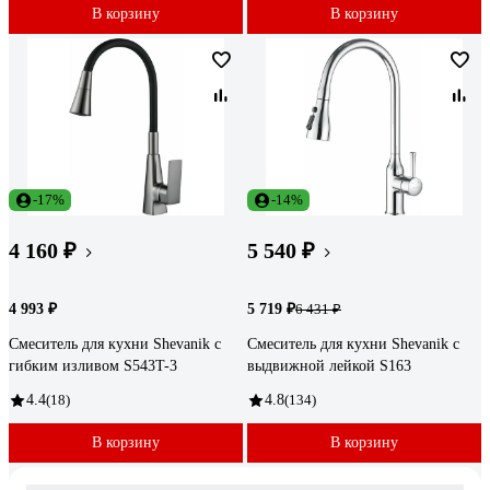
В корзину
В корзину
-17%
-14%
4 160 ₽
5 540 ₽
4 993 ₽
5 719 ₽
6 431 ₽
Смеситель для кухни Shevanik с
Смеситель для кухни Shevanik с
гибким изливом S543T-3
выдвижной лейкой S163
4.4
(18)
4.8
(134)
В корзину
В корзину