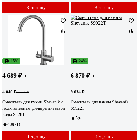
В корзину
В корзину
-15%
-24%
4 689 ₽
6 870 ₽
4 840 ₽
9 034 ₽
5 521 ₽
Смеситель для кухни Shevanik с
Смеситель для ванны Shevanik
подключением фильтра питьевой
S9922T
воды S128T
5
(6)
4.8
(71)
В корзину
В корзину