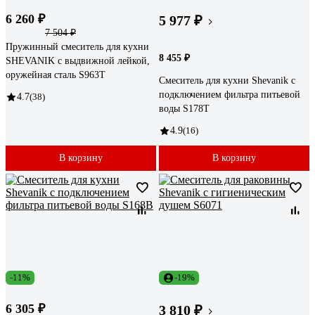
6 260 ₽
5 977 ₽
7 504 ₽
Пружинный смеситель для кухни
8 455 ₽
SHEVANIK с выдвижной лейкой,
оружейная сталь S963T
Смеситель для кухни Shevanik с
подключением фильтра питьевой
4.7
(38)
воды S178T
4.9
(16)
В корзину
В корзину
-11%
-19%
6 305 ₽
3 810 ₽