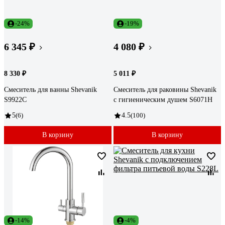
-24%
-19%
6 345 ₽
4 080 ₽
8 330 ₽
5 011 ₽
Смеситель для ванны Shevanik
Смеситель для раковины Shevanik
S9922C
с гигиеническим душем S6071H
5
(6)
4.5
(100)
В корзину
В корзину
-14%
-4%