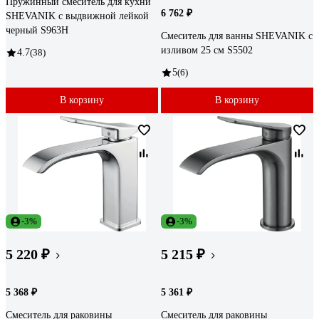
Пружинный смеситель для кухни
6 762 ₽
SHEVANIK с выдвижной лейкой
черный S963H
Смеситель для ванны SHEVANIK с
изливом 25 см S5502
4.7
(38)
5
(6)
В корзину
В корзину
-3%
-3%
5 220 ₽
5 215 ₽
5 368 ₽
5 361 ₽
Смеситель для раковины
Смеситель для раковины