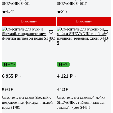
SHEVANIK S4001
SHEVANIK S4101T
4.3
(4)
5
(4)
В корзину
В корзину
-22%
-7%
6 955 ₽
4 121 ₽
8 971 ₽
4 452 ₽
Смеситель для кухни Shevanik с
Смеситель для кухонной мойки
подключением фильтра питьевой
SHEVANIK с гибким изливом,
воды S178C
зеленый, хром S443-5