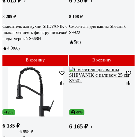
6 015 ₽
6 730 ₽
8 205 ₽
8 108 ₽
Смеситель для кухни SHEVANIK с
Смеситель для ванны Shevanik
подключением к фильтру питьевой
S9922
воды, черный S668H
5
(6)
4.9
(66)
В корзину
В корзину
-12%
-9%
6 135 ₽
6 165 ₽
6 998 ₽