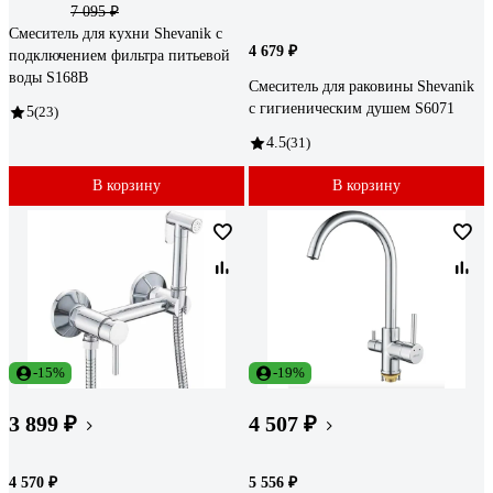
7 095 ₽
Смеситель для кухни Shevanik с
4 679 ₽
подключением фильтра питьевой
воды S168B
Смеситель для раковины Shevanik
с гигиеническим душем S6071
5
(23)
4.5
(31)
В корзину
В корзину
-15%
-19%
3 899 ₽
4 507 ₽
4 570 ₽
5 556 ₽